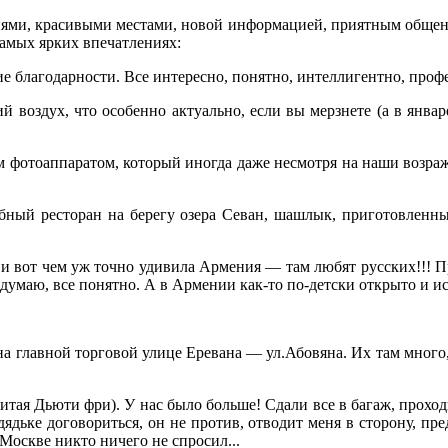
иями, красивыми местами, новой информацией, приятным общение
 самых ярких впечатлениях:
е благодарности. Все интересно, понятно, интеллигентно, проф
й воздух, что особенно актуально, если вы мерзнете (а в январ
 фотоаппаратом, который иногда даже несмотря на наши возраж
ыбный ресторан на берегу озера Севан, шашлык, приготовленн
, и вот чем уж точно удивила Армения — там любят русских!!! П
думаю, все понятно. А в Армении как-то по-детски открыто и и
а главной торговой улице Еревана — ул.Абовяна. Их там много,
считая Дьюти фри). У нас было больше! Сдали все в багаж, прох
дядьке договориться, он не против, отводит меня в сторону, п
Москве никто ничего не спросил...