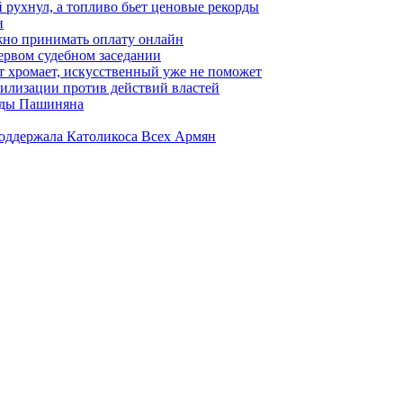
 рухнул, а топливо бьет ценовые рекорды
н
жно принимать оплату онлайн
ервом судебном заседании
т хромает, искусственный уже не поможет
илизации против действий властей
анды Пашиняна
поддержала Католикоса Всех Армян