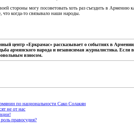
своей стороны могу посоветовать хоть раз съездить в Армению
 что когда-то связывало наши народы.
ный центр «Еркрамас» рассказывает о событиях в Армении,
дьба армянского народа и независимая журналистика. Если в
ровольным взносом.
рмянин по национальности Сако Солакян
ят не от нас
рции!
 роль правосудия?