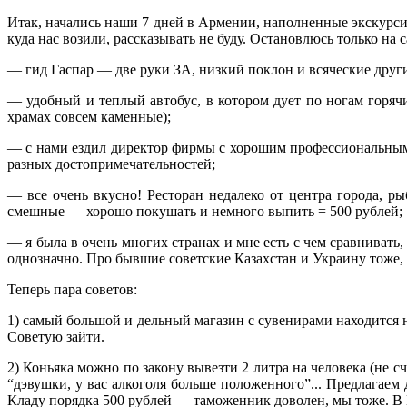
Итак, начались наши 7 дней в Армении, наполненные экскурс
куда нас возили, рассказывать не буду. Остановлюсь только на
— гид Гаспар — две руки ЗА, низкий поклон и всяческие други
— удобный и теплый автобус, в котором дует по ногам горячи
храмах совсем каменные);
— с нами ездил директор фирмы с хорошим профессиональным
разных достопримечательностей;
— все очень вкусно! Ресторан недалеко от центра города, р
смешные — хорошо покушать и немного выпить = 500 рублей;
— я была в очень многих странах и мне есть с чем сравнивать
однозначно. Про бывшие советские Казахстан и Украину тоже, 
Теперь пара советов:
1) самый большой и дельный магазин с сувенирами находится н
Советую зайти.
2) Коньяка можно по закону вывезти 2 литра на человека (не 
“дэвушки, у вас алкоголя больше положенного”... Предлагаем 
Кладу порядка 500 рублей — таможенник доволен, мы тоже. В 