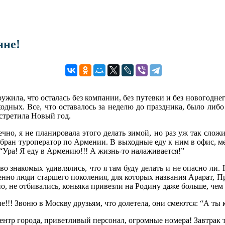
яне!
ружила, что осталась без компании, без путевки и без новогодн
одных. Все, что оставалось за неделю до праздника, было либо 
встретила Новый год.
ечно, я не планировала этого делать зимой, но раз уж так сло
ран туроператор по Армении. В выходные еду к ним в офис, мен
 “Ура! Я еду в Армению!!! А жизнь-то налаживается!”
 знакомых удивлялись, что я там буду делать и не опасно ли. Н
енно люди старшего поколения, для которых названия Арарат, П
о, не отбивались, коньяка привезли на Родину даже больше, чем 
!!! Звоню в Москву друзьям, что долетела, они смеются: “А ты 
ентр города, приветливый персонал, огромные номера! Завтрак т