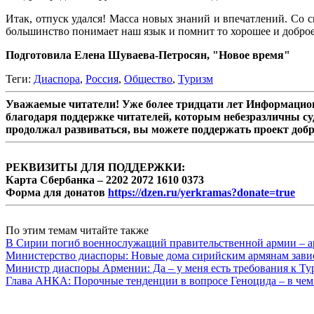
Итак, отпуск удался! Масса новых знаний и впечатлений. Со 
большинство понимает наш язык и помнит то хорошее и доброе,
Подготовила Елена Шуваева-Петросян, "Новое время"
Теги:
Диаспора
,
Россия
,
Общество
,
Туризм
Уважаемые читатели! Уже более тридцати лет Информацион
благодаря поддержке читателей, которым небезразличны су
продолжал развиваться, вы можете поддержать проект доб
РЕКВИЗИТЫ ДЛЯ ПОДДЕРЖКИ:
Карта Сбербанка – 2202 2072 1610 0373
Форма для донатов
https://dzen.ru/yerkramas?donate=true
По этим темам читайте также
В Сирии погиб военнослужащий правительственной армии – а
Министерство диаспоры: Новые дома сирийским армянам завис
Министр диаспоры Армении: Да – у меня есть требования к Ту
Глава АНКА: Порочные тенденции в вопросе Геноцида – в чем