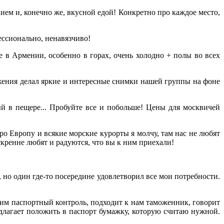
м и, конечно же, вкусной едой! Конкретно про каждое место,
ессионально, ненавязчиво!
е в Армении, особенно в горах, очень холодно + полы во всех
ения делал яркие и интересные снимки нашей группы на фоне
ый в пещере... Пробуйте все и побольше! Цены для москвичей
ро Европу и всякие морские курорты я молчу, там нас не любят
скренне любят и радуются, что вы к ним приехали!
 но один где-то посередине удовлетворил все мои потребности.
одим паспортный контроль, подходит к нам таможенник, говорит
редлагает положить в паспорт бумажку, которую считаю нужной.