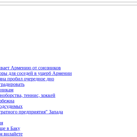
ывает Армению от союзников
оры для соседей в ущерб Армении
яна пробил очередное дно
градировать
вникам
ноборства, теннис, хоккей
избежна
подсудимых
ратного предприятия" Запада
ия
ще в Баку
м вилайете