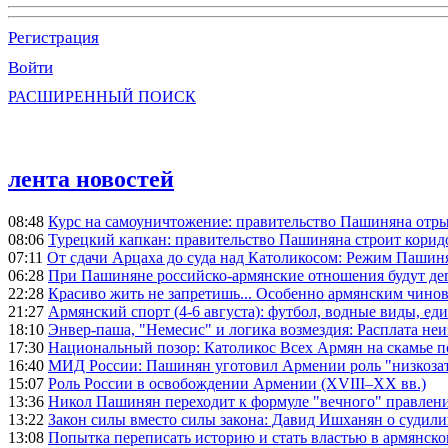
Регистрация
Войти
РАСШИРЕННЫЙ ПОИСК
лента новостей
08:48
Курс на самоуничтожение: правительство Пашиняна отр
08:06
Турецкий капкан: правительство Пашиняна строит корид
07:11
От сдачи Арцаха до суда над Католикосом: Режим Пашин
06:28
При Пашиняне российско-армянские отношения будут де
22:28
Красиво жить не запретишь... Особенно армянским чино
21:27
Армянский спорт (4-6 августа): футбол, водные виды, еди
18:10
Энвер-паша, "Немесис" и логика возмездия: Расплата не
17:30
Национальный позор: Католикос Всех Армян на скамье 
16:40
МИД России: Пашинян уготовил Армении роль "низкозат
15:07
Роль России в освобождении Армении (XVIII–XX вв.)
13:36
Никол Пашинян переходит к формуле "вечного" правлен
13:22
Закон силы вместо силы закона: Давид Ишханян о судили
13:08
Попытка переписать историю и стать властью в армянско