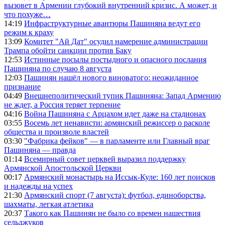
вызовет в Армении глубокий внутренний кризис. А может, и
что похуже…
14:19
Инфраструктурные авантюры Пашиняна ведут его
режим к краху
13:09
Комитет "Ай Дат" осудил намерение администрации
Трампа обойти санкции против Баку
12:53
Истинные посылы постыдного и опасного послания
Пашиняна по случаю 8 августа
12:03
Пашинян нашёл нового виноватого: неожиданное
признание
04:49
Внешнеполитический тупик Пашиняна: Запад Армению
не ждет, а Россия теряет терпение
04:16
Война Пашиняна с Арцахом идет даже на стадионах
03:55
Восемь лет ненависти: армянский режиссер о расколе
общества и произволе властей
03:30
"Фабрика фейков" — в парламенте или Главный враг
Пашиняна — правда
01:14
Всемирный совет церквей выразил поддержку
Армянской Апостольской Церкви
00:17
Армянский монастырь на Иссык-Куле: 160 лет поисков
и надежды на успех
21:30
Армянский спорт (7 августа): футбол, единоборства,
шахматы, легкая атлетика
20:37
Такого как Пашинян не было со времен нашествия
сельджуков