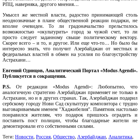
РПЦ, наверняка, другого мнения…
Умысел же местной власти, радостно принимающей столь
неоднозначные в плане общественной реакции подарки, не
вполне очевиден. То ли градоначальство прельстилось
возможностью «окультурить» город за чужой счет, то ли
просто следует заданному свыше политическому вектору.
Скорее всего – и то, и другое. Или еще что-то… Но было бы
интересно знать, что получит Азербайджан от местных и
федеральных властей в обмен на усилия по благоустройству
Астрахани…
Евгений Одинцов, Аналитический Портал «Modus Agendi».
Публикуется в сокращении.
P.S.
От редакции «Modus Agendi»: Любопытно, что
аналогичную стратегию Азербайджан применяет не только в
Астрахани, но и в других странах. Так, Азербайджан подарил
сербскому городу Нови Сад скульптуру композитора с трудно
выговариваемым именем "Хаджибелия". Памятник настолько
понравился жителям, что подарок пришлось оградить и
поставить пост полиции, чтобы благодарные жители не
демонтировали его собственными силами.
Теги:
Новости
,
Россия
,
Общество
,
Азербайджан
,
Аналитика
,