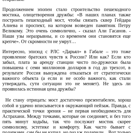
Продолжением эпопеи стало строительство пешеходного
мостика, олицетворения дружбы: «В наших планах также
построить пешеходный мост, чтобы связать сквер Гейдара
Алиева и проспект, на котором возведен памятник Петру
Великому. Это очень символично, - сказал Али Гасанов. -
Наши узы неразрывны, и со временем они становятся еще
крепче». От скромности не умрут…
Интересно, эпизод с РЛС «Дарьял» в Габале – это тоже
проявление братских чувств к России? Или как? Если кто
забыл, плата за аренду станции чисто по-дружески была
повышена с семи миллионов долларов в год до трехсот, в
результате Россия вынуждена отказаться от стратегически
важного объекта (а если и не особо важного, как стали
утверждать, сути ситуации это не меняет). Не здесь ли
проявилась истинная цена дружбы?
Не стану отрицать: мост достаточно презентабелен, хорош
собой и удачно вписывается в окружающий пейзаж. Правда, с
практической точки зрения – не первая необходимость для
Астрахани. Между точками, которые он соединяет, и без того
пять минут ходьбы, так что послужит мостик скорее
символизму, эстетике и комфорту. Как часто бывает с
подарками, сам бы не купил, но раз уж подарили…Вот только