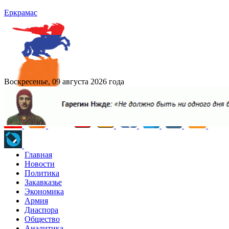
Еркрамас
Воскресенье, 09 августа 2026 года
Главная
Новости
Политика
Закавказье
Экономика
Армия
Диаспора
Общество
Аналитика