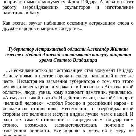
непричастными к монументу. Фонд Гейдара Алиева оплатит
работу азербайджанских скульпторов и изготовление
памятника в Баку.
Как всегда, звучат набившие оскомину астраханцам слова о
дружбе народов и мирном соседстве...
Губернатор Астраханской области Александр Жилкин
вместе с Лейлой Алиевой закладывают капсулу напротив
храма Святого Владимира
…Неожиданностью для астраханцев стал монумент Гейдару
Алиеву прямо в центре города и сквер, названный в его же
честь. Несмотря на заявления губернатора о том, что этого
человека «очень ценят и уважают в России и в Астраханской
области», люди, узнав, кому возводят памятник, удивлялись:
«А ему-то с какой стати?» И действительно, с какой? Говорят,
«великий человек», «любил Россию и российский народ» и
«налаживал отношения». Несомненно, с азербайджанской
стороны его величие и заслуги видны лучше, чем с нашей. И
ради тех самых отношений с сопредельным государством
стоило, возможно, засвидетельствовать почтение к
означенной личности. Все хорошо в меру, но в меру не
получилось…