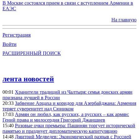
В Москве состоялся прием в связи с вступлением Армении в
ЕАЭС
На главную
Регистрация
Войти
РАСШИРЕННЫЙ ПОИСК
лента новостей
00:01
Хранители традиций из Чалтыря: семья донских армян
признана лучшей в России
20:33
Забвение Арцаха и коридор для Азербайджана: Армения
теряет суверенитет над Сюником
17:03
Армян он любил, как русских, а русских – как армян:
Гений права и милосердия Григорий Джаншиев
15:40
Розовые очки премьера: Пашинян торгует исторической
памятью и празднует дипломатическую капитуляцию
14:48
Дмитрий Медведев: Экономический разрыв с Россией