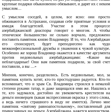
крупные подарки обыкновенно обязывают, и дарят их с неким
умыслом…
С умыслом соседей, в целом, все ясно: они просто
обживаются в Астрахани, создавая себе приятные условия и
имидж благодетелей. Участие в этом процессе
азербайджанской диаспоры говорит о многом. А чтобы
этническое большинство не сильно ворчало, предложено
поставить памятник князю Владимиру. И то, что Азербайджан
его спонсирует, будет преподнесено как чудо
межконфессиональной дружбы и уважения к чужой культуре.
Особенно же хорош Владимир окажется в качестве аргумента
против недовольных азербайджанцами: «Какие вы
неблагодарные! Они вам памятник подарили, за свой счет
поставили, а вы …»
Мнения, конечно, разделились. Есть недовольные, мол, за
памятник купить хотят, кто-то простодушно радуется. Кто-то
вспоминает, что и храм Св. Владимира строился в немалой
степени руками татар, и даже защищался ими же. Нашлись и
те, кто задумался, достойно ли увековечить крестителя на
деньги иноверцев (какая экспрессивная окраска у этого слова,
а ведь ничего страшного в виду не имеется). Лично мне
памятник «святому равноапостольному», поставленный для
православных на деньги Азербайджана, кажется кощунством.