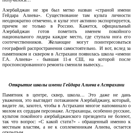
Азербайджан не зря был метко назван «страной имени
Гейдара Алиева». Существование там культа личности
неоднократно отмечено, и культ этот активно экспортируется,
причем не только в Россию. Кажется, официальный
Азербайджан готов пометить именем покойного
национального лидера каждое место, где ступала нога его
соотечественников. Желающие могут поинтересоваться
географией распространения самостоятельно. И вот, вслед за
памятником и сквером в Астрахани появилась школа «имени
Г.А. Алиева» - бывшая 11-я СШ, на которой после
проспонсированного ремонта сменили вывеску...
Открытие школы имени Гейдара Алиева в Астрахани
Памятник в центре, сквер, школа… Это даже не дань
уважения, это выглядит потаканием Азербайджану, который,
видите ли, захотел, чтобы в Астрахани многое напоминало о
милом их сердцам персонаже. Астраханцы, особенно русские,
культом покойного азербайджанского президента не болеют,
так что вопрос: «С какой стати?» - обращенный именно к
местным властям, а не к соплеменникам Алиева, остается
открытым.