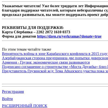
Уважаемые читатели! Уже более тридцати лет Информацион
благодаря поддержке читателей, которым небезразличны су
продолжал развиваться, вы можете поддержать проект доб
РЕКВИЗИТЫ ДЛЯ ПОДДЕРЖКИ:
Карта Сбербанка – 2202 2072 1610 0373
Форма для донатов
https://dzen.ru/yerkramas?donate=true
По этим темам читайте также
Вероятность войны в зоне Карабахского конфликта в 2015 году
Азербайджанская сторона предприняла две попытки диверсио
Армения - Грузия: экономические связи развиваются
Подписано соглашение о строительстве «Моста Дружбы» близ
Представитель Грузинской ж/д: Тема Абхазского участка пока з
Регистрация
Войти
РАСШИРЕННЫЙ ПОИСК