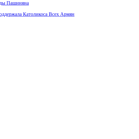
анды Пашиняна
поддержала Католикоса Всех Армян