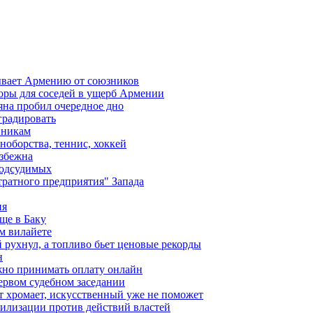
ывает Армению от союзников
оры для соседей в ущерб Армении
яна пробил очередное дно
градировать
вникам
ноборства, теннис, хоккей
избежна
подсудимых
ратного предприятия" Запада
ия
ще в Баку
м вилайете
 рухнул, а топливо бьет ценовые рекорды
н
жно принимать оплату онлайн
ервом судебном заседании
т хромает, искусственный уже не поможет
илизации против действий властей