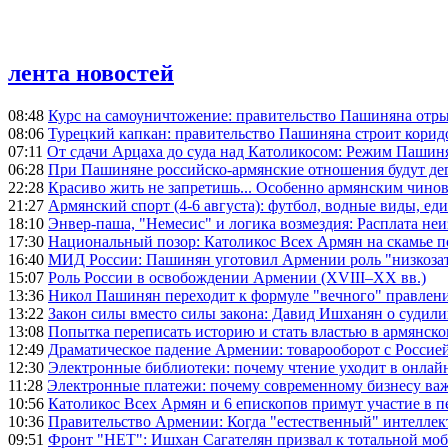
лента новостей
08:48
Курс на самоуничтожение: правительство Пашиняна отр
08:06
Турецкий капкан: правительство Пашиняна строит корид
07:11
От сдачи Арцаха до суда над Католикосом: Режим Пашин
06:28
При Пашиняне российско-армянские отношения будут де
22:28
Красиво жить не запретишь... Особенно армянским чино
21:27
Армянский спорт (4-6 августа): футбол, водные виды, еди
18:10
Энвер-паша, "Немесис" и логика возмездия: Расплата не
17:30
Национальный позор: Католикос Всех Армян на скамье 
16:40
МИД России: Пашинян уготовил Армении роль "низкозат
15:07
Роль России в освобождении Армении (XVIII–XX вв.)
13:36
Никол Пашинян переходит к формуле "вечного" правлен
13:22
Закон силы вместо силы закона: Давид Ишханян о судили
13:08
Попытка переписать историю и стать властью в армянско
12:49
Драматическое падение Армении: товарооборот с Россией
12:30
Электронные библиотеки: почему чтение уходит в онлай
11:28
Электронные платежи: почему современному бизнесу ва
10:56
Католикос Всех Армян и 6 епископов примут участие в п
10:36
Правительство Армении: Когда "естественный" интеллек
09:51
Фронт "НЕТ": Ишхан Сагателян призвал к тотальной моб