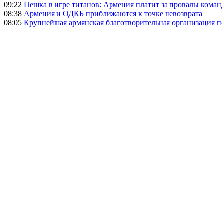
09:22
Пешка в игре титанов: Армения платит за провалы ком
08:38
Армения и ОДКБ приближаются к точке невозврата
08:05
Крупнейшая армянская благотворительная организация 