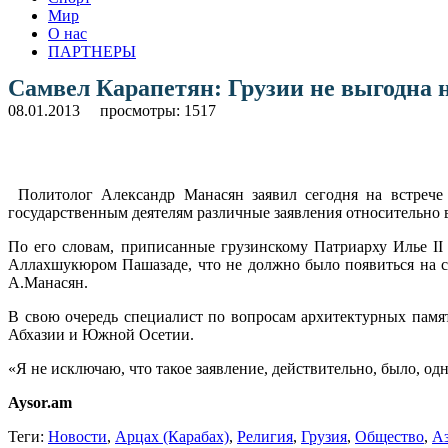
Мир
О нас
ПАРТНЕРЫ
Самвел Карапетян: Грузии не выгодна 
08.01.2013
просмотры: 1517
Политолог Александр Манасян заявил сегодня на встрече
государственным деятелям различные заявления относительно 
По его словам, приписанные грузинскому Патриарху Илье II 
Аллахшукюром Пашазаде, что не должно было появиться на ст
А.Манасян.
В свою очередь специалист по вопросам архитектурных памят
Абхазии и Южной Осетии.
«Я не исключаю, что такое заявление, действительно, было, одн
Aysor.am
Теги:
Новости
,
Арцах (Карабах)
,
Религия
,
Грузия
,
Общество
,
А