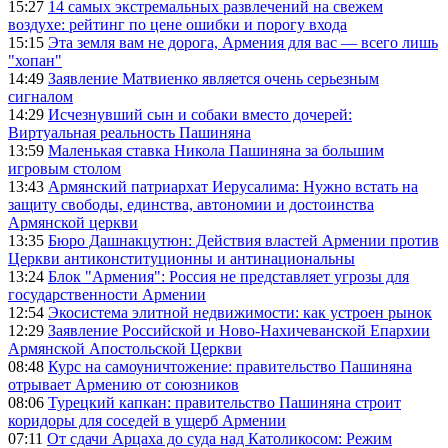
15:27
14 самых экстремальных развлечений на свежем
воздухе: рейтинг по цене ошибки и порогу входа
15:15
Эта земля вам не дорога, Армения для вас — всего лишь
"хопан"
14:49
Заявление Матвиенко является очень серьезным
сигналом
14:29
Исчезнувший сын и собаки вместо дочерей:
Виртуальная реальность Пашиняна
13:59
Маленькая ставка Никола Пашиняна за большим
игровым столом
13:43
Армянский патриархат Иерусалима: Нужно встать на
защиту свободы, единства, автономии и достоинства
Армянской церкви
13:35
Бюро Дашнакцутюн: Действия властей Армении против
Церкви антиконституционны и антинациональны
13:24
Блок "Армения": Россия не представляет угрозы для
государственности Армении
12:54
Экосистема элитной недвижимости: как устроен рынок
12:29
Заявление Российской и Ново-Нахичеванской Епархии
Армянской Апостольской Церкви
08:48
Курс на самоуничтожение: правительство Пашиняна
отрывает Армению от союзников
08:06
Турецкий капкан: правительство Пашиняна строит
коридоры для соседей в ущерб Армении
07:11
От сдачи Арцаха до суда над Католикосом: Режим