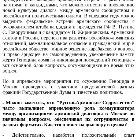
партиями и кандидатами, что можно отнести к проявлению
новой культуры диалога между армянским сообществом и
российскими политическими силами. В ушедшем году можно
выделить февральские встречи армянского сообщества с
руководителем штаба кандидата в президенты РФ В. Путина
С. Говорухиным и с кандидатом В. Жириновским. Армянский
фактор в России, перспектива развития российско-армянских
отношений, межнациональное согласие и гражданский мир в
российском обществе, мирное решение карабахского вопроса
и право арцахцев на самоопределение, увековечение памяти
жертв Геноцида армян и ликвидация последствий геноцида -
вот основной блок вопросов, обсуждающихся во время этих
встреч.
Но и апрельские мероприятия по осуждению Геноцида в
Москве проводятся с участием представителей разных
фракций Государственной Думы и известных политиков.
- Можно заметить, что "Русско-Армянское Содружество"
часто выполняет определенную роль коммуникатора
между организациями армянской диаспоры в Москве по
значимым вопросам, обеспечивая их сотрудничество в
разных форматах. Как это влияет на диаспору в целом?
- Действительно, наработан положительный опыт