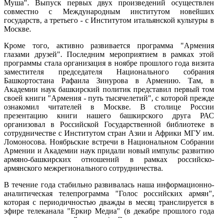
Муша". Выпуск первых двух произведений осуществлен
совместно с Международным институтом новейших
государств, а третьего - с Институтом итальянской культуры в
Москве.
Кроме того, активно развивается программа "Армения
глазами друзей". Последним мероприятием в рамках этой
программы стала организация в ноябре прошлого года визита
заместителя председателя Национального собрания
Башкортостана Рафаила Зинурова в Армению. Там, в
Академии наук башкирский политик представил первый том
своей книги "Армения - путь тысячелетий", с которой прежде
ознакомил читателей в Москве. В столице России
презентацию книги нашего башкирского друга РАС
организовал в Российской Государственной библиотеке в
сотрудничестве с Институтом стран Азии и Африки МГУ им.
Ломоносова. Ноябрьские встречи в Национальном Собрании
Армении и Академии наук придали новый импульс развитию
армяно-башкирских отношений в рамках российско-
армянского межрегионального сотрудничества.
В течение года стабильно развивалась наша информационно-
аналитическая телепрограмма "Голос российских армян",
которая с периодичностью дважды в месяц транслируется в
эфире телеканала "Еркир Медиа" (в декабре прошлого года