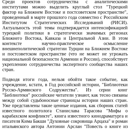
Среди проектов сотрудничества с аналитическими
институтами можно выделить круглый стол "Турецкий
фактор на Ближнем Востоке и постсоветском пространстве",
проведенный в марте прошлого года совместно с Российским
Институтом Стратегических Исследований (РИСИ).
Актуальность этой темы подтверждается интенсификацией
турецкой политики в стратегически значимых регионах
Ближнего Востока, Кавказа и Центральной Азии. В этом
контексте научно-практическое осмысление
внешнеполитической стратегии Турции на Ближнем Востоке
и постсоветском пространстве (что не может не угрожать
национальной безопасности Армении и России), способствует
укреплению сотрудничества экспертного сообщества наших
стран.
Подводя итоги года, нельзя обойти такое событие, как
учреждение, кстати, в Год российской истории, "Библиотеки
Русско-Армянского Содружества". Из серии книг
"Библиотеки" российские читатели узнают, как тесно связаны
между собой судьбоносные страницы истории наших стран.
Уже представлены такие ценные издания, как сборник статей
известного политолога Станислава Тарасова "Мифы о
карабахском конфликте", книга известного кинодраматурга и
писателя Кима Бакши "Духовные сокровища Арцаха" и роман
итальянского автора Антонии Арслан "Повесть о книге из