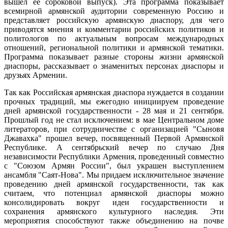
вышел ее сороковой выпуск). Эта программа показывает
всемирной армянской аудитории современную Россию и
представляет российскую армянскую диаспору, для чего
приводятся мнения и комментарии российских политиков и
политологов по актуальным вопросам международных
отношений, региональной политики и армянской тематики.
Программа показывает разные стороны жизни армянской
диаспоры, рассказывает о знаменитых персонах диаспоры и
друзьях Армении.
Так как Российская армянская диаспора нуждается в создании
прочных традиций, мы ежегодно инициируем проведение
дней армянской государственности - 28 мая и 21 сентября.
Прошлый год не стал исключением: в мае Центральном доме
литераторов, при сотрудничестве с организацией "Сыновя
Джавахка" прошел вечер, посвященный Первой Армянской
Республике. А сентябрьский вечер по случаю Дня
независимости Республики Армения, проведенный совместно
с "Союзом Армян России", был украшен выступлением
ансамбля "Саят-Нова". Мы придаем исключительное значение
проведению дней армянской государственности, так как
считаем, что потенциал армянской диаспоры можно
консолидировать вокруг идеи государственности и
сохранения армянского культурного наследия. Эти
мероприятия способствуют также объединению на почве