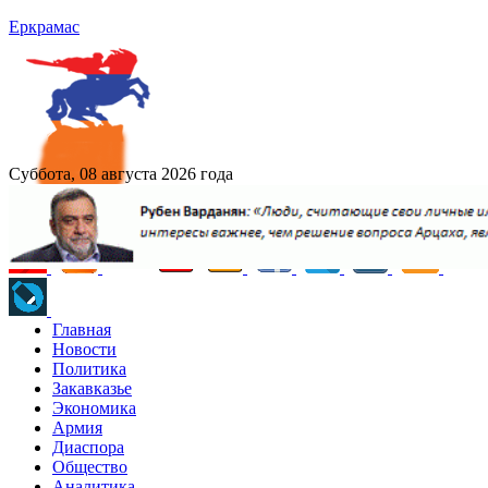
Еркрамас
Суббота, 08 августа 2026 года
Главная
Новости
Политика
Закавказье
Экономика
Армия
Диаспора
Общество
Аналитика