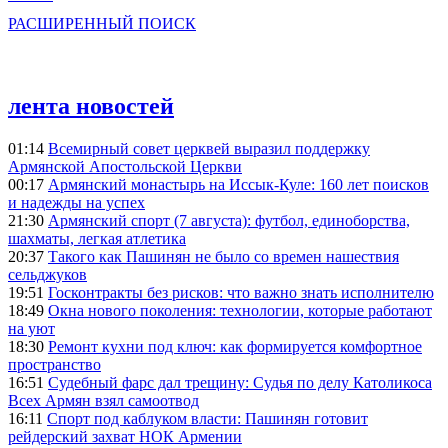
РАСШИРЕННЫЙ ПОИСК
лента новостей
01:14
Всемирный совет церквей выразил поддержку
Армянской Апостольской Церкви
00:17
Армянский монастырь на Иссык-Куле: 160 лет поисков
и надежды на успех
21:30
Армянский спорт (7 августа): футбол, единоборства,
шахматы, легкая атлетика
20:37
Такого как Пашинян не было со времен нашествия
сельджуков
19:51
Госконтракты без рисков: что важно знать исполнителю
18:49
Окна нового поколения: технологии, которые работают
на уют
18:30
Ремонт кухни под ключ: как формируется комфортное
пространство
16:51
Судебный фарс дал трещину: Судья по делу Католикоса
Всех Армян взял самоотвод
16:11
Спорт под каблуком власти: Пашинян готовит
рейдерский захват НОК Армении