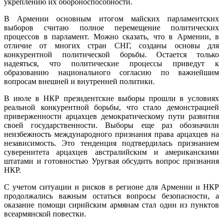
укреплению их обороноспособности.
В Армении основным итогом майских парламентских
выборов считаю полное перемещение политических
процессов в парламент. Можно сказать, что в Армении, в
отличие от многих стран СНГ, созданы основы для
конкурентной политической борьбы. Остается только
надеяться, что политические процессы приведут к
образованию национального согласию по важнейшим
вопросам внешней и внутренней политики.
В июле в НКР президентские выборы прошли в условиях
реальной конкурентной борьбы, что стало демонстрацией
приверженности арцахцев демократическому пути развития
своей государственности. Выборы еще раз обозначили
неизбежность международного признания права арцахцев на
независимость. Это тенденция подтвердилась признанием
суверенитета арцахцев австралийским и американскими
штатами и готовностью Уругвая обсудить вопрос признания
НКР.
С учетом ситуации и рисков в регионе для Армении и НКР
продолжались важным остаться вопросы безопасности, а
оказание помощи сирийским армянам стал один из пунктов
всеармянской повестки.