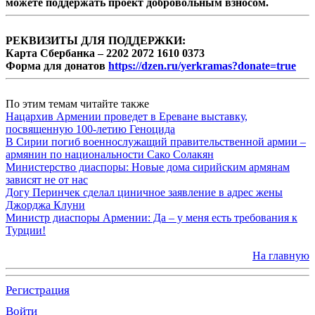
можете поддержать проект добровольным взносом.
РЕКВИЗИТЫ ДЛЯ ПОДДЕРЖКИ:
Карта Сбербанка – 2202 2072 1610 0373
Форма для донатов
https://dzen.ru/yerkramas?donate=true
По этим темам читайте также
Нацархив Армении проведет в Ереване выставку,
посвященную 100-летию Геноцида
В Сирии погиб военнослужащий правительственной армии –
армянин по национальности Сако Солакян
Министерство диаспоры: Новые дома сирийским армянам
зависят не от нас
Догу Перинчек сделал циничное заявление в адрес жены
Джорджа Клуни
Министр диаспоры Армении: Да – у меня есть требования к
Турции!
На главную
Регистрация
Войти