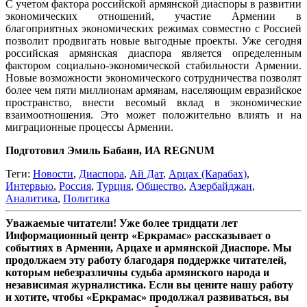
С учетом фактора российской армянской диаспоры в развитии
экономических отношений, участие Армении в
благоприятных экономических режимах совместно с Россией
позволит продвигать новые выгодные проекты. Уже сегодня
российская армянская диаспора является определенным
фактором социально-экономической стабильности Армении.
Новые возможности экономического сотрудничества позволят
более чем пяти миллионам армянам, населяющим евразийское
пространство, внести весомый вклад в экономические
взаимоотношения. Это может положительно влиять и на
миграционные процессы Армении.
Подготовил Эмиль Бабаян, ИА REGNUM
Теги:
Новости
,
Диаспора
,
Ай Дат
,
Арцах (Карабах)
,
Интервью
,
Россия
,
Турция
,
Общество
,
Азербайджан
,
Аналитика
,
Политика
Уважаемые читатели! Уже более тридцати лет
Информационный центр «Еркрамас» рассказывает о
событиях в Армении, Арцахе и армянской Диаспоре. Мы
продолжаем эту работу благодаря поддержке читателей,
которым небезразличны судьба армянского народа и
независимая журналистика. Если вы цените нашу работу
и хотите, чтобы «Еркрамас» продолжал развиваться, вы