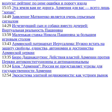
воздухе: рейтинг по цене ошибки и порогу входа
15:15
Эта земля вам не дорога, Армения для вас — всего лишь
"хопан"
14:49
Заявление Матвиенко является очень серьезным
сигналом
14:29
Исчезнувший сын и собаки вместо дочерей:
Виртуальная реальность Пашиняна
13:59
Маленькая ставка Никола Пашиняна за большим
игровым столом
13:43
Армянский патриархат Иерусалима: Нужно встать на
защиту свободы, единства, автономии и достоинства
Армянской церкви
13:35
Бюро Дашнакцутюн: Действия властей Армении против
Церкви антиконституционны и антинациональны
13:24
Блок "Армения": Россия не представляет угрозы для
государственности Армении
12:54
Экосистема элитной недвижимости: как устроен рынок