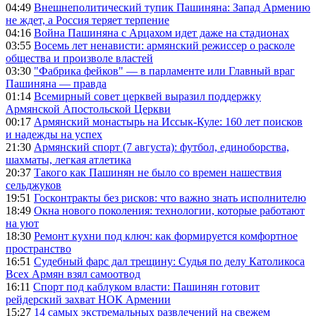
04:49
Внешнеполитический тупик Пашиняна: Запад Армению
не ждет, а Россия теряет терпение
04:16
Война Пашиняна с Арцахом идет даже на стадионах
03:55
Восемь лет ненависти: армянский режиссер о расколе
общества и произволе властей
03:30
"Фабрика фейков" — в парламенте или Главный враг
Пашиняна — правда
01:14
Всемирный совет церквей выразил поддержку
Армянской Апостольской Церкви
00:17
Армянский монастырь на Иссык-Куле: 160 лет поисков
и надежды на успех
21:30
Армянский спорт (7 августа): футбол, единоборства,
шахматы, легкая атлетика
20:37
Такого как Пашинян не было со времен нашествия
сельджуков
19:51
Госконтракты без рисков: что важно знать исполнителю
18:49
Окна нового поколения: технологии, которые работают
на уют
18:30
Ремонт кухни под ключ: как формируется комфортное
пространство
16:51
Судебный фарс дал трещину: Судья по делу Католикоса
Всех Армян взял самоотвод
16:11
Спорт под каблуком власти: Пашинян готовит
рейдерский захват НОК Армении
15:27
14 самых экстремальных развлечений на свежем