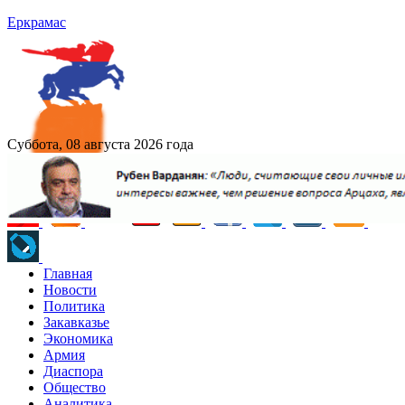
Еркрамас
Суббота, 08 августа 2026 года
Главная
Новости
Политика
Закавказье
Экономика
Армия
Диаспора
Общество
Аналитика