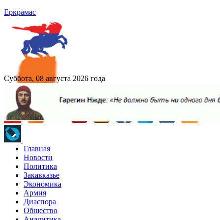
Еркрамас
Суббота, 08 августа 2026 года
Главная
Новости
Политика
Закавказье
Экономика
Армия
Диаспора
Общество
Аналитика