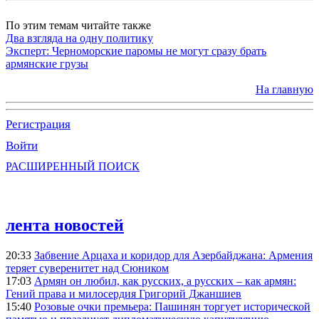
По этим темам читайте также
Два взгляда на одну политику
Эксперт: Черноморские паромы не могут сразу брать
армянские грузы
На главную
Регистрация
Войти
РАСШИРЕННЫЙ ПОИСК
лента новостей
20:33
Забвение Арцаха и коридор для Азербайджана: Армения
теряет суверенитет над Сюником
17:03
Армян он любил, как русских, а русских – как армян:
Гений права и милосердия Григорий Джаншиев
15:40
Розовые очки премьера: Пашинян торгует исторической