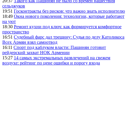
20:37
Такого как Пашинян не было со времен нашествия
сельджуков
19:51
Госконтракты без рисков: что важно знать исполнителю
18:49
Окна нового поколения: технологии, которые работают
на уют
18:30
Ремонт кухни под ключ: как формируется комфортное
пространство
16:51
Судебный фарс дал трещину: Судья по делу Католикоса
Всех Армян взял самоотвод
16:11
Спорт под каблуком власти: Пашинян готовит
рейдерский захват НОК Армении
15:27
14 самых экстремальных развлечений на свежем
воздухе: рейтинг по цене ошибки и порогу входа