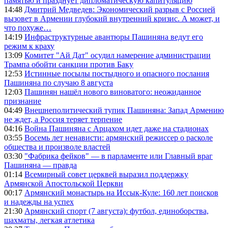
памятью и празднует дипломатическую капитуляцию
14:48
Дмитрий Медведев: Экономический разрыв с Россией
вызовет в Армении глубокий внутренний кризис. А может, и
что похуже…
14:19
Инфраструктурные авантюры Пашиняна ведут его
режим к краху
13:09
Комитет "Ай Дат" осудил намерение администрации
Трампа обойти санкции против Баку
12:53
Истинные посылы постыдного и опасного послания
Пашиняна по случаю 8 августа
12:03
Пашинян нашёл нового виноватого: неожиданное
признание
04:49
Внешнеполитический тупик Пашиняна: Запад Армению
не ждет, а Россия теряет терпение
04:16
Война Пашиняна с Арцахом идет даже на стадионах
03:55
Восемь лет ненависти: армянский режиссер о расколе
общества и произволе властей
03:30
"Фабрика фейков" — в парламенте или Главный враг
Пашиняна — правда
01:14
Всемирный совет церквей выразил поддержку
Армянской Апостольской Церкви
00:17
Армянский монастырь на Иссык-Куле: 160 лет поисков
и надежды на успех
21:30
Армянский спорт (7 августа): футбол, единоборства,
шахматы, легкая атлетика