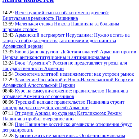
14:29
Исчезнувший сын и собаки вместо дочерей:
Виртуальная реальность Пашиняна
13:59
Маленькая ставка Никола Пашиняна за большим
игровым столом
13:43
Армянский патриархат Иерусалима: Нужно встать на
защиту свободы, единства, автономии и достоинства
Армянской церкви
13:35
Бюро Дашнакцутюн: Действия властей Армении против
Церкви антиконституционны и антинациональны
13:24
Блок "Армения": Россия не представляет угрозы для
государственности Армении
12:54
Экосистема элитной недвижимости: как устроен рынок
12:29
Заявление Российской и Ново-Нахичеванской Епархии
Армянской Апостольской Церкви
08:48
Курс на самоуничтожение: правительство Пашиняна
отрывает Армению от союзников
08:06
Турецкий капкан: правительство Пашиняна строит
коридоры для соседей в ущерб Армении
07:11
От сдачи Арцаха до суда над Католикосом: Режим
Пашиняна пробил очередное дно
06:28
При Пашиняне российско-армянские отношения будут
деградировать
22:28
Красиво жить не запретишь... Особенно армянским