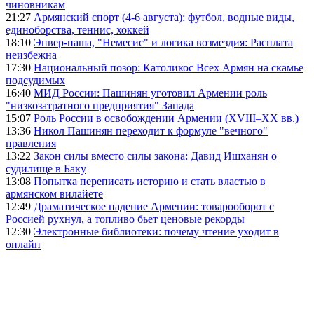
чиновникам
21:27
Армянский спорт (4-6 августа): футбол, водные виды,
единоборства, теннис, хоккей
18:10
Энвер-паша, "Немесис" и логика возмездия: Расплата
неизбежна
17:30
Национальный позор: Католикос Всех Армян на скамье
подсудимых
16:40
МИД России: Пашинян уготовил Армении роль
"низкозатратного предприятия" Запада
15:07
Роль России в освобождении Армении (XVIII–XX вв.)
13:36
Никол Пашинян переходит к формуле "вечного"
правления
13:22
Закон силы вместо силы закона: Давид Ишханян о
судилище в Баку
13:08
Попытка переписать историю и стать властью в
армянском вилайете
12:49
Драматическое падение Армении: товарооборот с
Россией рухнул, а топливо бьет ценовые рекорды
12:30
Электронные библиотеки: почему чтение уходит в
онлайн