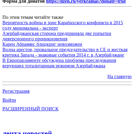
Форма для донатов
https://dzen.ru/yerkramas?donate=true
По этим темам читайте также
Вероятность войны в зоне Карабахского конфликта в 2015
году минимальна - эксперт
Азербайджанская сторона предприняла две попытки
диверсионного проникновения
Карен Абрамян: блицкриг невозможен
Волна арестов, провальное председательство в СЕ и жесткая
критика Запада - знаковые события 2014 г. в Азербайджане
В Европарламенте обсуждена проблема преследования
верующих тоталитарным режимом Азербайджана
На главную
Регистрация
Войти
РАСШИРЕННЫЙ ПОИСК
лента новостей