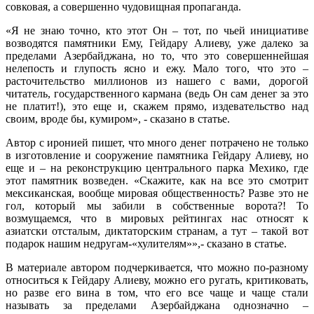
совковая, а совершенно чудовищная пропаганда.
«Я не знаю точно, кто этот Он – тот, по чьей инициативе
возводятся памятники Ему, Гейдару Алиеву, уже далеко за
пределами Азербайджана, но то, что это совершеннейшая
нелепость и глупость ясно и ежу. Мало того, что это –
расточительство миллионов из нашего с вами, дорогой
читатель, государственного кармана (ведь Он сам денег за это
не платит!), это еще и, скажем прямо, издевательство над
своим, вроде бы, кумиром», - сказано в статье.
Автор с иронией пишет, что много денег потрачено не только
в изготовление и сооружение памятника Гейдару Алиеву, но
еще и – на реконструкцию центрального парка Мехико, где
этот памятник возведен. «Скажите, как на все это смотрит
мексиканская, вообще мировая общественность? Разве это не
гол, который мы забили в собственные ворота?! То
возмущаемся, что в мировых рейтингах нас относят к
азиатски отсталым, диктаторским странам, а тут – такой вот
подарок нашим недругам-«хулителям»»,- сказано в статье.
В материале автором подчеркивается, что можно по-разному
относиться к Гейдару Алиеву, можно его ругать, критиковать,
но разве его вина в том, что его все чаще и чаще стали
называть за пределами Азербайджана однозначно –