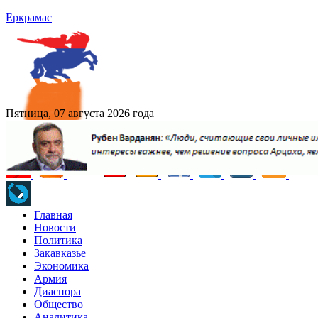
Еркрамас
Пятница, 07 августа 2026 года
Главная
Новости
Политика
Закавказье
Экономика
Армия
Диаспора
Общество
Аналитика