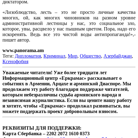
диктатором.
«Лизоблюдство, лесть – это не просто личные качества
многих, ой, как многих чиновников на разном уровне
административной лестницы у нас, это социальное зло,
которое, увы, расцвело у нас пышным цветом. Пора, надо его
искоренять. Ведь все это чистой воды антипропаганда!»,-
пишет автор.
www.panorama.am
Теги:
Дипломатия
,
Криминал
,
Мир
,
Общество
,
Азербайджан
,
Ксенофобия
Уважаемые читатели! Уже более тридцати лет
Информационный центр «Еркрамас» рассказывает о
событиях в Армении, Арцахе и армянской Диаспоре. Мы
продолжаем эту работу благодаря поддержке читателей,
которым небезразличны судьба армянского народа и
независимая журналистика. Если вы цените нашу работу
и хотите, чтобы «Еркрамас» продолжал развиваться, вы
можете поддержать проект добровольным взносом.
РЕКВИЗИТЫ ДЛЯ ПОДДЕРЖКИ:
Карта Сбербанка – 2202 2072 1610 0373