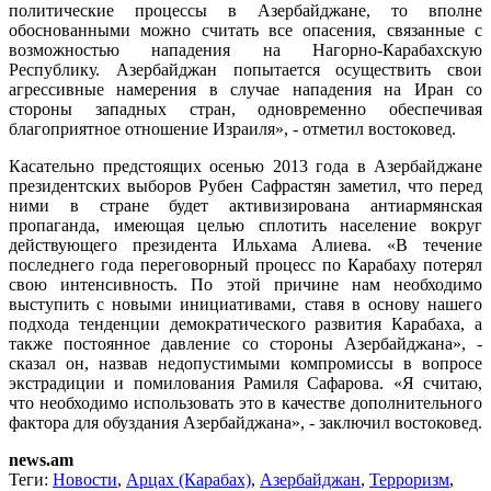
политические процессы в Азербайджане, то вполне
обоснованными можно считать все опасения, связанные с
возможностью нападения на Нагорно-Карабахскую
Республику. Азербайджан попытается осуществить свои
агрессивные намерения в случае нападения на Иран со
стороны западных стран, одновременно обеспечивая
благоприятное отношение Израиля», - отметил востоковед.
Касательно предстоящих осенью 2013 года в Азербайджане
президентских выборов Рубен Сафрастян заметил, что перед
ними в стране будет активизирована антиармянская
пропаганда, имеющая целью сплотить население вокруг
действующего президента Ильхама Алиева. «В течение
последнего года переговорный процесс по Карабаху потерял
свою интенсивность. По этой причине нам необходимо
выступить с новыми инициативами, ставя в основу нашего
подхода тенденции демократического развития Карабаха, а
также постоянное давление со стороны Азербайджана», -
сказал он, назвав недопустимыми компромиссы в вопросе
экстрадиции и помилования Рамиля Сафарова. «Я считаю,
что необходимо использовать это в качестве дополнительного
фактора для обуздания Азербайджана», - заключил востоковед.
news.am
Теги:
Новости
,
Арцах (Карабах)
,
Азербайджан
,
Терроризм
,