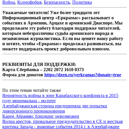
Война
,
Ксенофобия
,
Безопасность
,
Политика
Уважаемые читатели! Уже более тридцати лет
Информационный центр «Еркрамас» рассказывает о
событиях в Армении, Арцахе и армянской Диаспоре. Мы
продолжаем эту работу благодаря поддержке читателей,
которым небезразличны судьба армянского народа и
независимая журналистика. Если вы цените нашу работу
и хотите, чтобы «Еркрамас» продолжал развиваться, вы
можете поддержать проект добровольным взносом.
РЕКВИЗИТЫ ДЛЯ ПОДДЕРЖКИ:
Карта Сбербанка – 2202 2072 1610 0373
Форма для донатов
https://dzen.ru/yerkramas?donate=true
По этим темам читайте также
Вероятность войны в зоне Карабахского конфликта в 2015
году минимальна - эксперт
Азербайджанская сторона предприняла две попытки
диверсионного проникновения
Карен Абрамян: блицкриг невозможен
Волна арестов, провальное председательство в СЕ и жесткая
критика Запада - знаковые события 2014 г. в Азербайджане