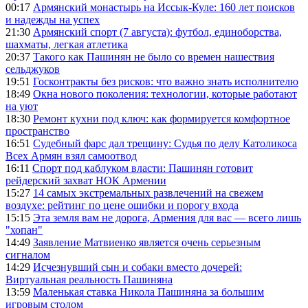
00:17
Армянский монастырь на Иссык-Куле: 160 лет поисков
и надежды на успех
21:30
Армянский спорт (7 августа): футбол, единоборства,
шахматы, легкая атлетика
20:37
Такого как Пашинян не было со времен нашествия
сельджуков
19:51
Госконтракты без рисков: что важно знать исполнителю
18:49
Окна нового поколения: технологии, которые работают
на уют
18:30
Ремонт кухни под ключ: как формируется комфортное
пространство
16:51
Судебный фарс дал трещину: Судья по делу Католикоса
Всех Армян взял самоотвод
16:11
Спорт под каблуком власти: Пашинян готовит
рейдерский захват НОК Армении
15:27
14 самых экстремальных развлечений на свежем
воздухе: рейтинг по цене ошибки и порогу входа
15:15
Эта земля вам не дорога, Армения для вас — всего лишь
"хопан"
14:49
Заявление Матвиенко является очень серьезным
сигналом
14:29
Исчезнувший сын и собаки вместо дочерей:
Виртуальная реальность Пашиняна
13:59
Маленькая ставка Никола Пашиняна за большим
игровым столом