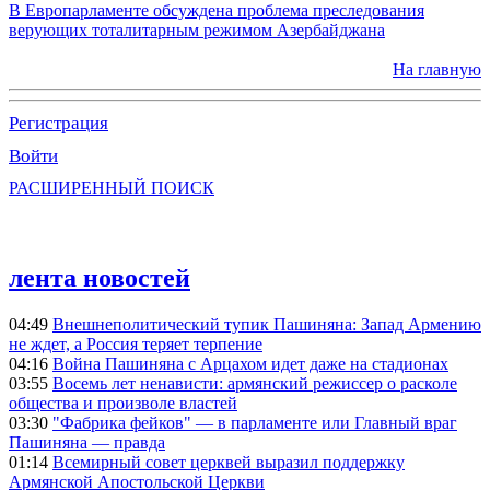
В Европарламенте обсуждена проблема преследования
верующих тоталитарным режимом Азербайджана
На главную
Регистрация
Войти
РАСШИРЕННЫЙ ПОИСК
лента новостей
04:49
Внешнеполитический тупик Пашиняна: Запад Армению
не ждет, а Россия теряет терпение
04:16
Война Пашиняна с Арцахом идет даже на стадионах
03:55
Восемь лет ненависти: армянский режиссер о расколе
общества и произволе властей
03:30
"Фабрика фейков" — в парламенте или Главный враг
Пашиняна — правда
01:14
Всемирный совет церквей выразил поддержку
Армянской Апостольской Церкви