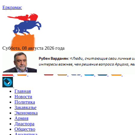
Еркрамас
Суббота, 08 августа 2026 года
Главная
Новости
Политика
Закавказье
Экономика
Армия
Диаспора
Общество
Аналитика