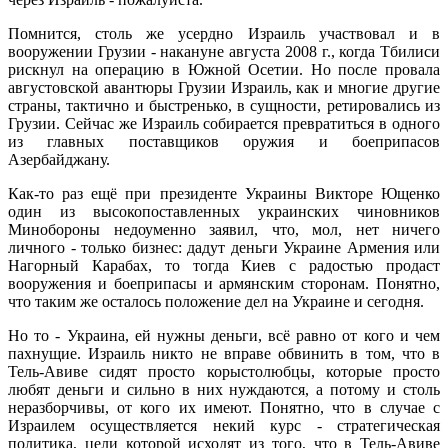
Помнится, столь же усердно Израиль участвовал и в
вооружении Грузии - накануне августа 2008 г., когда Тбилиси
рискнул на операцию в Южной Осетии. Но после провала
августовской авантюры Грузии Израиль, как и многие другие
страны, тактично и быстренько, в сущности, ретировались из
Грузии. Сейчас же Израиль собирается превратиться в одного
из главных поставщиков оружия и боеприпасов
Азербайджану.
Как-то раз ещё при президенте Украины Викторе Ющенко
один из высокопоставленных украинских чиновников
Минобороны недоуменно заявил, что, мол, нет ничего
личного - только бизнес: дадут деньги Украине Армения или
Нагорный Карабах, то тогда Киев с радостью продаст
вооружения и боеприпасы и армянским сторонам. Понятно,
что таким же осталось положение дел на Украине и сегодня.
Но то - Украина, ей нужны деньги, всё равно от кого и чем
пахнущие. Израиль никто не вправе обвинить в том, что в
Тель-Авиве сидят просто корыстолюбцы, которые просто
любят деньги и сильно в них нуждаются, а потому и столь
неразборчивы, от кого их имеют. Понятно, что в случае с
Израилем осуществляется некий курс - стратегическая
политика, цели которой исходят из того, что в Тель-Авиве