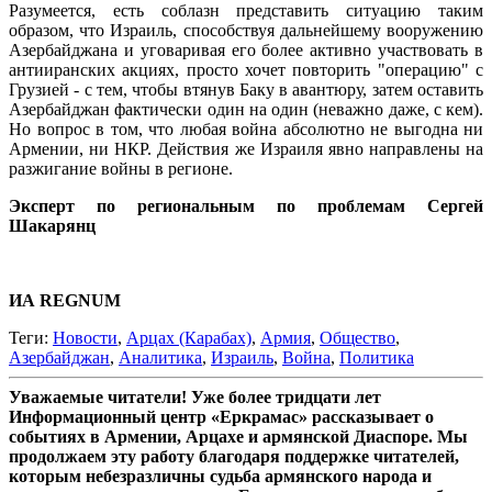
Разумеется, есть соблазн представить ситуацию таким
образом, что Израиль, способствуя дальнейшему вооружению
Азербайджана и уговаривая его более активно участвовать в
антииранских акциях, просто хочет повторить "операцию" с
Грузией - с тем, чтобы втянув Баку в авантюру, затем оставить
Азербайджан фактически один на один (неважно даже, с кем).
Но вопрос в том, что любая война абсолютно не выгодна ни
Армении, ни НКР. Действия же Израиля явно направлены на
разжигание войны в регионе.
Эксперт по региональным по проблемам Сергей
Шакарянц
ИА REGNUM
Теги:
Новости
,
Арцах (Карабах)
,
Армия
,
Общество
,
Азербайджан
,
Аналитика
,
Израиль
,
Война
,
Политика
Уважаемые читатели! Уже более тридцати лет
Информационный центр «Еркрамас» рассказывает о
событиях в Армении, Арцахе и армянской Диаспоре. Мы
продолжаем эту работу благодаря поддержке читателей,
которым небезразличны судьба армянского народа и