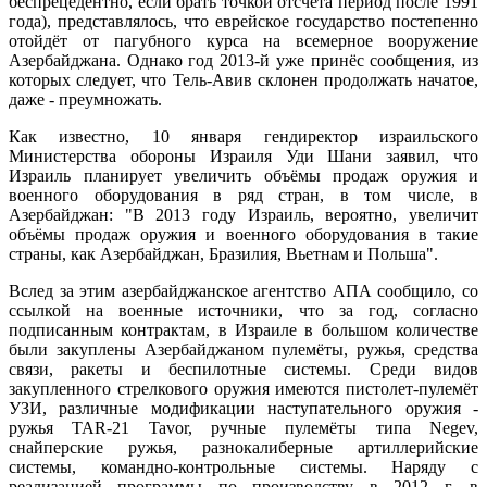
беспрецедентно, если брать точкой отсчёта период после 1991
года), представлялось, что еврейское государство постепенно
отойдёт от пагубного курса на всемерное вооружение
Азербайджана. Однако год 2013-й уже принёс сообщения, из
которых следует, что Тель-Авив склонен продолжать начатое,
даже - преумножать.
Как известно, 10 января гендиректор израильского
Министерства обороны Израиля Уди Шани заявил, что
Израиль планирует увеличить объёмы продаж оружия и
военного оборудования в ряд стран, в том числе, в
Азербайджан: "В 2013 году Израиль, вероятно, увеличит
объёмы продаж оружия и военного оборудования в такие
страны, как Азербайджан, Бразилия, Вьетнам и Польша".
Вслед за этим азербайджанское агентство АПА сообщило, со
ссылкой на военные источники, что за год, согласно
подписанным контрактам, в Израиле в большом количестве
были закуплены Азербайджаном пулемёты, ружья, средства
связи, ракеты и беспилотные системы. Среди видов
закупленного стрелкового оружия имеются пистолет-пулемёт
УЗИ, различные модификации наступательного оружия -
ружья TAR-21 Tavor, ручные пулемёты типа Negev,
снайперские ружья, разнокалиберные артиллерийские
системы, командно-контрольные системы. Наряду с
реализацией программы по производству в 2012 г. в