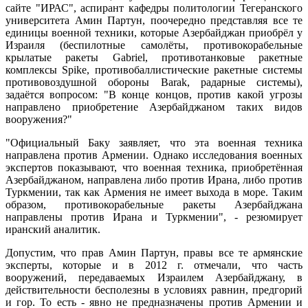
сайте "ИРАС", аспирант кафедры политологии Тегеранского
университета Амин Партун, поочередно представляя все те
единицы военной техники, которые Азербайджан приобрёл у
Израиля (беспилотные самолёты, противокорабельные
крылатые ракеты Gabriel, противотанковые ракетные
комплексы Spike, противобаллистические ракетные системы
противовоздушной обороны Barak, радарные системы),
задаётся вопросом: "В конце концов, против какой угрозы
направлено приобретение Азербайджаном таких видов
вооружения?"
"Официальный Баку заявляет, что эта военная техника
направлена против Армении. Однако исследования военных
экспертов показывают, что военная техника, приобретённая
Азербайджаном, направлена либо против Ирана, либо против
Туркмении, так как Армения не имеет выхода в море. Таким
образом, противокорабельные ракеты Азербайджана
направлены против Ирана и Туркмении", - резюмирует
иранский аналитик.
Допустим, что прав Амин Партун, правы все те армянские
эксперты, которые и в 2012 г. отмечали, что часть
вооружений, передаваемых Израилем Азербайджану, в
действительности бесполезны в условиях равнин, предгорий
и гор. То есть - явно не предназначены против Армении и