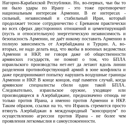
Нагорно-Карабахской Республики. Но, во-первых, чьи бы то
ни было удары по Ирану - это тоже противоречит
национальным интересам Армении. В ее интересах -
сильный, независимый и стабильный Иран, который
продолжает тесное сотрудничество с Ереваном практически
во всех сферах двусторонних отношений и цементирующий
(пусть и относительную) энергетическую независимость и
безопасность Армении, не даёт никому поставить Армению в
полную зависимость от Азербайджана и Турции. А, во-
вторых, не надо делать вид, что якобы в военных ведомствах
Армении и НКР, не говоря даже об общественности
армянских государств, не помнят о том, что БПЛА
израильского производства нет-нет да летают вдоль линии
разделения противоборствующий армий в зоне конфликта и
даже предпринимают попытку нарушить воздушные границы
Армении и НКР. В конце концов, ещё памятен случай, когда
армянские специалисты сбили один такой БПЛА.
Следовательно, израильское оружие, уходящее или
производящееся в Азербайджане, предназначено отнюдь не
только против Ирана, а именно против Армении и НКР.
Таким образом, ссылки на то, что Израиль стремится просто
втянуть Азербайджан в международный "консорциум" по
осуществлению агрессии против Ирана - не более чем
проявления легкомыслия и самоуспокоенности.