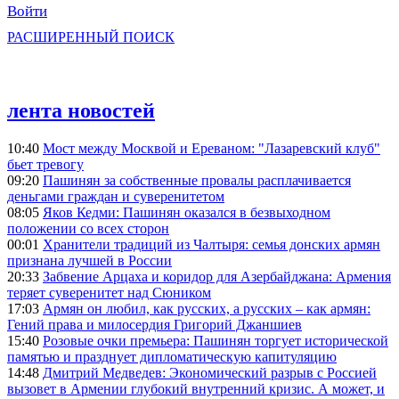
Войти
РАСШИРЕННЫЙ ПОИСК
лента новостей
10:40
Мост между Москвой и Ереваном: "Лазаревский клуб"
бьет тревогу
09:20
Пашинян за собственные провалы расплачивается
деньгами граждан и суверенитетом
08:05
Яков Кедми: Пашинян оказался в безвыходном
положении со всех сторон
00:01
Хранители традиций из Чалтыря: семья донских армян
признана лучшей в России
20:33
Забвение Арцаха и коридор для Азербайджана: Армения
теряет суверенитет над Сюником
17:03
Армян он любил, как русских, а русских – как армян:
Гений права и милосердия Григорий Джаншиев
15:40
Розовые очки премьера: Пашинян торгует исторической
памятью и празднует дипломатическую капитуляцию
14:48
Дмитрий Медведев: Экономический разрыв с Россией
вызовет в Армении глубокий внутренний кризис. А может, и