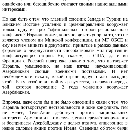
ошибочно или безошибочно считают своими национальными
интересами.
Но как быть с тем, что главный союзник Запада и Турции на
Ближнем Востоке усиленно и целенаправленно вооружает
только одну из трёх "официальных" сторон регионального
конфликта? Израиль может, конечно, делать упор на то, что не
является членом ни Минской конференции, ни МГ ОБСЕ и
ему незачем вникать в документы, принятые в рамках данных
форматов о недопустимости способствовать милитаризации
конфликтующих сторон. Но, скажем, в США, да и во
Франции с Россией наверняка знают о том, что вытворяет
Израиль, умышленно, на наш взгляд, науськивающий
Азербайджан своими военными поставками. И нет
необходимости искать, какой стране вдруг стало выгодно,
чтобы Баку возобновил войну - разумеется, в первую очередь,
той, которая последние 2 года усиленно вооружает
Азербайджан.
Впрочем, даже если бы и не было опасений в связи с тем, что
Израиль потворствует нестабильности в зоне конфликта, тем
не менее, Тель-Авив действует против национальных
интересов Армении и в том случае, если передаёт вооружения
и боеприпасы Азербайджану с целью втянуть апшеронцев в
некие силовые акции против Ирана. Сведения об этом были