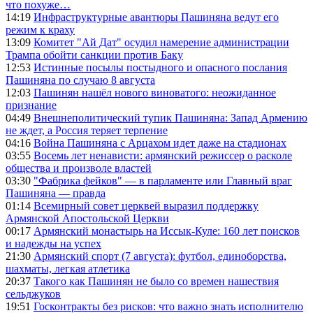
что похуже…
14:19
Инфраструктурные авантюры Пашиняна ведут его
режим к краху
13:09
Комитет "Ай Дат" осудил намерение администрации
Трампа обойти санкции против Баку
12:53
Истинные посылы постыдного и опасного послания
Пашиняна по случаю 8 августа
12:03
Пашинян нашёл нового виноватого: неожиданное
признание
04:49
Внешнеполитический тупик Пашиняна: Запад Армению
не ждет, а Россия теряет терпение
04:16
Война Пашиняна с Арцахом идет даже на стадионах
03:55
Восемь лет ненависти: армянский режиссер о расколе
общества и произволе властей
03:30
"Фабрика фейков" — в парламенте или Главный враг
Пашиняна — правда
01:14
Всемирный совет церквей выразил поддержку
Армянской Апостольской Церкви
00:17
Армянский монастырь на Иссык-Куле: 160 лет поисков
и надежды на успех
21:30
Армянский спорт (7 августа): футбол, единоборства,
шахматы, легкая атлетика
20:37
Такого как Пашинян не было со времен нашествия
сельджуков
19:51
Госконтракты без рисков: что важно знать исполнителю