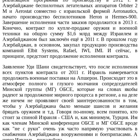
Азербайджане беспилотных летательных аппаратов Orbiter 2
M и Aerostat совместно с израильской фирмой Aeronautics,
начато производство беспилотников Heron и Hermes-900.
Завершение исполнения части заказов продолжится в 2013 г.
Конечно, контракт по купле-продаже оружия и военной
техники на общую сумму $1,6 млрд между Израилем и
Азербайджаном был заключён ещё в 2011 г. В прошлом году
Азербайджан, в основном, закупал продукцию производства
компаний Elbit Systems, Rafael, IWI, IMI. И сейчас, в
принципе, предстоит продолжение исполнения контракта.
Заявление Уди Шани свидетельствует, что после исполнения
всех пунктов контракта от 2011 г. Израиль намеревается
продолжить военные поставки на Апшерон. Происходит это в
атмосфере полного и глухого молчания сопредседателей
Минской группы (МГ) ОБСЕ, которые на словах якобы
радеют за продолжение мирного процесса в регионе, а на деле
же ничем не проявляют своей заинтересованности в том,
чтобы у Азербайджана было меньше шансов и желания
бряцать оружием и т.д. Говоря по-иному, всем понятно, кто
стоит за спиной Израиля - США и, как минимум, Турция. Им
как членам Минской конференции ОБСЕ и МГ ОБСЕ вроде
как "не с руки" очень уж часто напрямую участвовать в
снабжении Азербайджана вооружениями и боеприпасами. А
через Израиль - пожалуйста.