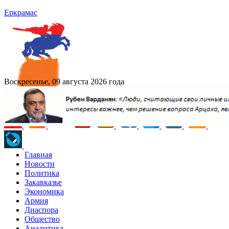
Еркрамас
Воскресенье, 09 августа 2026 года
Главная
Новости
Политика
Закавказье
Экономика
Армия
Диаспора
Общество
Аналитика