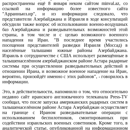
распространены ещё 8 января неким сайтом minval.az, со
ссылкой на информацию более известного сайта
"Арранньюз.ир", и из информации следовало, что
представители Азербайджана и Израиля в ходе консультаций
обсудили также вопрос об использовании военно-воздушных
баз Азербайджана и разведывательных возможностей этой
страны, в том числе и с целью возможного военного
нападения на Иран. "В последнее время участились
посещения представителей разведки Израиля (Моссад) в
населённые талышами южные районы Азербайджана.
Израиль в сотрудничестве с США использует размещённые в
талышенаселённом азербайджанском районе Астара радарные
системы при осуществлении разведывательных действий в
отношении Ирана, и возможное военное нападение на Иран,
вероятно, произойдёт именно с этих районов", - говорилось в
информации.
Это, в действительности, напомнило о том, что относительно
недавно сайт иранского англоязычного телеканала Press-TV
сообщал, что после запуска американских радарных систем в
талышенаселённом районе Астара Азербайджан осуществляет
на границе с Ираном разведывательные операции с
использованием беспилотников, смонтированных при
содействии израильских военных советников. Кроме того, в
аналитической статье, опубликованной на информационном