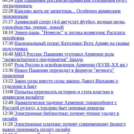
06:28
При Пашиняне российско-армянские отношения будут
деградировать
22:28
Красиво жить не запретишь... Особенно армянским
чиновникам
21:27
Армянский спорт (4-6 августа): футбол, водные виды,
единоборства, теннис, хоккей
18:10
Энвер-паша, "Немесис" и логика возмездия: Расплата
неизбежна
17:30
Национальный позор: Католикос Всех Армян на скамье
подсудимых
16:40
МИД России: Пашинян уготовил Армении роль
"низкозатратного предприятия" Запада
15:07
Роль России в освобождении Армении (XVIII–XX вв.)
13:36
Никол Пашинян переходит к формуле "вечного"
правления
13:22
Закон силы вместо силы закона: Давид Ишханян о
судилище в Баку
13:08
Попытка переписать историю и стать властью в
армянском вилайете
12:49
Драматическое падение Армении: товарооборот с
Россией рухнул, а топливо бьет ценовые рекорды
12:30
Электронные библиотеки: почему чтение уходит в
онлайн
11:28
Электронные платежи: почему современному бизнесу
важно принимать оплату онлайн