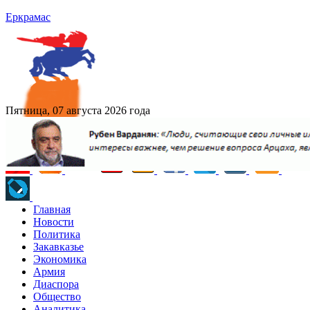
Еркрамас
Пятница, 07 августа 2026 года
Главная
Новости
Политика
Закавказье
Экономика
Армия
Диаспора
Общество
Аналитика