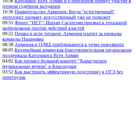
10:56
Католикос Всех Армян и 6 епископов примут участие в
первом судебном заседании
10:36
Правительство Армении: Когда "естественный"
интеллект хромает, искусственный уже не поможет
09:51
Фронт "НЕТ": Ишхан Сагателян призвал к тотальной
мобилизации против действий властей
09:22
Пешка в игре титанов: Армения платит за провалы
команды Пашиняна
08:38
Армения и ОДКБ приближаются к точке невозврата
08:05
Крупнейшая армянская благотворительная организация
поддержала Католикоса Всех Армян
04:02
Как прошел большой концерт "Карасунские
музыкальные вечера" в Краснодаре
03:52
Как выстроить эффективную подготовку к ОГЭ без
перегрузок