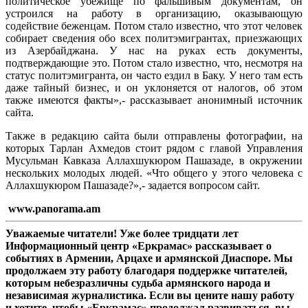
политическое убежище по фальшивым документам, он
устроился на работу в организацию, оказывающую
содействие беженцам. Потом стало известно, что этот человек
собирает сведения обо всех политэмигрантах, приезжающих
из Азербайджана. У нас на руках есть документы,
подтверждающие это. Потом стало известно, что, несмотря на
статус политэмигранта, он часто ездил в Баку. У него там есть
даже тайный бизнес, и он уклоняется от налогов, об этом
также имеются факты»,- рассказывает анонимный источник
сайта.
Также в редакцию сайта были отправлены фотографии, на
которых Тарлан Ахмедов стоит рядом с главой Управления
Мусульман Кавказа Аллахшукюром Пашазаде, в окружении
нескольких молодых людей. «Что общего у этого человека с
Аллахшукюром Пашазаде?»,- задается вопросом сайт.
www.panorama.am
Уважаемые читатели! Уже более тридцати лет
Информационный центр «Еркрамас» рассказывает о
событиях в Армении, Арцахе и армянской Диаспоре. Мы
продолжаем эту работу благодаря поддержке читателей,
которым небезразличны судьба армянского народа и
независимая журналистика. Если вы цените нашу работу
и хотите, чтобы «Еркрамас» продолжал развиваться, вы