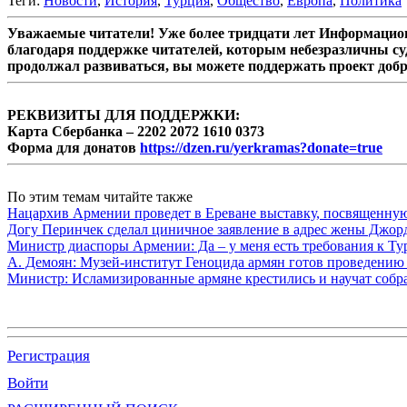
Теги:
Новости
,
История
,
Турция
,
Общество
,
Европа
,
Политика
Уважаемые читатели! Уже более тридцати лет Информацион
благодаря поддержке читателей, которым небезразличны су
продолжал развиваться, вы можете поддержать проект доб
РЕКВИЗИТЫ ДЛЯ ПОДДЕРЖКИ:
Карта Сбербанка – 2202 2072 1610 0373
Форма для донатов
https://dzen.ru/yerkramas?donate=true
По этим темам читайте также
Нацархив Армении проведет в Ереване выставку, посвященну
Догу Перинчек сделал циничное заявление в адрес жены Джо
Министр диаспоры Армении: Да – у меня есть требования к Ту
А. Демоян: Музей-институт Геноцида армян готов проведению 
Министр: Исламизированные армяне крестились и научат собр
Регистрация
Войти