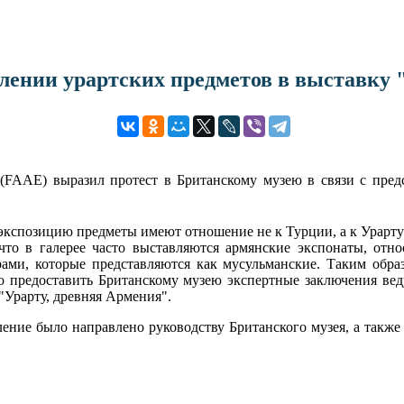
лении урартских предметов в выставку
FAAE) выразил протест в Британскому музею в связи с предс
экспозицию предметы имеют отношение не к Турции, а к Урарту 
 что в галерее часто выставляются армянские экспонаты, отн
рами, которые представляются как мусульманские. Таким обра
во предоставить Британскому музею экспертные заключения вед
"Урарту, древняя Армения".
ние было направлено руководству Британского музея, а также