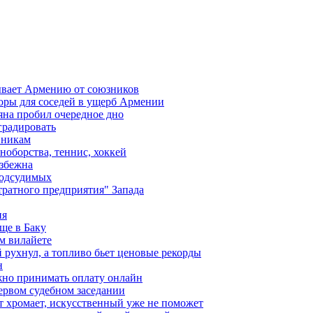
ывает Армению от союзников
оры для соседей в ущерб Армении
яна пробил очередное дно
градировать
вникам
ноборства, теннис, хоккей
избежна
подсудимых
ратного предприятия" Запада
ия
ще в Баку
м вилайете
 рухнул, а топливо бьет ценовые рекорды
н
жно принимать оплату онлайн
ервом судебном заседании
т хромает, искусственный уже не поможет