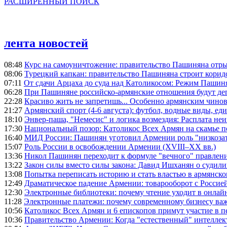
РАСШИРЕННЫЙ ПОИСК
лента новостей
08:48
Курс на самоуничтожение: правительство Пашиняна отр
08:06
Турецкий капкан: правительство Пашиняна строит корид
07:11
От сдачи Арцаха до суда над Католикосом: Режим Пашин
06:28
При Пашиняне российско-армянские отношения будут де
22:28
Красиво жить не запретишь... Особенно армянским чино
21:27
Армянский спорт (4-6 августа): футбол, водные виды, еди
18:10
Энвер-паша, "Немесис" и логика возмездия: Расплата не
17:30
Национальный позор: Католикос Всех Армян на скамье 
16:40
МИД России: Пашинян уготовил Армении роль "низкозат
15:07
Роль России в освобождении Армении (XVIII–XX вв.)
13:36
Никол Пашинян переходит к формуле "вечного" правлен
13:22
Закон силы вместо силы закона: Давид Ишханян о судили
13:08
Попытка переписать историю и стать властью в армянско
12:49
Драматическое падение Армении: товарооборот с Россией
12:30
Электронные библиотеки: почему чтение уходит в онлай
11:28
Электронные платежи: почему современному бизнесу ва
10:56
Католикос Всех Армян и 6 епископов примут участие в п
10:36
Правительство Армении: Когда "естественный" интеллек