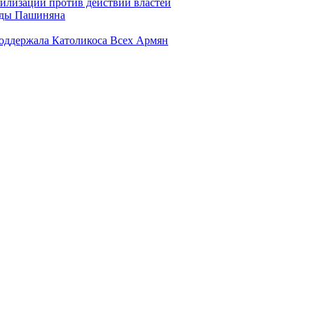
илизации против действий властей
анды Пашиняна
поддержала Католикоса Всех Армян