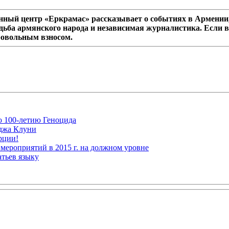
ный центр «Еркрамас» рассказывает о событиях в Армении,
дьба армянского народа и независимая журналистика. Если в
ровольным взносом.
ю 100-летию Геноцида
рджа Клуни
рции!
мероприятий в 2015 г. на должном уровне
атьев языку