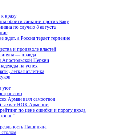
к краху
мпа обойти санкции против Баку
няна по случаю 8 августа
ание
ждет, а Россия теряет терпение
ества и произволе властей
шиняна — правда
й Апостольской Церкви
 надежды на успех
аты, легкая атлетика
жуков
а уют
остранство
сех Армян взял самоотвод
ий захват НОК Армении
 рейтинг по цене ошибки и порогу входа
"хопан"
 реальность Пашиняна
 столом