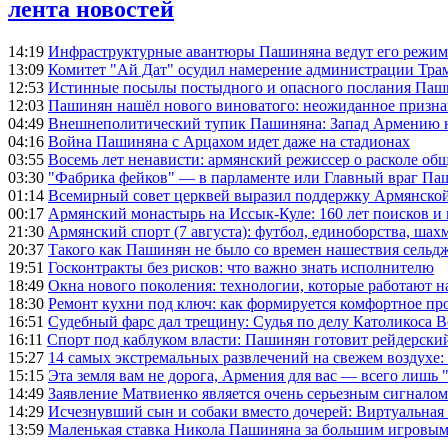
лента новостей
14:19
Инфраструктурные авантюры Пашиняна ведут его режим 
13:09
Комитет "Ай Дат" осудил намерение администрации Тра
12:53
Истинные посылы постыдного и опасного послания Паши
12:03
Пашинян нашёл нового виноватого: неожиданное призн
04:49
Внешнеполитический тупик Пашиняна: Запад Армению не 
04:16
Война Пашиняна с Арцахом идет даже на стадионах
03:55
Восемь лет ненависти: армянский режиссер о расколе общ
03:30
"Фабрика фейков" — в парламенте или Главный враг Па
01:14
Всемирный совет церквей выразил поддержку Армянско
00:17
Армянский монастырь на Иссык-Куле: 160 лет поисков и
21:30
Армянский спорт (7 августа): футбол, единоборства, шахм
20:37
Такого как Пашинян не было со времен нашествия сельд
19:51
Госконтракты без рисков: что важно знать исполнителю
18:49
Окна нового поколения: технологии, которые работают н
18:30
Ремонт кухни под ключ: как формируется комфортное пр
16:51
Судебный фарс дал трещину: Судья по делу Католикоса В
16:11
Спорт под каблуком власти: Пашинян готовит рейдерск
15:27
14 самых экстремальных развлечений на свежем воздухе:
15:15
Эта земля вам не дорога, Армения для вас — всего лишь 
14:49
Заявление Матвиенко является очень серьезным сигналом
14:29
Исчезнувший сын и собаки вместо дочерей: Виртуальная
13:59
Маленькая ставка Никола Пашиняна за большим игровым