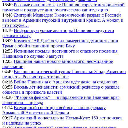
15:40
Розовые очки премьера: Пашинян торгует исторической
памятью и празднует дипломатическую капитуляцию
14:48
Дмитрий Медведев: Экономический разрыв с Россией
вызовет в Армении глубокий внутренний кризис. А может, и
что похуже…
14:19
Инфраструктурные авантюры Пашиняна ведут его
режим к краху
13:09
Комитет "Ай Дат" осудил намерение администрации
Трампа обойти санкции против Баку
12:53
Истинные посылы постыдного и опасного послания
Пашиняна по случаю 8 августа
12:03
Пашинян нашёл нового виноватого: неожиданное
признание
04:49
Внешнеполитический тупик Пашиняна: Запад Армению
не ждет, а Россия теряет терпение
04:16
Война Пашиняна с Арцахом идет даже на стадионах
03:55
Восемь лет ненависти: армянский режиссер о расколе
общества и произволе властей
03:30
"Фабрика фейков" — в парламенте или Главный враг
Пашиняна — правда
01:14
Всемирный совет церквей выразил поддержку
Армянской Апостольской Церкви
00:17
Армянский монастырь на Иссык-Куле: 160 лет поисков
и надежды на успех