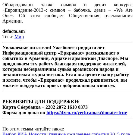
Обнародованы также символ и девиз конкурса
«Евровидение-2013»: символ – бабочка, девиз – «We Are
One». Об этом сообщает Общественная телекомпания
Армении.
defacto.am
Теги:
Мир
Уважаемые читатели! Уже более тридцати лет
Информационный центр «Еркрамас» рассказывает о
событиях в Армении, Арцахе и армянской Диаспоре. Мы
продолжаем эту работу благодаря поддержке читателей,
которым небезразличны судьба армянского народа и
независимая журналистика. Если вы цените нашу работу
и хотите, чтобы «Еркрамас» продолжал развиваться, вы
можете поддержать проект добровольным взносом.
РЕКВИЗИТЫ ДЛЯ ПОДДЕРЖКИ:
Карта Сбербанка – 2202 2072 1610 0373
Форма для донатов
https://dzen.ru/yerkramas?donate=true
По этим темам читайте также
Выбор РИА Новости: главные ожидаемые события 2015 года