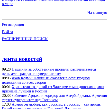
в мире
На главную
Регистрация
Войти
РАСШИРЕННЫЙ ПОИСК
лента новостей
09:20
Пашинян за собственные провалы расплачивается
деньгами граждан и суверенитетом
08:05
Яков Кедми: Пашинян оказался в безвыходном
положении со всех сторон
00:01
Хранители традиций из Чалтыря: семья донских армян
признана лучшей в России
20:33
Забвение Арцаха и коридор для Азербайджана: Армения
теряет суверенитет над Сюником
17:03
Армян он любил, как русских, а русских – как армян:
Гений права и милосердия Григорий Джаншиев