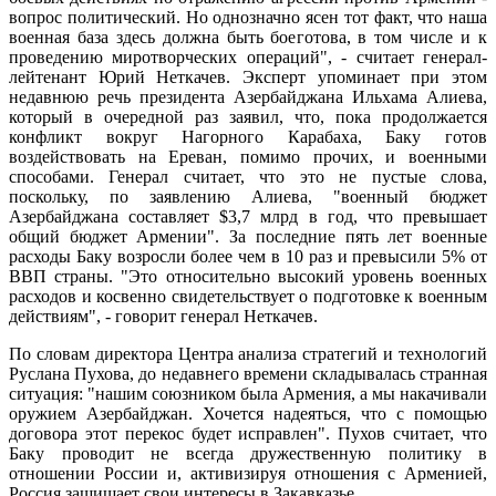
вопрос политический. Но однозначно ясен тот факт, что наша
военная база здесь должна быть боеготова, в том числе и к
проведению миротворческих операций", - считает генерал-
лейтенант Юрий Неткачев. Эксперт упоминает при этом
недавнюю речь президента Азербайджана Ильхама Алиева,
который в очередной раз заявил, что, пока продолжается
конфликт вокруг Нагорного Карабаха, Баку готов
воздействовать на Ереван, помимо прочих, и военными
способами. Генерал считает, что это не пустые слова,
поскольку, по заявлению Алиева, "военный бюджет
Азербайджана составляет $3,7 млрд в год, что превышает
общий бюджет Армении". За последние пять лет военные
расходы Баку возросли более чем в 10 раз и превысили 5% от
ВВП страны. "Это относительно высокий уровень военных
расходов и косвенно свидетельствует о подготовке к военным
действиям", - говорит генерал Неткачев.
По словам директора Центра анализа стратегий и технологий
Руслана Пухова, до недавнего времени складывалась странная
ситуация: "нашим союзником была Армения, а мы накачивали
оружием Азербайджан. Хочется надеяться, что с помощью
договора этот перекос будет исправлен". Пухов считает, что
Баку проводит не всегда дружественную политику в
отношении России и, активизируя отношения с Арменией,
Россия защищает свои интересы в Закавказье.