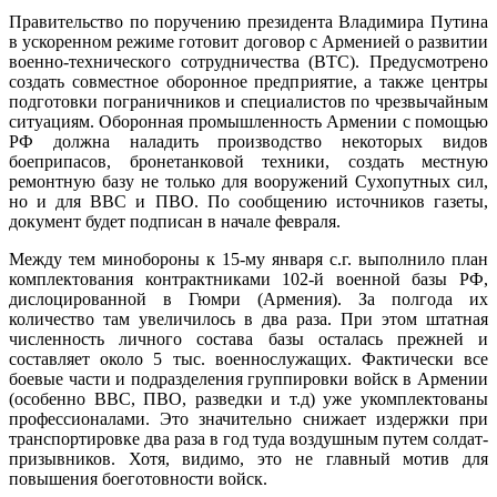
Правительство по поручению президента Владимира Путина
в ускоренном режиме готовит договор с Арменией о развитии
военно-технического сотрудничества (ВТС). Предусмотрено
создать совместное оборонное предприятие, а также центры
подготовки пограничников и специалистов по чрезвычайным
ситуациям. Оборонная промышленность Армении с помощью
РФ должна наладить производство некоторых видов
боеприпасов, бронетанковой техники, создать местную
ремонтную базу не только для вооружений Сухопутных сил,
но и для ВВС и ПВО. По сообщению источников газеты,
документ будет подписан в начале февраля.
Между тем минобороны к 15-му января с.г. выполнило план
комплектования контрактниками 102-й военной базы РФ,
дислоцированной в Гюмри (Армения). За полгода их
количество там увеличилось в два раза. При этом штатная
численность личного состава базы осталась прежней и
составляет около 5 тыс. военнослужащих. Фактически все
боевые части и подразделения группировки войск в Армении
(особенно ВВС, ПВО, разведки и т.д) уже укомплектованы
профессионалами. Это значительно снижает издержки при
транспортировке два раза в год туда воздушным путем солдат-
призывников. Хотя, видимо, это не главный мотив для
повышения боеготовности войск.