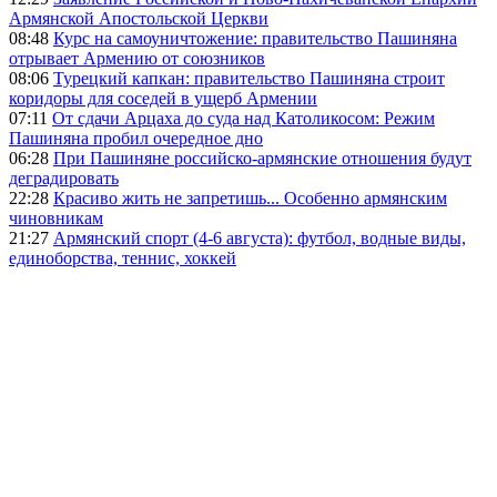
Армянской Апостольской Церкви
08:48
Курс на самоуничтожение: правительство Пашиняна
отрывает Армению от союзников
08:06
Турецкий капкан: правительство Пашиняна строит
коридоры для соседей в ущерб Армении
07:11
От сдачи Арцаха до суда над Католикосом: Режим
Пашиняна пробил очередное дно
06:28
При Пашиняне российско-армянские отношения будут
деградировать
22:28
Красиво жить не запретишь... Особенно армянским
чиновникам
21:27
Армянский спорт (4-6 августа): футбол, водные виды,
единоборства, теннис, хоккей