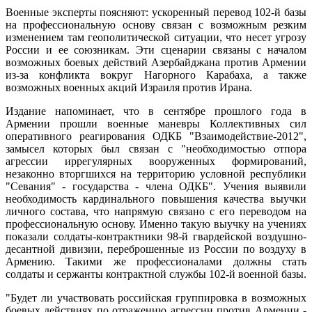
Военные эксперты поясняют: ускоренный перевод 102-й базы
на профессиональную основу связан с возможным резким
изменением там геополитической ситуации, что несет угрозу
России и ее союзникам. Эти сценарии связаны с началом
возможных боевых действий Азербайджана против Армении
из-за конфликта вокруг Нагорного Карабаха, а также
возможных военных акций Израиля против Ирана.
Издание напоминает, что в сентябре прошлого года в
Армении прошли военные маневры Коллективных сил
оперативного реагирования ОДКБ "Взаимодействие-2012",
замысел которых был связан с "необходимостью отпора
агрессии иррегулярных вооруженных формирований,
незаконно вторгшихся на территорию условной республики
"Севания" - государства - члена ОДКБ". Учения выявили
необходимость кардинального повышения качества выучки
личного состава, что напрямую связано с его переводом на
профессиональную основу. Именно такую выучку на учениях
показали солдаты-контрактники 98-й гвардейской воздушно-
десантной дивизии, переброшенные из России по воздуху в
Армению. Такими же профессионалами должны стать
солдаты и сержанты контрактной службы 102-й военной базы.
"Будет ли участвовать российская группировка в возможных
боевых действиях по отражению агрессии против Армении -