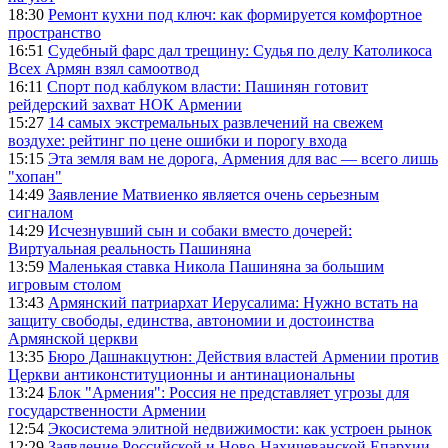
18:30
Ремонт кухни под ключ: как формируется комфортное
пространство
16:51
Судебный фарс дал трещину: Судья по делу Католикоса
Всех Армян взял самоотвод
16:11
Спорт под каблуком власти: Пашинян готовит
рейдерский захват НОК Армении
15:27
14 самых экстремальных развлечений на свежем
воздухе: рейтинг по цене ошибки и порогу входа
15:15
Эта земля вам не дорога, Армения для вас — всего лишь
"хопан"
14:49
Заявление Матвиенко является очень серьезным
сигналом
14:29
Исчезнувший сын и собаки вместо дочерей:
Виртуальная реальность Пашиняна
13:59
Маленькая ставка Никола Пашиняна за большим
игровым столом
13:43
Армянский патриархат Иерусалима: Нужно встать на
защиту свободы, единства, автономии и достоинства
Армянской церкви
13:35
Бюро Дашнакцутюн: Действия властей Армении против
Церкви антиконституционны и антинациональны
13:24
Блок "Армения": Россия не представляет угрозы для
государственности Армении
12:54
Экосистема элитной недвижимости: как устроен рынок
12:29
Заявление Российской и Ново-Нахичеванской Епархии