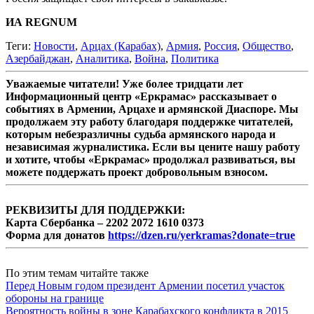
ИА REGNUM
Теги:
Новости
,
Арцах (Карабах)
,
Армия
,
Россия
,
Общество
,
Азербайджан
,
Аналитика
,
Война
,
Политика
Уважаемые читатели! Уже более тридцати лет
Информационный центр «Еркрамас» рассказывает о
событиях в Армении, Арцахе и армянской Диаспоре. Мы
продолжаем эту работу благодаря поддержке читателей,
которым небезразличны судьба армянского народа и
независимая журналистика. Если вы цените нашу работу
и хотите, чтобы «Еркрамас» продолжал развиваться, вы
можете поддержать проект добровольным взносом.
РЕКВИЗИТЫ ДЛЯ ПОДДЕРЖКИ:
Карта Сбербанка – 2202 2072 1610 0373
Форма для донатов
https://dzen.ru/yerkramas?donate=true
По этим темам читайте также
Перед Новым годом президент Армении посетил участок
обороны на границе
Вероятность войны в зоне Карабахского конфликта в 2015