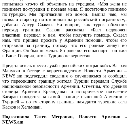
попытался что-то ей объяснить на турецком. «Моя жена не
понимает по-турецки и позвала меня. Я достаточно понимаю
по-турецки. Мы пригласили его домой. Выпил чаю, мы
позвали старосту, потом пошли на российский погранпост»,-
добавил Артур Саакян. На вопрос, как турок объяснил
переход границы, Саакян рассказал: «Был недоволен
властями, перешел к нам, чтобы получить помощь. Сказал
нам, что пришел просить у Армении помощи, чтобы его
отправили за границу, потому что его родные живут во
Франции. Он был не женат. Я проверил его паспорт – он жил
в Ване. Говорил, что в Турцию не вернется».
Представитель пресс-службы российских погранвойск Ваграм
Манукян в беседе с корреспондентом Новости Армении –
NEWS.am подтвердил сведения о случившемся и сообщил,
что пересекшего границу жителя Турции передали Службе
национальной безопасности Армении. Отметим, что древняя
столица Армении Ервандашат и историческое поселение
Багаран находятся на самой границе нынешней Армении с
Турцией – по ту сторону границы находятся турецкие села
Касков и Хельмдан.
Подготовила Татев Месропян, Новости Армении -
NEWS.am