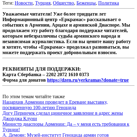
Теги:
Новости
,
Турция
,
Общество
,
Беженцы
,
Политика
Уважаемые читатели! Уже более тридцати лет
Информационный центр «Еркрамас» рассказывает о
событиях в Армении, Арцахе и армянской Диаспоре. Мы
продолжаем эту работу благодаря поддержке читателей,
которым небезразличны судьба армянского народа и
независимая журналистика. Если вы цените нашу работу
и хотите, чтобы «Еркрамас» продолжал развиваться, вы
можете поддержать проект добровольным взносом.
РЕКВИЗИТЫ ДЛЯ ПОДДЕРЖКИ:
Карта Сбербанка – 2202 2072 1610 0373
Форма для донатов
https://dzen.ru/yerkramas?donate=true
По этим темам читайте также
Нацархив Армении проведет в Ереване выставку,
посвященную 100-летию Геноцида
Догу Перинчек сделал циничное заявление в адрес жены
Джорджа Клуни
Министр диаспоры Армении: Да – у меня есть требования к
Турции!
А. Демоян: Музей-институт Геноцида армян готов