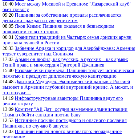
10:40
Мост между Москвой и Ереваном: "Лазаревский клуб"
бьет тревогу
09:20
Пашинян за собственные провалы расплачивается
деньгами граждан и суверенитетом
08:05
Яков Кедми: Пашинян оказался в безвыходном
положении со всех сторон
00:01
Хранители традиций из Чалтыря: семья донских армян
признана лучшей в России
20:33
Забвение Арцаха и коридор для Азербайджана: Армения
теряет суверенитет над Сюником
17:03
Армян он любил, как русских, а русских – как армян:
Гений права и милосердия Григорий Джаншиев
15:40
Розовые очки премьера: Пашинян торгует исторической
памятью и празднует дипломатическую капитуляцию
14:48
Дмитрий Медведев: Экономический разрыв с Россией
вызовет в Армении глубокий внутренний кризис. А может, и
что похуже…
14:19
Инфраструктурные авантюры Пашиняна ведут его
режим к краху
13:09
Комитет "Ай Дат" осудил намерение администрации
Трампа обойти санкции против Баку
12:53
Истинные посылы постыдного и опасного послания
Пашиняна по случаю 8 августа
12:03
Пашинян нашёл нового виноватого: неожиданное
признание