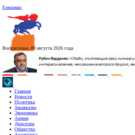
Еркрамас
Воскресенье, 09 августа 2026 года
Главная
Новости
Политика
Закавказье
Экономика
Армия
Диаспора
Общество
Аналитика