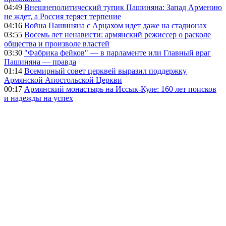
04:49
Внешнеполитический тупик Пашиняна: Запад Армению
не ждет, а Россия теряет терпение
04:16
Война Пашиняна с Арцахом идет даже на стадионах
03:55
Восемь лет ненависти: армянский режиссер о расколе
общества и произволе властей
03:30
"Фабрика фейков" — в парламенте или Главный враг
Пашиняна — правда
01:14
Всемирный совет церквей выразил поддержку
Армянской Апостольской Церкви
00:17
Армянский монастырь на Иссык-Куле: 160 лет поисков
и надежды на успех