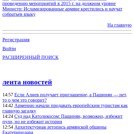
проведению мероприятий в 2015 г. на должном уровне
Министр: Исламизированные армяне крестились и научат
собратьев языку
На главную
Регистрация
Войти
РАСШИРЕННЫЙ ПОИСК
лента новостей
14:57
Если Алиев получает приглашение, а Пашинян — нет,
то о чем это говорит?
14:42
Армению начали продавать европейским туристам как
главную загадку
14:24
Суд над Католикосом: Пашинян, возможно, избежит
пули, но не избежит истории
12:54
Архитектурная летопись армянской общины
Екатеринодара