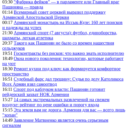
03:30
"Фабрика фейков" — в парламенте или Главный враг
Пашиняна — правда
01:14
Всемирный совет церквей выразил поддержку
Армянской Апостольской Церкви
00:17
Армянский монастырь на Иссык-Куле: 160 лет поисков
и надежды на успех
21:30
Армянский спорт (7 августа): футбол, единоборства,
шахматы, легкая атлетика
20:37
Такого как Пашинян не было со времен нашествия
сельджуков
19:51
Госконтракты без рисков: что важно знать исполнителю
18:49
Окна нового поколения: технологии, которые работают
на уют
18:30
Ремонт кухни под ключ: как формируется комфортное
пространство
16:51
Судебный фарс дал трещину: Судья по делу Католикоса
Всех Армян взял самоотвод
16:11
Спорт под каблуком власти: Пашинян готовит
рейдерский захват НОК Армении
15:27
14 самых экстремальных развлечений на свежем
воздухе: рейтинг по цене ошибки и порогу входа
15:15
Эта земля вам не дорога, Армения для вас — всего лишь
"хопан"
14:49
Заявление Матвиенко является очень серьезным
сигналом