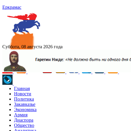
Еркрамас
Суббота, 08 августа 2026 года
Главная
Новости
Политика
Закавказье
Экономика
Армия
Диаспора
Общество
Аналитика