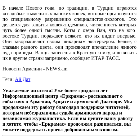
В начале Нового года, по традиции, в Турции играются
«свадьбы» знаменитых ванских кошек, которые организуются
по специальному разрешению специалистов-экологов. Это
делается для защиты кошек-эндемиков, численность которых
чуть более одной тысячи. Коты с озера Ван, что на юго-
востоке Турции, поражают всякого, кто их видит впервые.
Они завораживают своим шикарным экстерьером. Белые, с
глазами разного цвета, они производят впечатление живого
чуда природы. Ванцы занесены в Красную книгу, и вывозить
их в другие страны запрещено, сообщает ИТАР-ТАСС.
Новости Армении - NEWS.am
Теги:
Ай Дат
Уважаемые читатели! Уже более тридцати лет
Информационный центр «Еркрамас» рассказывает о
событиях в Армении, Арцахе и армянской Диаспоре. Мы
продолжаем эту работу благодаря поддержке читателей,
которым небезразличны судьба армянского народа и
независимая журналистика. Если вы цените нашу работу
и хотите, чтобы «Еркрамас» продолжал развиваться, вы
можете поддержать проект добровольным взносом.