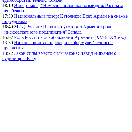
единоборства, теннис, хоккей
18:10
Энвер-паша, "Немесис" и логика возмездия: Расплата
неизбежна
17:30
Национальный позор: Католикос Всех Армян на скамье
подсудимых
16:40
МИД России: Пашинян уготовил Армении роль
"низкозатратного предприятия" Запада
15:07
Роль России в освобождении Армении (XVIII–XX вв.)
13:36
Никол Пашинян переходит к формуле "вечного"
правления
13:22
Закон силы вместо силы закона: Давид Ишханян о
судилище в Баку