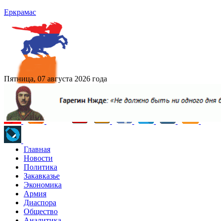
Еркрамас
Пятница, 07 августа 2026 года
Главная
Новости
Политика
Закавказье
Экономика
Армия
Диаспора
Общество
Аналитика