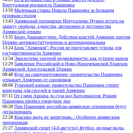
Виртуальная реальность Пашиняна
13:59
Маленькая ставка Никола Пашиняна за большим
игровым столом
13:43
Армянский патриархат Иерусалима: Нужно встать на
защиту свободы, единства, автономии и достоинства
Армянской церкви
13:35
Бюро Дашнакцутюн: Действия властей Армении против
Церкви антиконституционны и антинациональны
13:24
Блок "Армения": Россия не представляет угрозы для
государственности Армении
12:54
Экосистема элитной недвижимости: как устроен рынок
12:29
Заявление Российской и Ново-Нахичеванской Епархии
Армянской Апостольской Церкви
08:48
Курс на самоуничтожение: правительство Пашиняна
отрывает Армению от союзников
08:06
Турецкий капкан: правительство Пашиняна строит
коридоры для соседей в ущерб Армении
07:11
От сдачи Арцаха до суда над Католикосом: Режим
Пашиняна пробил очередное дно
06:28
При Пашиняне российско-армянские отношения будут
деградировать
22:28
Красиво жить не запретишь... Особенно армянским
чиновникам
21:27
Армянский спорт (4-6 августа): футбол, водные виды,