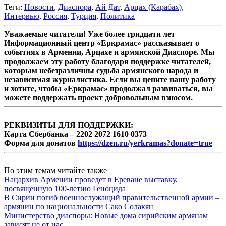
Теги:
Новости
,
Диаспора
,
Ай Дат
,
Арцах (Карабах)
,
Интервью
,
Россия
,
Турция
,
Политика
Уважаемые читатели! Уже более тридцати лет
Информационный центр «Еркрамас» рассказывает о
событиях в Армении, Арцахе и армянской Диаспоре. Мы
продолжаем эту работу благодаря поддержке читателей,
которым небезразличны судьба армянского народа и
независимая журналистика. Если вы цените нашу работу
и хотите, чтобы «Еркрамас» продолжал развиваться, вы
можете поддержать проект добровольным взносом.
РЕКВИЗИТЫ ДЛЯ ПОДДЕРЖКИ:
Карта Сбербанка – 2202 2072 1610 0373
Форма для донатов
https://dzen.ru/yerkramas?donate=true
По этим темам читайте также
Нацархив Армении проведет в Ереване выставку,
посвященную 100-летию Геноцида
В Сирии погиб военнослужащий правительственной армии –
армянин по национальности Сако Солакян
Министерство диаспоры: Новые дома сирийским армянам
зависят не от нас