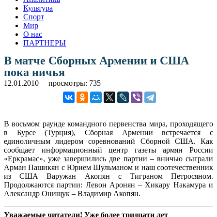
Культура
Спорт
Мир
О нас
ПАРТНЕРЫ
В матче Сборных Армении и США
пока ничья
12.01.2010
просмотры: 735
В восьмом раунде командного первенства мира, проходящего
в Бурсе (Турция), Сборная Армении встречается с
единоличным лидером соревнований Сборной США. Как
сообщает информационный центр газеты армян России
«Еркрамас», уже завершились две партии – вничью сыграли
Арман Пашикян с Юрием Шульманом и наш соотечественник
из США Варужан Акопян с Тиграном Петросяном.
Продолжаются партии: Левон Аронян – Хикару Накамура и
Александр Онищук – Владимир Акопян.
Уважаемые читатели! Уже более тридцати лет