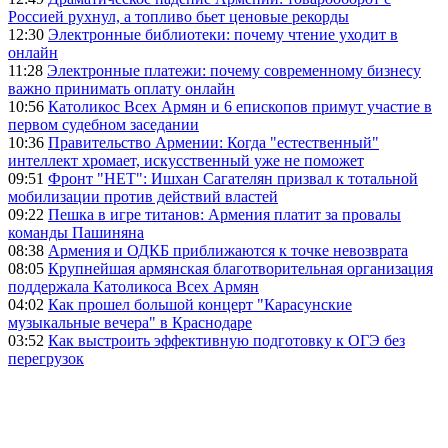
Россией рухнул, а топливо бьет ценовые рекорды
12:30
Электронные библиотеки: почему чтение уходит в
онлайн
11:28
Электронные платежи: почему современному бизнесу
важно принимать оплату онлайн
10:56
Католикос Всех Армян и 6 епископов примут участие в
первом судебном заседании
10:36
Правительство Армении: Когда "естественный"
интеллект хромает, искусственный уже не поможет
09:51
Фронт "НЕТ": Ишхан Сагателян призвал к тотальной
мобилизации против действий властей
09:22
Пешка в игре титанов: Армения платит за провалы
команды Пашиняна
08:38
Армения и ОДКБ приближаются к точке невозврата
08:05
Крупнейшая армянская благотворительная организация
поддержала Католикоса Всех Армян
04:02
Как прошел большой концерт "Карасунские
музыкальные вечера" в Краснодаре
03:52
Как выстроить эффективную подготовку к ОГЭ без
перегрузок