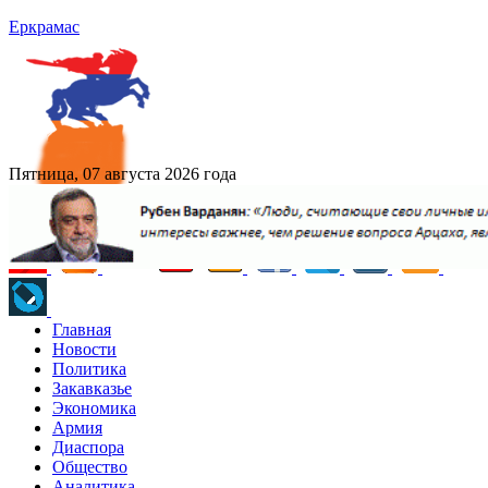
Еркрамас
Пятница, 07 августа 2026 года
Главная
Новости
Политика
Закавказье
Экономика
Армия
Диаспора
Общество
Аналитика