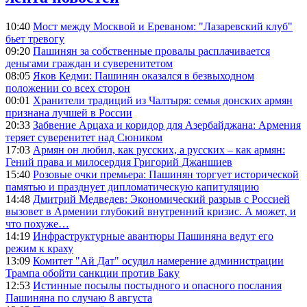
10:40
Мост между Москвой и Ереваном: "Лазаревский клуб"
бьет тревогу
09:20
Пашинян за собственные провалы расплачивается
деньгами граждан и суверенитетом
08:05
Яков Кедми: Пашинян оказался в безвыходном
положении со всех сторон
00:01
Хранители традиций из Чалтыря: семья донских армян
признана лучшей в России
20:33
Забвение Арцаха и коридор для Азербайджана: Армения
теряет суверенитет над Сюником
17:03
Армян он любил, как русских, а русских – как армян:
Гений права и милосердия Григорий Джаншиев
15:40
Розовые очки премьера: Пашинян торгует исторической
памятью и празднует дипломатическую капитуляцию
14:48
Дмитрий Медведев: Экономический разрыв с Россией
вызовет в Армении глубокий внутренний кризис. А может, и
что похуже…
14:19
Инфраструктурные авантюры Пашиняна ведут его
режим к краху
13:09
Комитет "Ай Дат" осудил намерение администрации
Трампа обойти санкции против Баку
12:53
Истинные посылы постыдного и опасного послания
Пашиняна по случаю 8 августа