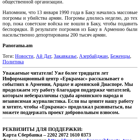
общественной организации.
Напомним, что 13 января 1990 года в Баку начались массовые
погромы и убийства армян. Погромы длились неделю, до тех
пор, пока советские войска не вошли в Баку, чтобы подавить
беспорядки. В результате погромов из Баку в Армению были
насильственно депортированы 200 тысяч армян.
Panorama.am
Теги:
Новости
,
Ай Дат
,
Закавказье
,
Азербайджан
,
Беженцы
,
Политика
Уважаемые читатели! Уже более тридцати лет
Информационный центр «Еркрамас» рассказывает о
событиях в Армении, Арцахе и армянской Диаспоре. Мы
продолжаем эту работу благодаря поддержке читателей,
которым небезразличны судьба армянского народа и
независимая журналистика. Если вы цените нашу работу
и хотите, чтобы «Еркрамас» продолжал развиваться, вы
можете поддержать проект добровольным взносом.
РЕКВИЗИТЫ ДЛЯ ПОДДЕРЖКИ:
Карта Сбербанка – 2202 2072 1610 0373