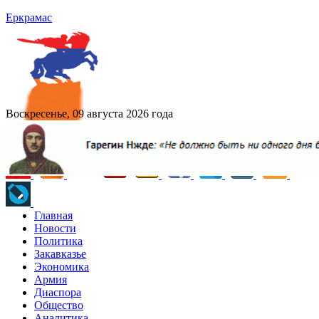
Еркрамас
Воскресенье, 09 августа 2026 года
Главная
Новости
Политика
Закавказье
Экономика
Армия
Диаспора
Общество
Аналитика