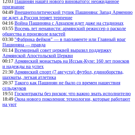
12:03
Пашинян нашёл нового виноватого: неожиданное
признание
04:49
Внешнеполитический тупик Пашиняна: Запад Армению
не ждет, а Россия теряет терпение
04:16
Война Пашиняна с Арцахом идет даже на стадионах
03:55
Восемь лет ненависти: армянский режиссер о расколе
общества и произволе властей
03:30
"Фабрика фейков" — в парламенте или Главный враг
Пашиняна — правда
01:14
Всемирный совет церквей выразил поддержку
Армянской Апостольской Церкви
00:17
Армянский монастырь на Иссык-Куле: 160 лет поисков
и надежды на успех
21:30
Армянский спорт (7 августа): футбол, единоборства,
шахматы, легкая атлетика
20:37
Такого как Пашинян не было со времен нашествия
сельджуков
19:51
Госконтракты без рисков: что важно знать исполнителю
18:49
Окна нового поколения: технологии, которые работают
на уют