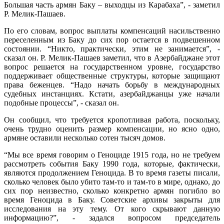
Большая часть армян Баку – выходцы из Карабаха”, - заметил
Р. Мелик-Пашаев.
По его словам, вопрос выплаты компенсаций насильственно
переселенным из Баку до сих пор остается в подвешенном
состоянии. “Никто, практически, этим не занимается”, -
сказал он. Р. Мелик-Пашаев заметил, что в Азербайджане этот
вопрос решается на государственном уровне, государство
поддерживает общественные структуры, которые защищают
права беженцев. “Надо начать борьбу в международных
судебных инстанциях. Кстати, азербайджанцы уже начали
подобные процессы”, - сказал он.
Он сообщил, что требуется кропотливая работа, поскольку,
очень трудно оценить размер компенсации, но ясно одно,
армяне оставили несколько сотен тысяч домов.
“Мы все время говорим о Геноциде 1915 года, но не требуем
рассмотреть события Баку 1990 года, которые, фактически,
являются продолжением Геноцида. В то время газеты писали,
сколько человек было убито там-то и там-то в мире, однако, до
сих пор неизвестно, сколько конкретно армян погибло во
время Геноцида в Баку. Советские архивы закрыты для
исследования на эту тему. От кого скрывают данную
информацию?”, - задался вопросом председатель