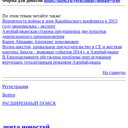
Форма для донатов
https://dzen.ru/yerkramas?donate=true
По этим темам читайте также
Вероятность войны в зоне Карабахского конфликта в 2015
году минимальна - эксперт
Азербайджанская сторона предприняла две попытки
диверсионного проникновения
Карен Абрамян: блицкриг невозможен
Волна арестов, провальное председательство в СЕ и жесткая
критика Запада - знаковые события 2014 г. в Азербайджане
В Европарламенте обсуждена проблема преследования
верующих тоталитарным режимом Азербайджана
На главную
Регистрация
Войти
РАСШИРЕННЫЙ ПОИСК
лента новостей