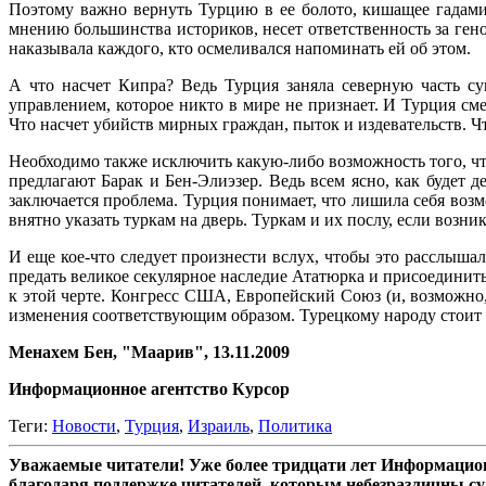
Поэтому важно вернуть Турцию в ее болото, кишащее гадами.
мнению большинства историков, несет ответственность за гено
наказывала каждого, кто осмеливался напоминать ей об этом.
А что насчет Кипра? Ведь Турция заняла северную часть су
управлением, которое никто в мире не признает. И Турция с
Что насчет убийств мирных граждан, пыток и издевательств. Ч
Необходимо также исключить какую-либо возможность того, чт
предлагают Барак и Бен-Элиэзер. Ведь всем ясно, как будет д
заключается проблема. Турция понимает, что лишила себя воз
внятно указать туркам на дверь. Туркам и их послу, если возни
И еще кое-что следует произнести вслух, чтобы это расслыш
предать великое секулярное наследие Ататюрка и присоединить
к этой черте. Конгресс США, Европейский Союз (и, возможно, 
изменения соответствующим образом. Турецкому народу стоит 
Менахем Бен, "Маарив", 13.11.2009
Информационное агентство Курсор
Теги:
Новости
,
Турция
,
Израиль
,
Политика
Уважаемые читатели! Уже более тридцати лет Информацион
благодаря поддержке читателей, которым небезразличны су