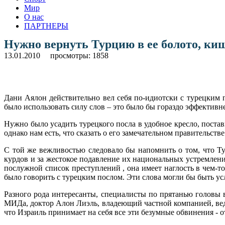
Мир
О нас
ПАРТНЕРЫ
Нужно вернуть Турцию в ее болото, ки
13.01.2010
просмотры: 1858
Дани Аялон действительно вел себя по-идиотски с турецким
было использовать силу слов – это было бы гораздо эффективне
Нужно было усадить турецкого посла в удобное кресло, постав
однако нам есть, что сказать о его замечательном правительств
С той же вежливостью следовало бы напомнить о том, что Ту
курдов и за жестокое подавление их национальных устремлени
послужной список преступлений , она имеет наглость в чем-т
было говорить с турецким послом. Эти слова могли бы быть ус
Разного рода интересанты, специалисты по прятанью головы 
МИДа, доктор Алон Лиэль, владеющий частной компанией, вед
что Израиль принимает на себя все эти безумные обвинения - о