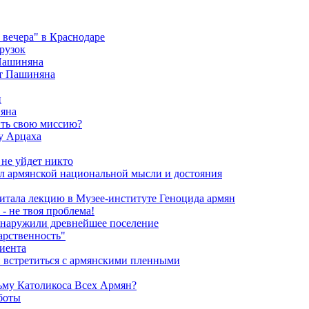
вечера" в Краснодаре
рузок
 Пашиняна
от Пашиняна
и
яна
ить свою миссию?
у Арцаха
 не уйдет никто
л армянской национальной мысли и достояния
итала лекцию в Музее-институте Геноцида армян
- не твоя проблема!
обнаружили древнейшее поселение
арственность"
риента
и встретиться с армянскими пленными
ьму Католикоса Всех Армян?
боты