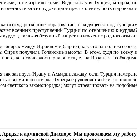
иями, а не израильскими. Ведь та самая Турция, которая, по
етственность за это чудовищное преступление, бойкотировала и
вазигосударственное образование, находящееся под турецким
 насчет военных преступлений Турции по отношению к курдам?
 курдов, включая безумный запрет на изучение родного языка.
еговорах между Израилем и Сирией, как это на полном серьезе
обы Сирия получила Голанские высоты. В этом, судя по всему и
 гнев , всю свою злость она вымещает на Израиле. Необходимо
я так завидует Ирану и Ахмадинеджаду, если Турция намерена
астью всемирной оси зла. Турецкое руководство близко подошло
том светского законопорядка) могут отреагировать на подобные
 Арцахе и армянской Диаспоре. Мы продолжаем эту работу
ы цените нашу работу и хотите, чтобы «Еркрамас»