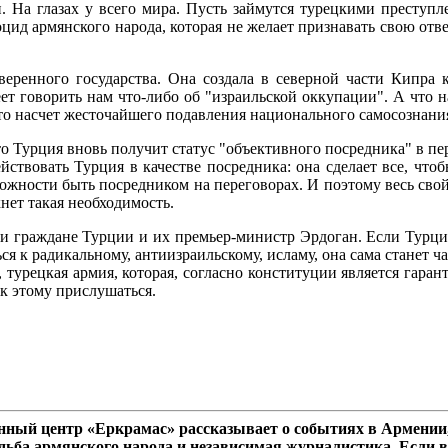
 На глазах у всего мира. Пусть займутся турецкими преступлен
цид армянского народа, которая не желает признавать свою отв
веренного государства. Она создала в северной части Кипра к
меет говорить нам что-либо об "израильской оккупации". А что
то насчет жесточайшего подавления национального самосознания
о Турция вновь получит статус "объективного посредника" в пер
ействовать Турция в качестве посредника: она сделает все, чт
можности быть посредником на переговорах. И поэтому весь свой
кнет такая необходимость.
али граждане Турции и их премьер-министр Эрдоган. Если Турци
ся к радикальному, антиизраильскому, исламу, она сама станет ч
турецкая армия, которая, согласно конституции является гаран
к этому прислушаться.
ный центр «Еркрамас» рассказывает о событиях в Армении,
дьба армянского народа и независимая журналистика. Если в