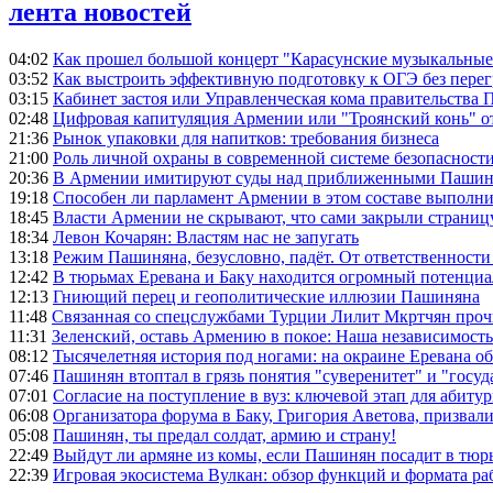
лента новостей
04:02
Как прошел большой концерт "Карасунские музыкальные 
03:52
Как выстроить эффективную подготовку к ОГЭ без перег
03:15
Кабинет застоя или Управленческая кома правительства
02:48
Цифровая капитуляция Армении или "Троянский конь" 
21:36
Рынок упаковки для напитков: требования бизнеса
21:00
Роль личной охраны в современной системе безопасност
20:36
В Армении имитируют суды над приближенными Пашин
19:18
Способен ли парламент Армении в этом составе выполн
18:45
Власти Армении не скрывают, что сами закрыли страниц
18:34
Левон Кочарян: Властям нас не запугать
13:18
Режим Пашиняна, безусловно, падёт. От ответственности
12:42
В тюрьмах Еревана и Баку находится огромный потенциа
12:13
Гниющий перец и геополитические иллюзии Пашиняна
11:48
Связанная со спецслужбами Турции Лилит Мкртчян проч
11:31
Зеленский, оставь Армению в покое: Наша независимость 
08:12
Тысячелетняя история под ногами: на окраине Еревана 
07:46
Пашинян втоптал в грязь понятия "суверенитет" и "госуд
07:01
Согласие на поступление в вуз: ключевой этап для абиту
06:08
Организатора форума в Баку, Григория Аветова, призвал
05:08
Пашинян, ты предал солдат, армию и страну!
22:49
Выйдут ли армяне из комы, если Пашинян посадит в тюр
22:39
Игровая экосистема Вулкан: обзор функций и формата ра