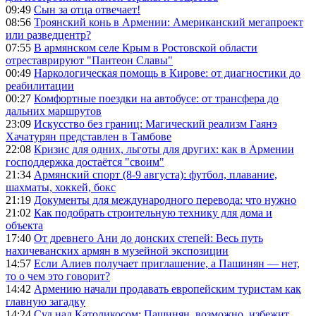
09:49
Сын за отца отвечает!
08:56
Троянский конь в Армении: Американский мегапроект
или разведцентр?
07:55
В армянском селе Крым в Ростовской области
отреставрируют "Пантеон Славы"
00:49
Наркологическая помощь в Кирове: от диагностики до
реабилитации
00:27
Комфортные поездки на автобусе: от трансфера до
дальних маршрутов
23:09
Искусство без границ: Магический реализм Гаянэ
Хачатурян представлен в Тамбове
22:08
Кризис для одних, льготы для других: как в Армении
господдержка достаётся "своим"
21:34
Армянский спорт (8-9 августа): футбол, плавание,
шахматы, хоккей, бокс
21:19
Документы для международного перевода: что нужно
21:02
Как подобрать строительную технику для дома и
объекта
17:40
От древнего Ани до донских степей: Весь путь
нахичеванских армян в музейной экспозиции
14:57
Если Алиев получает приглашение, а Пашинян — нет,
то о чем это говорит?
14:42
Армению начали продавать европейским туристам как
главную загадку
14:24
Суд над Католикосом: Пашинян, возможно, избежит