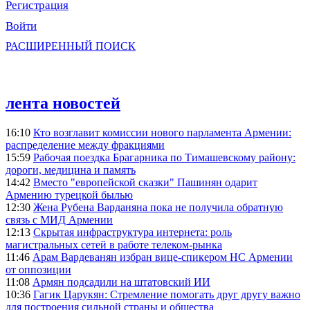
Регистрация
Войти
РАСШИРЕННЫЙ ПОИСК
лента новостей
16:10
Кто возглавит комиссии нового парламента Армении:
распределение между фракциями
15:59
Рабочая поездка Брагарника по Тимашевскому району:
дороги, медицина и память
14:42
Вместо "европейской сказки" Пашинян одарит
Армению турецкой былью
12:30
Жена Рубена Варданяна пока не получила обратную
связь с МИД Армении
12:13
Скрытая инфраструктура интернета: роль
магистральных сетей в работе телеком-рынка
11:46
Арам Вардеванян избран вице-спикером НС Армении
от оппозиции
11:08
Армян подсадили на штатовский ИИ
10:36
Гагик Царукян: Стремление помогать друг другу важно
для построения сильной страны и общества