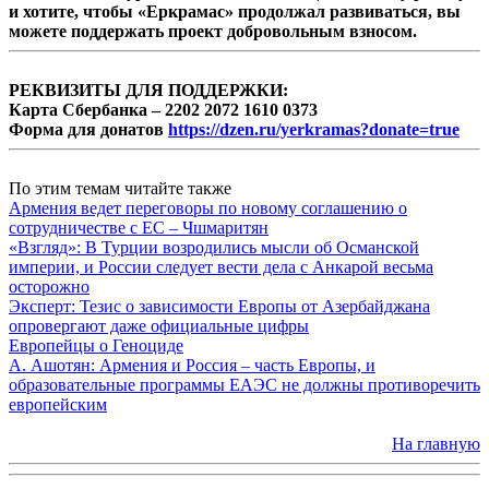
и хотите, чтобы «Еркрамас» продолжал развиваться, вы
можете поддержать проект добровольным взносом.
РЕКВИЗИТЫ ДЛЯ ПОДДЕРЖКИ:
Карта Сбербанка – 2202 2072 1610 0373
Форма для донатов
https://dzen.ru/yerkramas?donate=true
По этим темам читайте также
Армения ведет переговоры по новому соглашению о
сотрудничестве с ЕС – Чшмаритян
«Взгляд»: В Турции возродились мысли об Османской
империи, и России следует вести дела с Анкарой весьма
осторожно
Эксперт: Тезис о зависимости Европы от Азербайджана
опровергают даже официальные цифры
Европейцы о Геноциде
А. Ашотян: Армения и Россия – часть Европы, и
образовательные программы ЕАЭС не должны противоречить
европейским
На главную