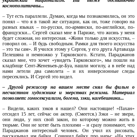
украинский национализм. Вы тоже достаточно
космополитичны...
– Тут есть параллели. Думаю, когда мы познакомились, он это
понял – что я в такой же ситуации, как он, тоже говорю на
разных языках – по-русски, по-армянски, по-английски, по-
французски... Сергей сказал мне в Париже, что жизнь у меня
будет сложная, но интересная. «Живи только для искусства, –
говорил он. – И будь свободным. Рамки для твоего искусства
– это ты сам». Я учился этому у Сергея, у его друга Артавазда
Пелешяна и немножко у Тарковского. Кстати, Параджанов
сказал мне, что хочет «увидеть Тарковского», мы пошли на
кладбище Сент-Женевьев-де-Буа, нашли могилу, а в небе над
нами летели два самолета – и их инверсионные следы
пересеклись. И Сергей это видел.
– Другой режиссер на вашем месте снял бы фильм о
несчастном художнике и зверствах режима. Материал
позволяет: гомосексуализм, богема, зэки, кагебешники...
– Видели, каких зэков я нашел? Они настоящие! «Пахан»
отсидел 15 лет, сейчас он актер. (Смеется.) Зэки – не звери,
они люди, у них свой закон, по которому можно жить в
тюрьме. Они не хотят быть плохими – и сразу понимают, что
Параджанов интересный человек. Он учил их рисовать,
рассказывал им байки. Сочинил байку про нары: «На этих