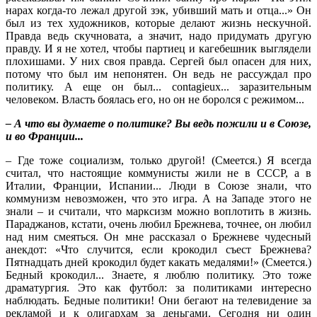
нарах когда-то лежал другой зэк, убивший мать и отца...» Он
был из тех художников, которые делают жизнь нескучной.
Правда ведь скучновата, а значит, надо придумать другую
правду. И я не хотел, чтобы партиец и кагебешник выглядели
плохишами. У них своя правда. Сергей был опасен для них,
потому что был им непонятен. Он ведь не рассуждал про
политику. А еще он был... contagieux... заразительным
человеком. Власть боялась его, но он не боролся с режимом...
– А что вы думаете о политике? Вы ведь пожили и в Союзе,
и во Франции...
– Где тоже социализм, только другой! (Смеется.) Я всегда
считал, что настоящие коммунисты жили не в СССР, а в
Италии, Франции, Испании... Люди в Союзе знали, что
коммунизм невозможен, что это игра. А на Западе этого не
знали – и считали, что марксизм можно воплотить в жизнь.
Параджанов, кстати, очень любил Брежнева, точнее, он любил
над ним смеяться. Он мне рассказал о Брежневе чудесный
анекдот: «Что случится, если крокодил съест Брежнева?
Пятнадцать дней крокодил будет какать медалями!» (Смеется.)
Бедный крокодил... Знаете, я люблю политику. Это тоже
драматургия. Это как футбол: за политиками интересно
наблюдать. Бедные политики! Они бегают на телевидение за
рекламой и к олигархам за деньгами. Сегодня ни один