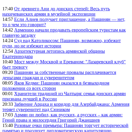
17:40
От древнего Ани до донских степей: Весь путь
нахичеванских армян в музейной экспозиции
14:57
Если Алиев получает приглашение, а Пашинян — нет,
то о чем это говорит?
14:42
Армению начали продавать европейским туристам как
главную загадку
14:24
Суд над Католикосом: Пашинян, возможно, избежит
пули, но не избежит истории
12:54
Архитектурная летопись армянской общины
Екатеринодара
10:40
Мост между Москвой и Ереваном: "Лазаревский клуб"
бьет тревогу
09:20
Пашинян за собственные провалы расплачивается
деньгами граждан и суверенитетом
08:05
Яков Кедми: Пашинян оказался в безвыходном
положении со всех сторон
00:01
Хранители традиций из Чалтыря: семья донских армян
признана лучшей в России
20:33
Забвение Арцаха и коридор для Азербайджана: Армения
теряет суверенитет над Сюником
17:03
Армян он любил, как русских, а русских – как армян:
Гений права и милосердия Григорий Джаншиев
15:40
Розовые очки премьера: Пашинян торгует исторической
памятью и празднует дипломатическую капитуляцию