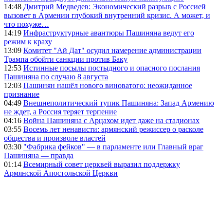
14:48
Дмитрий Медведев: Экономический разрыв с Россией
вызовет в Армении глубокий внутренний кризис. А может, и
что похуже…
14:19
Инфраструктурные авантюры Пашиняна ведут его
режим к краху
13:09
Комитет "Ай Дат" осудил намерение администрации
Трампа обойти санкции против Баку
12:53
Истинные посылы постыдного и опасного послания
Пашиняна по случаю 8 августа
12:03
Пашинян нашёл нового виноватого: неожиданное
признание
04:49
Внешнеполитический тупик Пашиняна: Запад Армению
не ждет, а Россия теряет терпение
04:16
Война Пашиняна с Арцахом идет даже на стадионах
03:55
Восемь лет ненависти: армянский режиссер о расколе
общества и произволе властей
03:30
"Фабрика фейков" — в парламенте или Главный враг
Пашиняна — правда
01:14
Всемирный совет церквей выразил поддержку
Армянской Апостольской Церкви