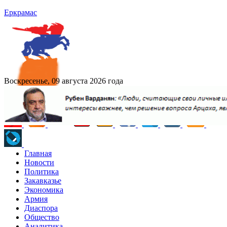
Еркрамас
Воскресенье, 09 августа 2026 года
Главная
Новости
Политика
Закавказье
Экономика
Армия
Диаспора
Общество
Аналитика