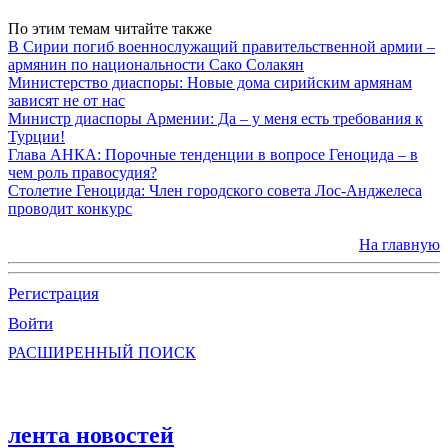
По этим темам читайте также
В Сирии погиб военнослужащий правительственной армии –
армянин по национальности Сако Солакян
Министерство диаспоры: Новые дома сирийским армянам
зависят не от нас
Министр диаспоры Армении: Да – у меня есть требования к
Турции!
Глава АНКА: Порочные тенденции в вопросе Геноцида – в
чем роль правосудия?
Столетие Геноцида: Член городского совета Лос-Анджелеса
проводит конкурс
На главную
Регистрация
Войти
РАСШИРЕННЫЙ ПОИСК
лента новостей