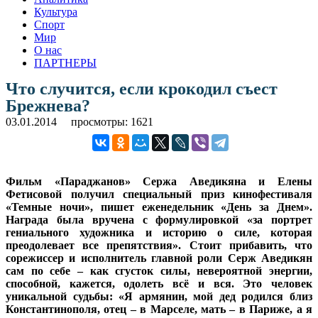
Культура
Спорт
Мир
О нас
ПАРТНЕРЫ
Что случится, если крокодил съест
Брежнева?
03.01.2014
просмотры: 1621
Фильм «Параджанов» Сержа Аведикяна и Елены
Фетисовой получил специальный приз кинофестиваля
«Темные ночи», пишет еженедельник «День за Днем».
Награда была вручена с формулировкой «за портрет
гениального художника и историю о силе, которая
преодолевает все препятствия». Стоит прибавить, что
сорежиссер и исполнитель главной роли Серж Аведикян
сам по себе – как сгусток силы, невероятной энергии,
способной, кажется, одолеть всё и вся. Это человек
уникальной судьбы: «Я армянин, мой дед родился близ
Константинополя, отец – в Марселе, мать – в Париже, а я