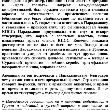
своеобразный режиссер, снявший «Тени забытых предков»
и «Цвет граната», лауреат международных
кинофестивалей, был осужден советским судом главным
образом за мужеложство с применением насилия
(обвинение это было сфабриковано по крайней мере в
части «насилия»). В тюрьме зэки отнеслись к Параджанову
с уважением – пронесся слух, что он изнасиловал члена
КПСС; Параджанов приумножил этот слух и вскоре
утверждал, что, борясь с советской властью, лично
изнасиловал триста членов КПСС. Конечно, никаким
диссидентом он не был и быть не мог. Выйдя из-за
решетки, Параджанов в забвении и нищете жил в Тбилиси,
практически умирал от диабета, но тут друзья вновь
пригласили его снимать фильмы. Результат – «Легенда о
Сурамской крепости» и «Ашик-кериб», триумфальное
возвращение в кино, мировая слава...
Аведикян не раз встречался с Параджановым, благодаря
чему и смог снять о нем прекрасный фильм. Серж отлично
говорит по-русски, пусть с армянским акцентом, и время
от времени вставляет в речь французские слова. И все
время жестикулирует – хоть еще один фильм снимай.
– Параджанов говорил, что он – армянин, родившийся в
Грузии и сидевший в русской тюрьме в том числе за