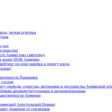
аты, легкая атлетика
жуков
а уют
остранство
сех Армян взял самоотвод
ий захват НОК Армении
 рейтинг по цене ошибки и порогу входа
"хопан"
 реальность Пашиняна
 столом
иту свободы, единства, автономии и достоинства Армянской це
Церкви антиконституционны и антинациональны
ударственности Армении
Армянской Апостольской Церкви
ывает Армению от союзников