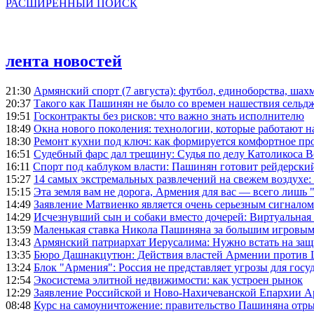
РАСШИРЕННЫЙ ПОИСК
лента новостей
21:30
Армянский спорт (7 августа): футбол, единоборства, шахм
20:37
Такого как Пашинян не было со времен нашествия сельд
19:51
Госконтракты без рисков: что важно знать исполнителю
18:49
Окна нового поколения: технологии, которые работают н
18:30
Ремонт кухни под ключ: как формируется комфортное пр
16:51
Судебный фарс дал трещину: Судья по делу Католикоса В
16:11
Спорт под каблуком власти: Пашинян готовит рейдерск
15:27
14 самых экстремальных развлечений на свежем воздухе:
15:15
Эта земля вам не дорога, Армения для вас — всего лишь 
14:49
Заявление Матвиенко является очень серьезным сигналом
14:29
Исчезнувший сын и собаки вместо дочерей: Виртуальная
13:59
Маленькая ставка Никола Пашиняна за большим игровым
13:43
Армянский патриархат Иерусалима: Нужно встать на защ
13:35
Бюро Дашнакцутюн: Действия властей Армении против 
13:24
Блок "Армения": Россия не представляет угрозы для гос
12:54
Экосистема элитной недвижимости: как устроен рынок
12:29
Заявление Российской и Ново-Нахичеванской Епархии 
08:48
Курс на самоуничтожение: правительство Пашиняна отр