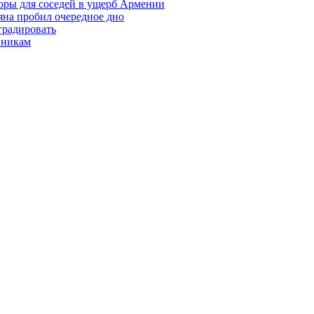
оры для соседей в ущерб Армении
яна пробил очередное дно
градировать
вникам