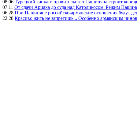
08:06
Турецкий капкан: правительство Пашиняна строит корид
07:11
От сдачи Арцаха до суда над Католикосом: Режим Пашин
06:28
При Пашиняне российско-армянские отношения будут де
22:28
Красиво жить не запретишь... Особенно армянским чино