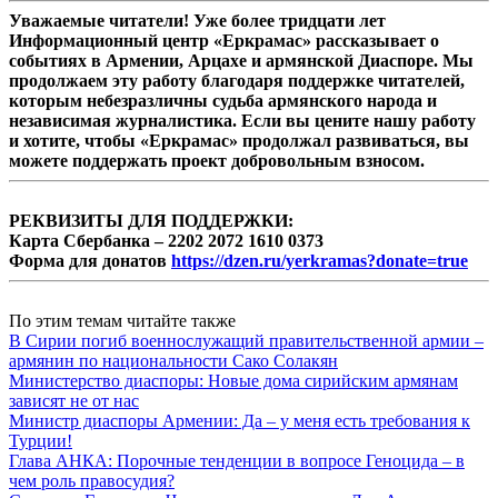
Уважаемые читатели! Уже более тридцати лет
Информационный центр «Еркрамас» рассказывает о
событиях в Армении, Арцахе и армянской Диаспоре. Мы
продолжаем эту работу благодаря поддержке читателей,
которым небезразличны судьба армянского народа и
независимая журналистика. Если вы цените нашу работу
и хотите, чтобы «Еркрамас» продолжал развиваться, вы
можете поддержать проект добровольным взносом.
РЕКВИЗИТЫ ДЛЯ ПОДДЕРЖКИ:
Карта Сбербанка – 2202 2072 1610 0373
Форма для донатов
https://dzen.ru/yerkramas?donate=true
По этим темам читайте также
В Сирии погиб военнослужащий правительственной армии –
армянин по национальности Сако Солакян
Министерство диаспоры: Новые дома сирийским армянам
зависят не от нас
Министр диаспоры Армении: Да – у меня есть требования к
Турции!
Глава АНКА: Порочные тенденции в вопросе Геноцида – в
чем роль правосудия?