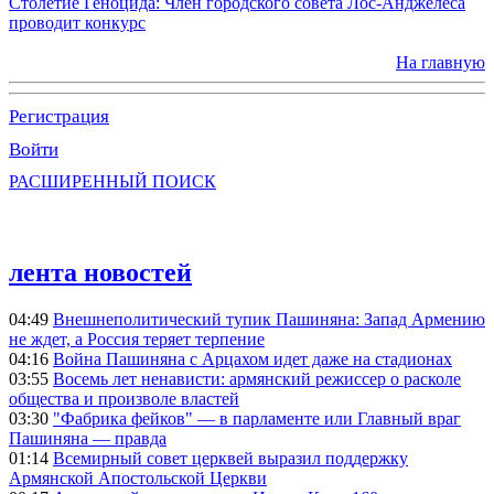
Столетие Геноцида: Член городского совета Лос-Анджелеса
проводит конкурс
На главную
Регистрация
Войти
РАСШИРЕННЫЙ ПОИСК
лента новостей
04:49
Внешнеполитический тупик Пашиняна: Запад Армению
не ждет, а Россия теряет терпение
04:16
Война Пашиняна с Арцахом идет даже на стадионах
03:55
Восемь лет ненависти: армянский режиссер о расколе
общества и произволе властей
03:30
"Фабрика фейков" — в парламенте или Главный враг
Пашиняна — правда
01:14
Всемирный совет церквей выразил поддержку
Армянской Апостольской Церкви