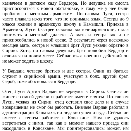
казначеем в детском саду Бердзора. Но девушка не смогла
приспособиться к новой обстановке, к тому же у нее были
проблемы с местным армянским. По словам Луси, сестра
часто плакала из-за того, что не понимала язык. Сестры до 9
класса ходили в армянскую школу в Камышли. Приехав в
Армению, Луси быстрее освоила восточноармянский, стала
понимать и местный диалект. А мать и сестра так и не
приспособились к новой среде. В результате через несколько
месяцев мать, сестра и младший брат Луси уехали обратно в
Сирию. Хотя, по словам девушки, брат полюбил Бердзор и
освоился на новом месте. Сейчас из-за военных действий он
не может ходить в школу.
У Вардана четверо братьев и две сестры. Один из братьев
служит в сирийской армии, участвует в боях, другой брат,
Сероб, тоже обосновался в Бердзоре.
Отец Луси Артин Вардан не вернулся в Сирию. Сейчас он
живет с семьей дочери и работает вместе с зятем. По словам
Луси, уезжая из Сирии, отец оставил свое дело и в случае
возвращения не смог бы работать. Вначале Вардан работал в
администрации Кашатаха, но недавно ушел оттуда. Сейчас он
вместе с тестем работает в Ковсакане. Нам не удалось
встретиться с ними, так как в момент нашего приезда они
находились в Ковсакане. Мы поинтересовались: может, им