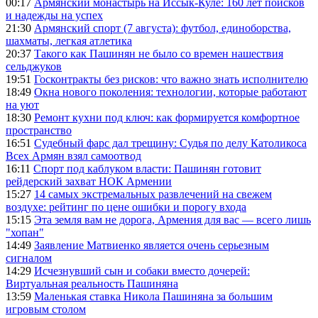
00:17
Армянский монастырь на Иссык-Куле: 160 лет поисков
и надежды на успех
21:30
Армянский спорт (7 августа): футбол, единоборства,
шахматы, легкая атлетика
20:37
Такого как Пашинян не было со времен нашествия
сельджуков
19:51
Госконтракты без рисков: что важно знать исполнителю
18:49
Окна нового поколения: технологии, которые работают
на уют
18:30
Ремонт кухни под ключ: как формируется комфортное
пространство
16:51
Судебный фарс дал трещину: Судья по делу Католикоса
Всех Армян взял самоотвод
16:11
Спорт под каблуком власти: Пашинян готовит
рейдерский захват НОК Армении
15:27
14 самых экстремальных развлечений на свежем
воздухе: рейтинг по цене ошибки и порогу входа
15:15
Эта земля вам не дорога, Армения для вас — всего лишь
"хопан"
14:49
Заявление Матвиенко является очень серьезным
сигналом
14:29
Исчезнувший сын и собаки вместо дочерей:
Виртуальная реальность Пашиняна
13:59
Маленькая ставка Никола Пашиняна за большим
игровым столом