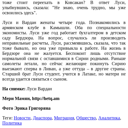
тоже стоит переехать в Ковсакан? В ответ Луси,
улыбнувшись, сказала: "Не знаю, очень трудно, мы уже
освоились здесь".
Луси и Вардан женаты четыре года. Познакомились в
армянском клубе в Камышли. Оба по специальности
экономисты. Луси уже год работает бухгалтером в детском
саду Бердзора. На вопрос, случалось ли производить
неправильные расчеты, Луси, рассмеявшись, сказала, что так
тоже бывало, но она уже привыкла к работе. На жизнь в
Бердзоре она не жалуется. Беспокоит лишь отсутствие
нормальной связи с оставшимися в Сирии родными. Раньше
самолеты летали, но сейчас желающие покинуть Сирию
выезжают сперва в Ливан, а уже оттуда – в другие страны.
Старший брат Луси студент, учится в Латаке, но матери не
всегда удается связаться с сыном.
На снимке:
Луси Вардан
Мери Мамян, http://hetq.am
Фото Эрика Григоряна
Теги:
Новости
,
Диаспора
,
Миграция
,
Общество
,
Аналитика
,
Политика