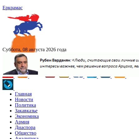
Еркрамас
Суббота, 08 августа 2026 года
Главная
Новости
Политика
Закавказье
Экономика
Армия
Диаспора
Общество
Аналитика