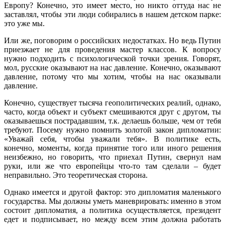
Европу? Конечно, это имеет место, но никто оттуда нас не
заставлял, чтобы эти люди собирались в нашем детском парке:
это уже мы.
Или же, поговорим о российских недостатках. Но ведь Путин
приезжает не для проведения мастер классов. К вопросу
нужно подходить с психологической точки зрения. Говорят,
мол, русские оказывают на нас давление. Конечно, оказывают
давление, потому что мы хотим, чтобы на нас оказывали
давление.
Конечно, существует тысяча геополитических реалий, однако,
часто, когда объект и субъект смешиваются друг с другом, ты
оказываешься пострадавшим, т.к. делаешь больше, чем от тебя
требуют. Посему нужно помнить золотой закон дипломатии:
«Уважай себя, чтобы уважали тебя». В политике есть,
конечно, моменты, когда принятие того или иного решения
неизбежно, но говорить, что приехал Путин, свернул нам
руки, или же что европейцы что-то там сделали – будет
неправильно. Это теоретическая сторона.
Однако имеется и другой фактор: это дипломатия маленького
государства. Мы должны уметь маневрировать: именно в этом
состоит дипломатия, а политика осуществляется, президент
едет и подписывает, но между всем этим должна работать