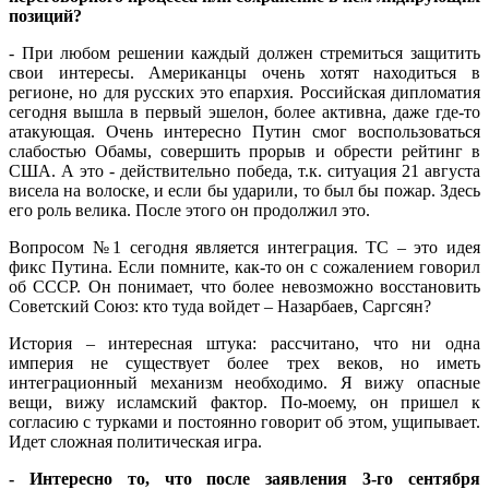
позиций?
- При любом решении каждый должен стремиться защитить
свои интересы. Американцы очень хотят находиться в
регионе, но для русских это епархия. Российская дипломатия
сегодня вышла в первый эшелон, более активна, даже где-то
атакующая. Очень интересно Путин смог воспользоваться
слабостью Обамы, совершить прорыв и обрести рейтинг в
США. А это - действительно победа, т.к. ситуация 21 августа
висела на волоске, и если бы ударили, то был бы пожар. Здесь
его роль велика. После этого он продолжил это.
Вопросом №1 сегодня является интеграция. ТС – это идея
фикс Путина. Если помните, как-то он с сожалением говорил
об СССР. Он понимает, что более невозможно восстановить
Советский Союз: кто туда войдет – Назарбаев, Саргсян?
История – интересная штука: рассчитано, что ни одна
империя не существует более трех веков, но иметь
интеграционный механизм необходимо. Я вижу опасные
вещи, вижу исламский фактор. По-моему, он пришел к
согласию с турками и постоянно говорит об этом, ущипывает.
Идет сложная политическая игра.
- Интересно то, что после заявления 3-го сентября