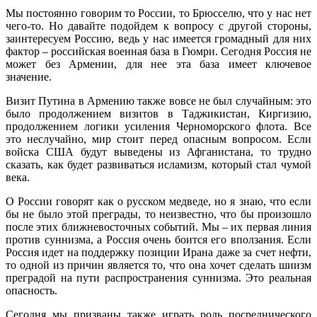
Мы постоянно говорим то России, то Брюсселю, что у нас нет
чего-то. Но давайте подойдем к вопросу с другой стороны,
заинтересуем Россию, ведь у нас имеется громадный для них
фактор – российская военная база в Гюмри. Сегодня Россия не
может без Армении, для нее эта база имеет ключевое
значение.
Визит Путина в Армению также вовсе не был случайным: это
было продолжением визитов в Таджикистан, Киргизию,
продолжением логики усиления Черноморского флота. Все
это неслучайно, мир стоит перед опасным вопросом. Если
войска США будут выведены из Афганистана, то трудно
сказать, как будет развиваться исламизм, который стал чумой
века.
О России говорят как о русском медведе, но я знаю, что если
бы не было этой преграды, то неизвестно, что бы произошло
после этих ближневосточных событий. Мы – их первая линия
против суннизма, а Россия очень боится его вползания. Если
Россия идет на поддержку позиции Ирана даже за счет нефти,
то одной из причин является то, что она хочет сделать шиизм
преградой на пути распространения суннизма. Это реальная
опасность.
Сегодня мы призваны также играть роль посреднического