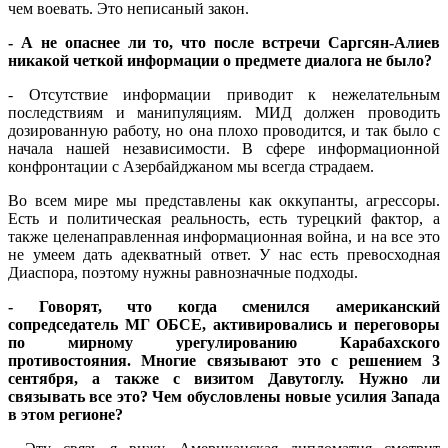
чем воевать. Это неписаный закон.
- А не опаснее ли то, что после встречи Саргсян-Алиев
никакой четкой информации о предмете диалога не было?
- Отсутствие информации приводит к нежелательным
последствиям и манипуляциям. МИД должен проводить
дозированную работу, но она плохо проводится, и так было с
начала нашей независимости. В сфере информационной
конфронтации с Азербайджаном мы всегда страдаем.
Во всем мире мы представлены как оккупанты, агрессоры.
Есть и политическая реальность, есть турецкий фактор, а
также целенаправленная информационная война, и на все это
не умеем дать адекватный ответ. У нас есть превосходная
Диаспора, поэтому нужны равнозначные подходы.
- Говорят, что когда сменился американский
сопредседатель МГ ОБСЕ, активировались и переговоры
по мирному урегулированию Карабахского
противостояния. Многие связывают это с решением 3
сентября, а также с визитом Давутоглу. Нужно ли
связывать все это? Чем обусловлены новые усилия Запада
в этом регионе?