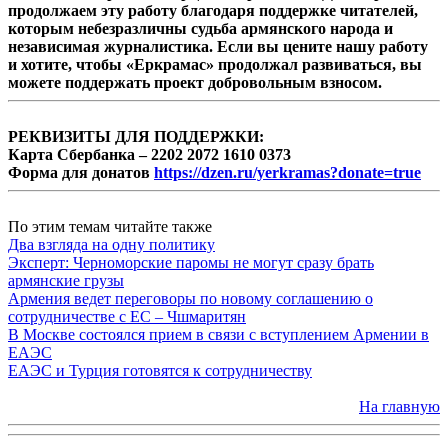
продолжаем эту работу благодаря поддержке читателей,
которым небезразличны судьба армянского народа и
независимая журналистика. Если вы цените нашу работу
и хотите, чтобы «Еркрамас» продолжал развиваться, вы
можете поддержать проект добровольным взносом.
РЕКВИЗИТЫ ДЛЯ ПОДДЕРЖКИ:
Карта Сбербанка – 2202 2072 1610 0373
Форма для донатов
https://dzen.ru/yerkramas?donate=true
По этим темам читайте также
Два взгляда на одну политику
Эксперт: Черноморские паромы не могут сразу брать
армянские грузы
Армения ведет переговоры по новому соглашению о
сотрудничестве с ЕС – Чшмаритян
В Москве состоялся прием в связи с вступлением Армении в
ЕАЭС
ЕАЭС и Турция готовятся к сотрудничеству
На главную