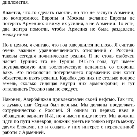
дипломатия.
Кажется, что-то сделать смогли, но это не заслуга Армении,
но компромисса Европы и Москвы, желание Европы не
потерять Армению: я вижу их усилия, а не Армении. То есть,
два центра помогли, чтобы Армения не была раздавлена
между ними.
Но в целом, я считаю, что год завершился неплохо. Я считаю
очень важным уравновешенность отношений с Россией:
таковы сегодня политические реалии. Я не столь озабочен
насчет Турции: это не Турция 1915-го года, тут имеем
неуправляемую или зоологическую ненависть со стороны
Баку. Это психология потерпевшего поражение: они хотят
обязательно взять реванш. Карабах для них не столько вопрос
земель, сколько сидящая внутри них армянофобия, и тут
отталкивать Россию нам не следует.
Наконец, Азербайджан привлекателен своей нефтью. Так что,
я думаю, шаг Сержа был верным. Мы должны продолжать
сотрудничество с Россией. Я одним из первых ввел в
обращение вариант И-И, но я имел в виду не это. Мы должны
идти по пути маневров, должны уметь не только играть между
двумя блоками, но и создать у них интерес с перспективой
работы с Арменией.