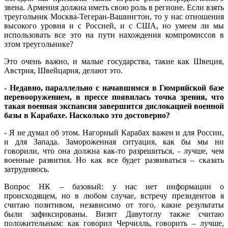
звена. Армения должна иметь свою роль в регионе. Если взять
треугольник Москва-Тегеран-Вашингтон, то у нас отношения
высокого уровня и с Россией, и с США, но умеем ли мы
использовать все это на пути нахождения компромиссов в
этом треугольнике?
Это очень важно, и малые государства, такие как Швеция,
Австрия, Швейцария, делают это.
- Недавно, параллельно с начавшимся в Гюмрийской базе
перевооружением, в прессе появилась точка зрения, что
такая военная экспансия завершится дислокацией военной
базы в Карабахе. Насколько это достоверно?
- Я не думал об этом. Нагорный Карабах важен и для России,
и для Запада. Замороженная ситуация, как бы мы ни
говорили, что она должна как-то разрешиться, - лучше, чем
военные развития. Но как все будет развиваться – сказать
затрудняюсь.
Вопрос НК – базовый: у нас нет информации о
происходящем, но в любом случае, встречу президентов я
считаю позитивом, независимо от того, какие результаты
были зафиксированы. Визит Давутоглу также считаю
положительным: как говорил Черчилль, говорить – лучше,