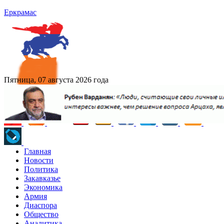
Еркрамас
Пятница, 07 августа 2026 года
Главная
Новости
Политика
Закавказье
Экономика
Армия
Диаспора
Общество
Аналитика