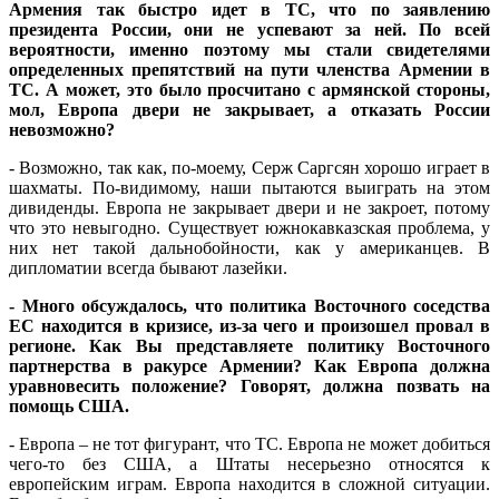
Армения так быстро идет в ТС, что по заявлению
президента России, они не успевают за ней. По всей
вероятности, именно поэтому мы стали свидетелями
определенных препятствий на пути членства Армении в
ТС. А может, это было просчитано с армянской стороны,
мол, Европа двери не закрывает, а отказать России
невозможно?
- Возможно, так как, по-моему, Серж Саргсян хорошо играет в
шахматы. По-видимому, наши пытаются выиграть на этом
дивиденды. Европа не закрывает двери и не закроет, потому
что это невыгодно. Существует южнокавказская проблема, у
них нет такой дальнобойности, как у американцев. В
дипломатии всегда бывают лазейки.
- Много обсуждалось, что политика Восточного соседства
ЕС находится в кризисе, из-за чего и произошел провал в
регионе. Как Вы представляете политику Восточного
партнерства в ракурсе Армении? Как Европа должна
уравновесить положение? Говорят, должна позвать на
помощь США.
- Европа – не тот фигурант, что ТС. Европа не может добиться
чего-то без США, а Штаты несерьезно относятся к
европейским играм. Европа находится в сложной ситуации.