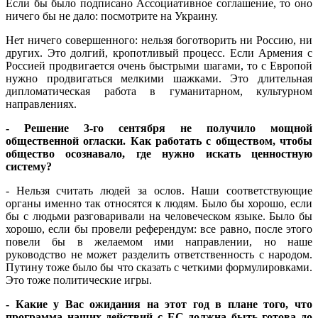
Если бы было подписано Ассоциативное соглашение, то оно
ничего бы не дало: посмотрите на Украину.
Нет ничего совершенного: нельзя боготворить ни Россию, ни
других. Это долгий, кропотливый процесс. Если Армения с
Россией продвигается очень быстрыми шагами, то с Европой
нужно продвигаться мелкими шажками. Это длительная
дипломатическая работа в гуманитарном, культурном
направлениях.
- Решение 3-го сентября не получило мощной
общественной огласки. Как работать с обществом, чтобы
общество осознавало, где нужно искать ценностную
систему?
- Нельзя считать людей за ослов. Наши соответствующие
органы именно так относятся к людям. Было бы хорошо, если
бы с людьми разговаривали на человеческом языке. Было бы
хорошо, если бы провели референдум: все равно, после этого
повели бы в желаемом ими направлении, но наше
руководство не может разделить ответственность с народом.
Путину тоже было бы что сказать с четкими формулировками.
Это тоже политические игры.
- Какие у Вас ожидания на этот год в плане того, что
программа наших действий с ЕС должна быть готова до