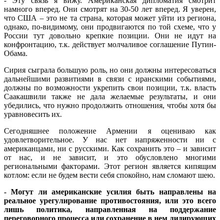
- Эту связь я вижу. Американская дипломатия смотрит
намного вперед. Они смотрят на 30-50 лет вперед. Я уверен,
что США – это не та страна, которая может уйти из региона,
однако, по-видимому, они продвигаются по той схеме, что у
России тут довольно крепкие позиции. Они не идут на
конфронтацию, т.к. действует молчаливое соглашение Путин-
Обама.
Сирия сыграла большую роль, но они должны интересоваться
дальнейшими развитиями в связи с иранскими событиями,
должны по возможности укрепить свои позиции, т.к. власть
Саакашвили также не дала желаемые результаты, и они
убедились, что нужно продолжить отношения, чтобы хотя бы
уравновесить их.
Сегодняшнее положение Армении я оцениваю как
удовлетворительное. У нас нет напряженности ни с
американцами, ни с русскими. Как сохранить это – и зависит
от нас, и не зависит, и это обусловлено многими
региональными факторами. Этот регион является кипящим
котлом: если не будем вести себя спокойно, нам сломают шею.
- Могут ли американские усилия быть направлены на
реальное урегулирование противостояния, или это всего
лишь политика, направленная на поддержание
переговорного процесса или сохранение в нем лидирующих