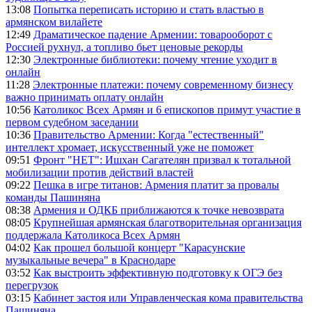
13:08
Попытка переписать историю и стать властью в
армянском вилайете
12:49
Драматическое падение Армении: товарооборот с
Россией рухнул, а топливо бьет ценовые рекорды
12:30
Электронные библиотеки: почему чтение уходит в
онлайн
11:28
Электронные платежи: почему современному бизнесу
важно принимать оплату онлайн
10:56
Католикос Всех Армян и 6 епископов примут участие в
первом судебном заседании
10:36
Правительство Армении: Когда "естественный"
интеллект хромает, искусственный уже не поможет
09:51
Фронт "НЕТ": Ишхан Сагателян призвал к тотальной
мобилизации против действий властей
09:22
Пешка в игре титанов: Армения платит за провалы
команды Пашиняна
08:38
Армения и ОДКБ приближаются к точке невозврата
08:05
Крупнейшая армянская благотворительная организация
поддержала Католикоса Всех Армян
04:02
Как прошел большой концерт "Карасунские
музыкальные вечера" в Краснодаре
03:52
Как выстроить эффективную подготовку к ОГЭ без
перегрузок
03:15
Кабинет застоя или Управленческая кома правительства
Пашиняна