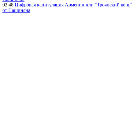
02:48
Цифровая капитуляция Армении или "Троянский конь"
от Пашиняна