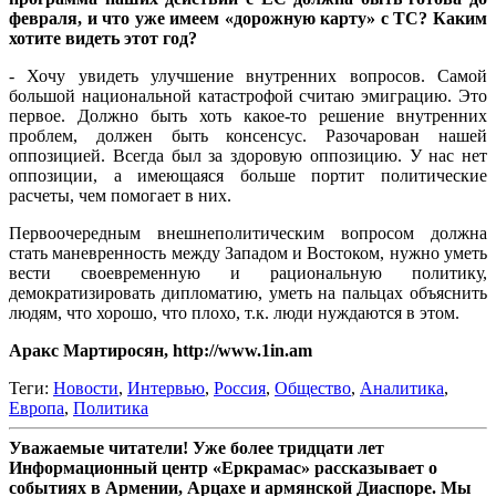
февраля, и что уже имеем «дорожную карту» с ТС? Каким
хотите видеть этот год?
- Хочу увидеть улучшение внутренних вопросов. Самой
большой национальной катастрофой считаю эмиграцию. Это
первое. Должно быть хоть какое-то решение внутренних
проблем, должен быть консенсус. Разочарован нашей
оппозицией. Всегда был за здоровую оппозицию. У нас нет
оппозиции, а имеющаяся больше портит политические
расчеты, чем помогает в них.
Первоочередным внешнеполитическим вопросом должна
стать маневренность между Западом и Востоком, нужно уметь
вести своевременную и рациональную политику,
демократизировать дипломатию, уметь на пальцах объяснить
людям, что хорошо, что плохо, т.к. люди нуждаются в этом.
Аракс Мартиросян, http://www.1in.am
Теги:
Новости
,
Интервью
,
Россия
,
Общество
,
Аналитика
,
Европа
,
Политика
Уважаемые читатели! Уже более тридцати лет
Информационный центр «Еркрамас» рассказывает о
событиях в Армении, Арцахе и армянской Диаспоре. Мы