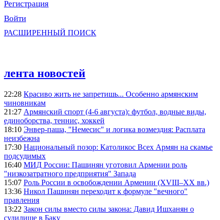
Регистрация
Войти
РАСШИРЕННЫЙ ПОИСК
лента новостей
22:28
Красиво жить не запретишь... Особенно армянским
чиновникам
21:27
Армянский спорт (4-6 августа): футбол, водные виды,
единоборства, теннис, хоккей
18:10
Энвер-паша, "Немесис" и логика возмездия: Расплата
неизбежна
17:30
Национальный позор: Католикос Всех Армян на скамье
подсудимых
16:40
МИД России: Пашинян уготовил Армении роль
"низкозатратного предприятия" Запада
15:07
Роль России в освобождении Армении (XVIII–XX вв.)
13:36
Никол Пашинян переходит к формуле "вечного"
правления
13:22
Закон силы вместо силы закона: Давид Ишханян о
судилище в Баку