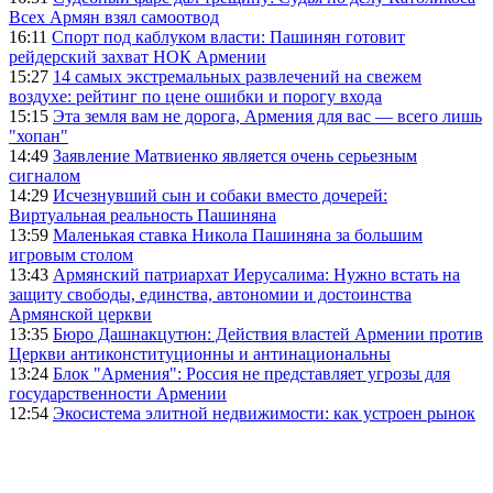
Всех Армян взял самоотвод
16:11
Спорт под каблуком власти: Пашинян готовит
рейдерский захват НОК Армении
15:27
14 самых экстремальных развлечений на свежем
воздухе: рейтинг по цене ошибки и порогу входа
15:15
Эта земля вам не дорога, Армения для вас — всего лишь
"хопан"
14:49
Заявление Матвиенко является очень серьезным
сигналом
14:29
Исчезнувший сын и собаки вместо дочерей:
Виртуальная реальность Пашиняна
13:59
Маленькая ставка Никола Пашиняна за большим
игровым столом
13:43
Армянский патриархат Иерусалима: Нужно встать на
защиту свободы, единства, автономии и достоинства
Армянской церкви
13:35
Бюро Дашнакцутюн: Действия властей Армении против
Церкви антиконституционны и антинациональны
13:24
Блок "Армения": Россия не представляет угрозы для
государственности Армении
12:54
Экосистема элитной недвижимости: как устроен рынок