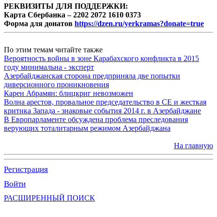
РЕКВИЗИТЫ ДЛЯ ПОДДЕРЖКИ:
Карта Сбербанка – 2202 2072 1610 0373
Форма для донатов
https://dzen.ru/yerkramas?donate=true
По этим темам читайте также
Вероятность войны в зоне Карабахского конфликта в 2015
году минимальна - эксперт
Азербайджанская сторона предприняла две попытки
диверсионного проникновения
Карен Абрамян: блицкриг невозможен
Волна арестов, провальное председательство в СЕ и жесткая
критика Запада - знаковые события 2014 г. в Азербайджане
В Европарламенте обсуждена проблема преследования
верующих тоталитарным режимом Азербайджана
На главную
Регистрация
Войти
РАСШИРЕННЫЙ ПОИСК