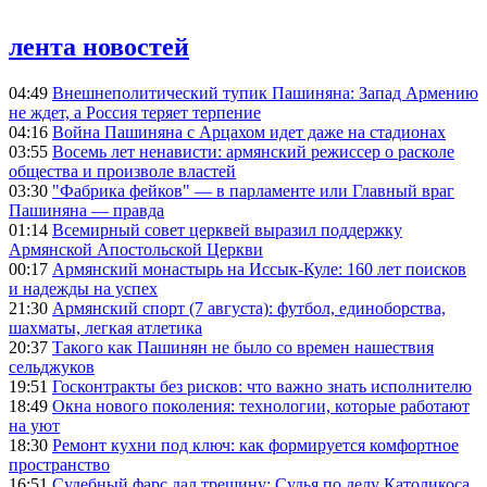
лента новостей
04:49
Внешнеполитический тупик Пашиняна: Запад Армению
не ждет, а Россия теряет терпение
04:16
Война Пашиняна с Арцахом идет даже на стадионах
03:55
Восемь лет ненависти: армянский режиссер о расколе
общества и произволе властей
03:30
"Фабрика фейков" — в парламенте или Главный враг
Пашиняна — правда
01:14
Всемирный совет церквей выразил поддержку
Армянской Апостольской Церкви
00:17
Армянский монастырь на Иссык-Куле: 160 лет поисков
и надежды на успех
21:30
Армянский спорт (7 августа): футбол, единоборства,
шахматы, легкая атлетика
20:37
Такого как Пашинян не было со времен нашествия
сельджуков
19:51
Госконтракты без рисков: что важно знать исполнителю
18:49
Окна нового поколения: технологии, которые работают
на уют
18:30
Ремонт кухни под ключ: как формируется комфортное
пространство
16:51
Судебный фарс дал трещину: Судья по делу Католикоса