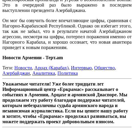
Это в очередной раз было выражено в последнем
выступлении президента Азербайджана.
Он мог бы озвучить более впечатляющие цифры, сравнивая с
Нагорно-Карабахской Республикой. Однако он избегает этого,
так как не забыл, что в результате начатой Азербайджаном
агрессии, несмотря на цифры, потерпел поражения именно от
Нагорного Карабаха, и хорошо осознает, что новая авантюра
приведет к новым поражениям.
Новости Армении - Терт.am
Теги:
Новости
,
Арцах (Карабах)
,
Интервью
,
Общество
,
Азербайджан
,
Аналитика
,
Политика
Уважаемые читатели! Уже более тридцати лет
Информационный центр «Еркрамас» рассказывает о
событиях в Армении, Арцахе и армянской Диаспоре. Мы
продолжаем эту работу благодаря поддержке читателей,
которым небезразличны судьба армянского народа и
независимая журналистика. Если вы цените нашу работу
и хотите, чтобы «Еркрамас» продолжал развиваться, вы
можете поддержать проект добровольным взносом.