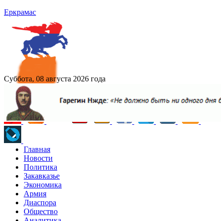
Еркрамас
Суббота, 08 августа 2026 года
Главная
Новости
Политика
Закавказье
Экономика
Армия
Диаспора
Общество
Аналитика