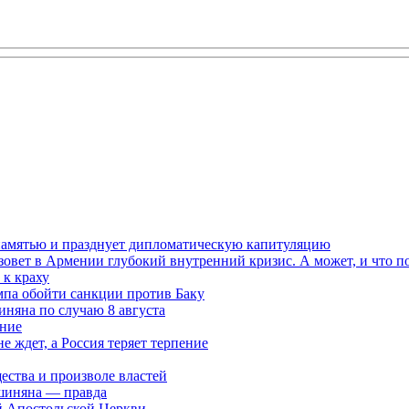
 памятью и празднует дипломатическую капитуляцию
овет в Армении глубокий внутренний кризис. А может, и что 
к краху
мпа обойти санкции против Баку
няна по случаю 8 августа
ание
ждет, а Россия теряет терпение
ества и произволе властей
шиняна — правда
й Апостольской Церкви