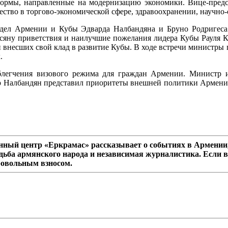
ормы, направленные на модернизацию экономики. Вице-предс
тво в торгово-экономической сфере, здравоохранении, научно-о
ел Армении и Кубы Эдварда Налбандяна и Бруно Родригеса П
яну приветствия и наилучшие пожелания лидера Кубы Рауля Ка
 внесших свой клад в развитие Кубы. В ходе встречи министры 
.
блегчения визового режима для граждан Армении. Министр 
тр Налбандян представил приоритеты внешней политики Армени
ный центр «Еркрамас» рассказывает о событиях в Армении,
дьба армянского народа и независимая журналистика. Если в
ровольным взносом.