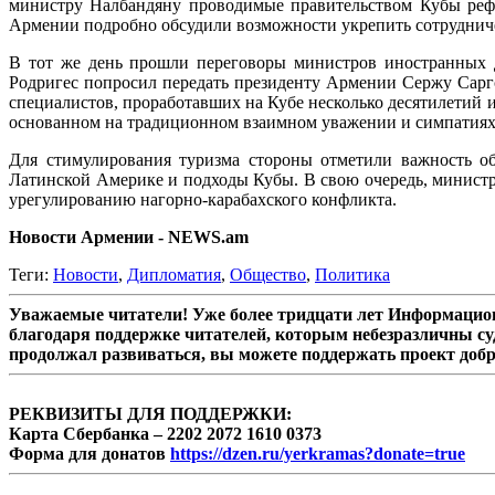
министру Налбандяну проводимые правительством Кубы реф
Армении подробно обсудили возможности укрепить сотрудничес
В тот же день прошли переговоры министров иностранных д
Родригес попросил передать президенту Армении Сержу Саргс
специалистов, проработавших на Кубе несколько десятилетий и
основанном на традиционном взаимном уважении и симпатиях
Для стимулирования туризма стороны отметили важность о
Латинской Америке и подходы Кубы. В свою очередь, минис
урегулированию нагорно-карабахского конфликта.
Новости Армении - NEWS.am
Теги:
Новости
,
Дипломатия
,
Общество
,
Политика
Уважаемые читатели! Уже более тридцати лет Информацион
благодаря поддержке читателей, которым небезразличны су
продолжал развиваться, вы можете поддержать проект доб
РЕКВИЗИТЫ ДЛЯ ПОДДЕРЖКИ:
Карта Сбербанка – 2202 2072 1610 0373
Форма для донатов
https://dzen.ru/yerkramas?donate=true