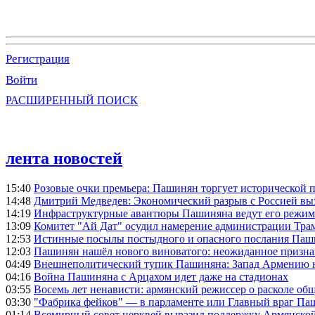
Регистрация
Войти
РАСШИРЕННЫЙ ПОИСК
лента новостей
15:40
Розовые очки премьера: Пашинян торгует исторической
14:48
Дмитрий Медведев: Экономический разрыв с Россией выз
14:19
Инфраструктурные авантюры Пашиняна ведут его режим 
13:09
Комитет "Ай Дат" осудил намерение администрации Тра
12:53
Истинные посылы постыдного и опасного послания Паши
12:03
Пашинян нашёл нового виноватого: неожиданное призн
04:49
Внешнеполитический тупик Пашиняна: Запад Армению не 
04:16
Война Пашиняна с Арцахом идет даже на стадионах
03:55
Восемь лет ненависти: армянский режиссер о расколе общ
03:30
"Фабрика фейков" — в парламенте или Главный враг Па
01:14
Всемирный совет церквей выразил поддержку Армянско