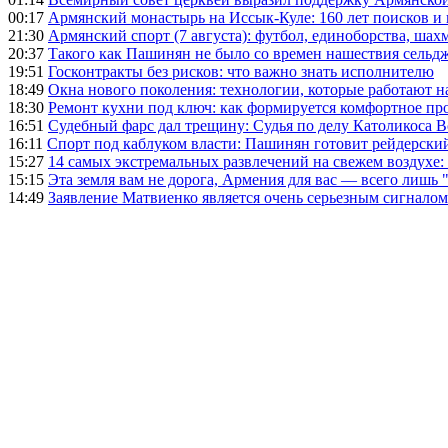
00:17
Армянский монастырь на Иссык-Куле: 160 лет поисков и
21:30
Армянский спорт (7 августа): футбол, единоборства, шахм
20:37
Такого как Пашинян не было со времен нашествия сельд
19:51
Госконтракты без рисков: что важно знать исполнителю
18:49
Окна нового поколения: технологии, которые работают н
18:30
Ремонт кухни под ключ: как формируется комфортное пр
16:51
Судебный фарс дал трещину: Судья по делу Католикоса В
16:11
Спорт под каблуком власти: Пашинян готовит рейдерск
15:27
14 самых экстремальных развлечений на свежем воздухе:
15:15
Эта земля вам не дорога, Армения для вас — всего лишь 
14:49
Заявление Матвиенко является очень серьезным сигналом