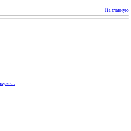
На главную
похуже…