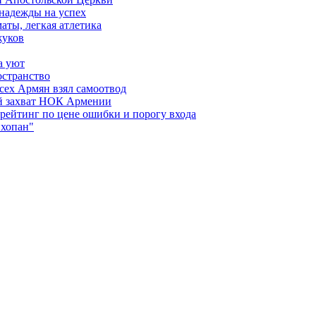
 надежды на успех
аты, легкая атлетика
жуков
а уют
остранство
сех Армян взял самоотвод
ий захват НОК Армении
 рейтинг по цене ошибки и порогу входа
"хопан"