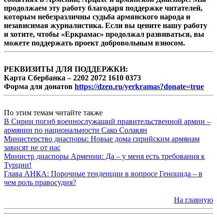
продолжаем эту работу благодаря поддержке читателей,
которым небезразличны судьба армянского народа и
независимая журналистика. Если вы цените нашу работу
и хотите, чтобы «Еркрамас» продолжал развиваться, вы
можете поддержать проект добровольным взносом.
РЕКВИЗИТЫ ДЛЯ ПОДДЕРЖКИ:
Карта Сбербанка – 2202 2072 1610 0373
Форма для донатов
https://dzen.ru/yerkramas?donate=true
По этим темам читайте также
В Сирии погиб военнослужащий правительственной армии –
армянин по национальности Сако Солакян
Министерство диаспоры: Новые дома сирийским армянам
зависят не от нас
Министр диаспоры Армении: Да – у меня есть требования к
Турции!
Глава АНКА: Порочные тенденции в вопросе Геноцида – в
чем роль правосудия?
На главную