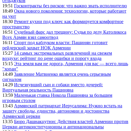
сельджуков
19:51
Госконтракты без рисков: что важно знать исполнителю
18:49
Окна нового поколения: технологии, которые работают
на уют
18:30
Ремонт кухни под ключ: как формируется комфортное
пространство
16:51
Судебный фарс дал трещину: Судья по делу Католикоса
Всех Армян взял самоотвод
16:11
Спорт под каблуком власти: Пашинян готовит
рейдерский захват НОК Армении
15:27
14 самых экстремальных развлечений на свежем
воздухе: рейтинг по цене ошибки и порогу входа
15:15
Эта земля вам не дорога, Армения для вас — всего лишь
"хопан"
14:49
Заявление Матвиенко является очень серьезным
сигналом
14:29
Исчезнувший сын и собаки вместо дочерей:
Виртуальная реальность Пашиняна
13:59
Маленькая ставка Никола Пашиняна за большим
игровым столом
13:43
Армянский патриархат Иерусалима: Нужно встать на
защиту свободы, единства, автономии и достоинства
Армянской церкви
13:35
Бюро Дашнакцутюн: Действия властей Армении против
Церкви антиконституционны и антинациональны