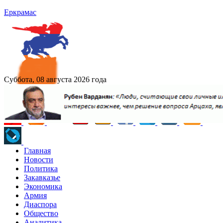
Еркрамас
Суббота, 08 августа 2026 года
Главная
Новости
Политика
Закавказье
Экономика
Армия
Диаспора
Общество
Аналитика