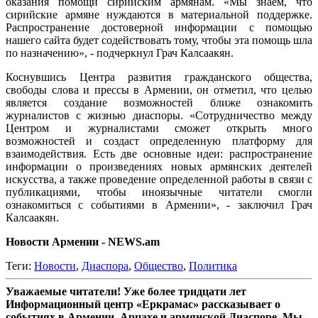
оказания помощи сирийским армянам. «Мы знаем, что
сирийские армяне нуждаются в материальной поддержке.
Распространение достоверной информации с помощью
нашего сайта будет содействовать тому, чтобы эта помощь шла
по назначению», - подчеркнул Грач Калсаакян.
Коснувшись Центра развития гражданского общества,
свободы слова и прессы в Армении, он отметил, что целью
является создание возможностей ближе ознакомить
журналистов с жизнью диаспоры. «Сотрудничество между
Центром и журналистами сможет открыть много
возможностей и создаст определенную платформу для
взаимодействия. Есть две основные идеи: распространение
информации о произведениях новых армянских деятелей
искусства, а также проведение определенной работы в связи с
публикациями, чтобы иноязычные читатели смогли
ознакомиться с событиями в Армении», - заключил Грач
Калсаакян.
Новости Армении - NEWS.am
Теги:
Новости
,
Диаспора
,
Общество
,
Политика
Уважаемые читатели! Уже более тридцати лет
Информационный центр «Еркрамас» рассказывает о
событиях в Армении, Арцахе и армянской Диаспоре. Мы