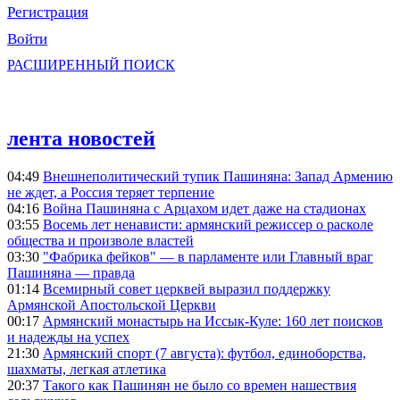
Регистрация
Войти
РАСШИРЕННЫЙ ПОИСК
лента новостей
04:49
Внешнеполитический тупик Пашиняна: Запад Армению
не ждет, а Россия теряет терпение
04:16
Война Пашиняна с Арцахом идет даже на стадионах
03:55
Восемь лет ненависти: армянский режиссер о расколе
общества и произволе властей
03:30
"Фабрика фейков" — в парламенте или Главный враг
Пашиняна — правда
01:14
Всемирный совет церквей выразил поддержку
Армянской Апостольской Церкви
00:17
Армянский монастырь на Иссык-Куле: 160 лет поисков
и надежды на успех
21:30
Армянский спорт (7 августа): футбол, единоборства,
шахматы, легкая атлетика
20:37
Такого как Пашинян не было со времен нашествия