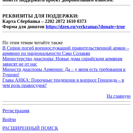
РЕКВИЗИТЫ ДЛЯ ПОДДЕРЖКИ:
Карта Сбербанка – 2202 2072 1610 0373
Форма для донатов
https://dzen.ru/yerkramas?donate=true
По этим темам читайте также
В Сирии погиб военнослужащий правительственной армии –
армянин по национальности Сако Солакян
Министерство диаспоры: Новые дома сирийским армянам
зависят не от нас
Министр диаспоры Армении: Да – у меня есть требования к
Турции!
Глава АНКА: Порочные тенденции в вопросе Геноцида – в
чем роль правосудия?
На главную
Регистрация
Войти
РАСШИРЕННЫЙ ПОИСК