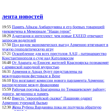
лента новостей
19:55
Память Айказа Амбарцумяна и его боевых товарищей
увековечена в Мемориале "Наши герои"
18:29
Адаптация и интеллект: чем новые EXEED отвечают
запросам водителей
17:50
Под видом экономических выгод Армению втягивают в
чужую геополитическую игру
17:21
Оскорбление для всех престолов ААЦ - патриаршество
Константинополя о суде над Католикосом
16:48
От Арарата до Енисея: жителей Красноярска познакомят
с армянской народной мудростью
16:31
Армения и Арцах будут представлены на
международном фестивале в Вене
16:10
Кто возглавит комиссии нового парламента Армении:
распределение между фракциями
15:59
Рабочая поездка Брагарника по Тимашевскому району:
дороги, медицина и память
14:42
Вместо "европейской сказки" Пашинян одарит
Армению турецкой былью
12:30
Жена Рубена Варданяна пока не получила обратную