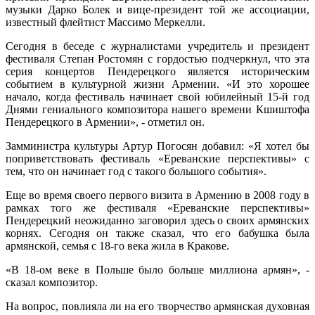
музыки Дарко Болек и вице-президент той же ассоциации,
известный флейтист Массимо Меркелли.
Сегодня в беседе с журналистами учредитель и президент
фестиваля Степан Ростомян с гордостью подчеркнул, что эта
серия концертов Пендерецкого является историческим
событием в культурной жизни Армении. «И это хорошее
начало, когда фестиваль начинает свой юбилейный 15-й год
Днями гениального композитора нашего времени Кшиштофа
Пендерецкого в Армении», - отметил он.
Замминистра культуры Артур Погосян добавил: «Я хотел бы
поприветствовать фестиваль «Ереванские перспективы» с
тем, что он начинает год с такого большого события».
Еще во время своего первого визита в Армению в 2008 году в
рамках того же фестиваля «Ереванские перспективы»
Пендерецкий неожиданно заговорил здесь о своих армянских
корнях. Сегодня он также сказал, что его бабушка была
армянской, семья с 18-го века жила в Кракове.
«В 18-ом веке в Польше было больше миллиона армян», -
сказал композитор.
На вопрос, повлияла ли на его творчество армянская духовная