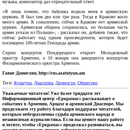
музыка, композитор дал отрицательный ответ.
«Я лишь помню, что бабушка водила меня в армянскую
церковь. Я был там два или три раза. Тогда в Кракове жило
много армян. К сожалению, сейчас в Кракове нет армянской
церкви. Армянская община сохранилась, но большая часть
армян уехала из Польши», - рассказал он, добавив также, что
сейчас работает над одним произведением, которое будет
посвящено 100-летию Геноцида армян.
Серию концертов Пендерецкого откроет Молодежный
оркестр Армении, а 16 января она завершится концертом
Филармонического оркестра Армении.
Гаяне Даниелян, http://rus.azatutyun.am
Теги:
Культура
,
Диаспора
,
Личности
,
Общество
Уважаемые читатели! Уже более тридцати лет
Информационный центр «Еркрамас» рассказывает о
событиях в Армении, Арцахе и армянской Диаспоре. Мы
продолжаем эту работу благодаря поддержке читателей,
которым небезразличны судьба армянского народа и
независимая журналистика. Если вы цените нашу работу
и хотите, чтобы «Еркрамас» продолжал развиваться, вы
можете поддержать проект добровольным взносом.