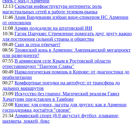
связь с МИД Армении
12:13
Скрытая инфраструктура интернета: роль
магистральных сетей в работе телеком-рынка
11:46
Арам Вардеванян избран вице-спикером НС Армении
от оппозиции
11:08
Армян подсадили на штатовский ИИ
10:36
Гагик Царукян: Стремление помогать друг другу важно
для построения сильной страны и общества
09:49
Сын за отца отвечает!
08:56
Троянский конь в Армении: Американский мегапроект
или разведцентр?
07:55
В армянском селе Крым в Ростовской области
отреставрируют "Пантеон Славы"
00:49
Наркологическая помощь в Кирове: от диагностики до
реабилитации
00:27
Комфортные поездки на автобусе: от трансфера до
дальних маршрутов
23:09
Искусство без границ: Магический реализм Гаянэ
Хачатурян представлен в Тамбове
22:08
Кризис для одних, льготы для других: как в Армении
господдержка достаётся "своим"
21:34
Армянский спорт (8-9 августа): футбол, плавание,
шахматы, хоккей, бокс