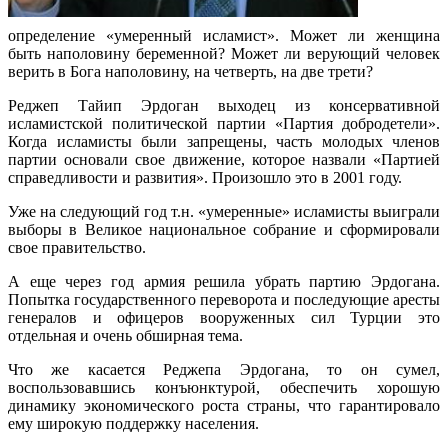
определение «умеренный исламист». Может ли женщина
быть наполовину беременной? Может ли верующий человек
верить в Бога наполовину, на четверть, на две трети?
Реджеп Тайип Эрдоган выходец из консервативной
исламистской политической партии «Партия добродетели».
Когда исламисты были запрещены, часть молодых членов
партии основали свое движение, которое назвали «Партией
справедливости и развития». Произошло это в 2001 году.
Уже на следующий год т.н. «умеренные» исламисты выиграли
выборы в Великое национальное собрание и сформировали
свое правительство.
А еще через год армия решила убрать партию Эрдогана.
Попытка государственного переворота и последующие аресты
генералов и офицеров вооруженных сил Турции это
отдельная и очень обширная тема.
Что же касается Реджепа Эрдогана, то он сумел,
воспользовавшись конъюнктурой, обеспечить хорошую
динамику экономического роста страны, что гарантировало
ему широкую поддержку населения.