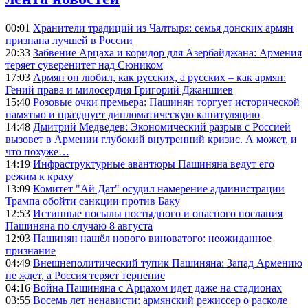
00:01
Хранители традиций из Чалтыря: семья донских армян
признана лучшей в России
20:33
Забвение Арцаха и коридор для Азербайджана: Армения
теряет суверенитет над Сюником
17:03
Армян он любил, как русских, а русских – как армян:
Гений права и милосердия Григорий Джаншиев
15:40
Розовые очки премьера: Пашинян торгует исторической
памятью и празднует дипломатическую капитуляцию
14:48
Дмитрий Медведев: Экономический разрыв с Россией
вызовет в Армении глубокий внутренний кризис. А может, и
что похуже…
14:19
Инфраструктурные авантюры Пашиняна ведут его
режим к краху
13:09
Комитет "Ай Дат" осудил намерение администрации
Трампа обойти санкции против Баку
12:53
Истинные посылы постыдного и опасного послания
Пашиняна по случаю 8 августа
12:03
Пашинян нашёл нового виноватого: неожиданное
признание
04:49
Внешнеполитический тупик Пашиняна: Запад Армению
не ждет, а Россия теряет терпение
04:16
Война Пашиняна с Арцахом идет даже на стадионах
03:55
Восемь лет ненависти: армянский режиссер о расколе