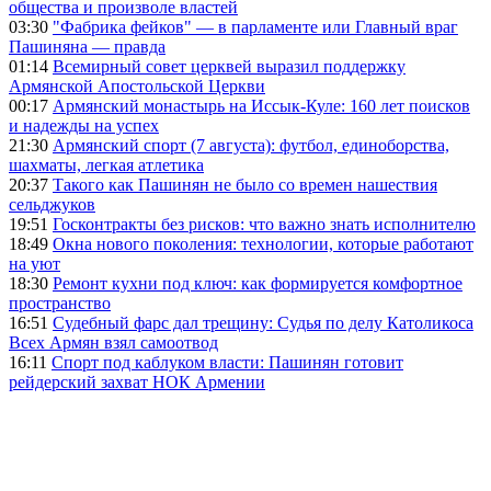
общества и произволе властей
03:30
"Фабрика фейков" — в парламенте или Главный враг
Пашиняна — правда
01:14
Всемирный совет церквей выразил поддержку
Армянской Апостольской Церкви
00:17
Армянский монастырь на Иссык-Куле: 160 лет поисков
и надежды на успех
21:30
Армянский спорт (7 августа): футбол, единоборства,
шахматы, легкая атлетика
20:37
Такого как Пашинян не было со времен нашествия
сельджуков
19:51
Госконтракты без рисков: что важно знать исполнителю
18:49
Окна нового поколения: технологии, которые работают
на уют
18:30
Ремонт кухни под ключ: как формируется комфортное
пространство
16:51
Судебный фарс дал трещину: Судья по делу Католикоса
Всех Армян взял самоотвод
16:11
Спорт под каблуком власти: Пашинян готовит
рейдерский захват НОК Армении