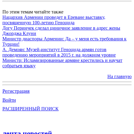
По этим темам читайте также
Нацархив Армении проведет в Ереване выставку,
посвященную 100-летию Геноцида
Догу Перинчек сделал циничное заявление в адрес жены
Джорджа Клуни
Министр диаспоры Армении: Да – у меня есть требования к
Турции!
А. Демоян: Музей-институт Геноцида армян готов
проведению мероприятий в 2015 г. на должном уровне
Министр: Исламизированные армяне крестились и научат
собратьев языку
На главную
Регистрация
Войти
РАСШИРЕННЫЙ ПОИСК
лента новостей