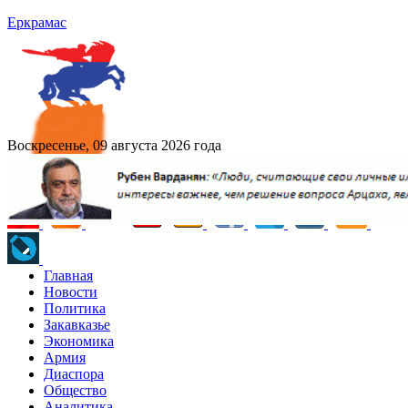
Еркрамас
Воскресенье, 09 августа 2026 года
Главная
Новости
Политика
Закавказье
Экономика
Армия
Диаспора
Общество
Аналитика