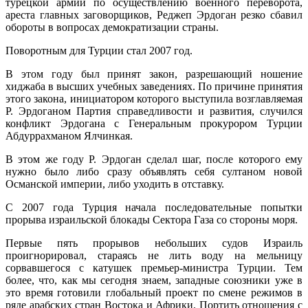
турецкой армии по осуществлению военного переворота,
ареста главных заговорщиков, Реджеп Эрдоган резко сбавил
обороты в вопросах демократизации страны.
Поворотным для Турции стал 2007 год.
В этом году был принят закон, разрешающий ношение
хиджаба в высших учебных заведениях. По причине принятия
этого закона, инициатором которого выступила возглавляемая
Р. Эрдоганом Партия справедливости и развития, случился
конфликт Эрдогана с Генеральным прокурором Турции
Абдуррахманом Ялчинкая.
В этом же году Р. Эрдоган сделал шаг, после которого ему
нужно было либо сразу объявлять себя султаном новой
Османской империи, либо уходить в отставку.
С 2007 года Турция начала последовательные попытки
прорыва израильской блокады Сектора Газа со стороны моря.
Первые пять прорывов небольших судов Израиль
проигнорировал, стараясь не лить воду на мельницу
сорвавшегося с катушек премьер-министра Турции. Тем
более, что, как мы сегодня знаем, западные союзники уже в
это время готовили глобальный проект по смене режимов в
ряде арабских стран Востока и Африки. Портить отношения с