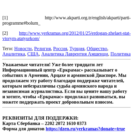
.
[1] http://www.akparti.org.tr/english/akparti/parti-
programme#bolum_
[2]
http://www.yerkramas.org/2012/01/25/erdogan-zhelaet-stat-
vtorym-atatyurkom/
Теги:
Новости
,
Религия
,
Россия
,
Турция
,
Общество
,
Аналитика
,
США
,
Аналитика Лаврентия Амшенци
,
Политика
Уважаемые читатели! Уже более тридцати лет
Информационный центр «Еркрамас» рассказывает о
событиях в Армении, Арцахе и армянской Диаспоре. Мы
продолжаем эту работу благодаря поддержке читателей,
которым небезразличны судьба армянского народа и
независимая журналистика. Если вы цените нашу работу
и хотите, чтобы «Еркрамас» продолжал развиваться, вы
можете поддержать проект добровольным взносом.
РЕКВИЗИТЫ ДЛЯ ПОДДЕРЖКИ:
Карта Сбербанка – 2202 2072 1610 0373
Форма для донатов
https://dzen.ru/yerkramas?donate=true