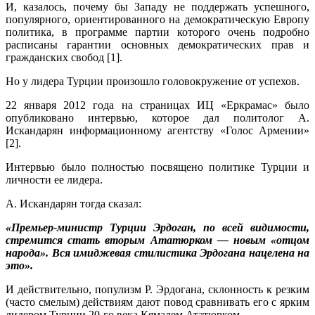
И, казалось, почему бы Западу не поддержать успешного,
популярного, ориентированного на демократическую Европу
политика, в программе партии которого очень подробно
расписаны гарантии основных демократических прав и
гражданских свобод [1].
Но у лидера Турции произошло головокружение от успехов.
22 января 2012 года на страницах ИЦ «Еркрамас» было
опубликовано интервью, которое дал политолог А.
Искандарян информационному агентству «Голос Армении»
[2].
Интервью было полностью посвящено политике Турции и
личности ее лидера.
А. Искандарян тогда сказал:
«Премьер-министр Турции Эрдоган, по всей видимости,
стремится стать вторым Ататюрком — новым «отцом
народа». Вся имиджевая стилистика Эрдогана нацелена на
это».
И действительно, популизм Р. Эрдогана, склонность к резким
(часто смелым) действиям дают повод сравнивать его с ярким
лидером Турции 20-го века Кямалем Ататюрком.