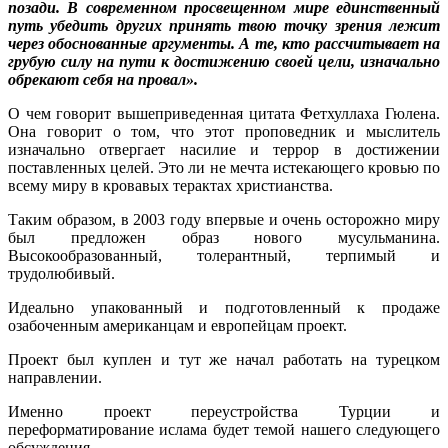
позади. В современном просвещенном мире единственный
путь убедить других принять твою точку зрения лежит
через обоснованные аргументы. А те, кто рассчитывает на
грубую силу на пути к достижению своей цели, изначально
обрекают себя на провал».
О чем говорит вышеприведенная цитата Фетхуллаха Гюлена.
Она говорит о том, что этот проповедник и мыслитель
изначально отвергает насилие и террор в достижении
поставленных целей. Это ли не мечта истекающего кровью по
всему миру в кровавых терактах христианства.
Таким образом, в 2003 году впервые и очень осторожно миру
был предложен образ нового мусульманина.
Высокообразованный, толерантный, терпимый и
трудолюбивый.
Идеально упакованный и подготовленный к продаже
озабоченным американцам и европейцам проект.
Проект был куплен и тут же начал работать на турецком
направлении.
Именно проект переустройства Турции и
переформатирование ислама будет темой нашего следующего
обсуждения.