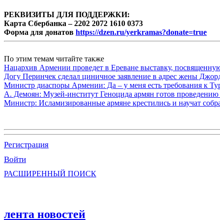
РЕКВИЗИТЫ ДЛЯ ПОДДЕРЖКИ:
Карта Сбербанка – 2202 2072 1610 0373
Форма для донатов
https://dzen.ru/yerkramas?donate=true
По этим темам читайте также
Нацархив Армении проведет в Ереване выставку, посвященну
Догу Перинчек сделал циничное заявление в адрес жены Джо
Министр диаспоры Армении: Да – у меня есть требования к Ту
А. Демоян: Музей-институт Геноцида армян готов проведению 
Министр: Исламизированные армяне крестились и научат собр
Регистрация
Войти
РАСШИРЕННЫЙ ПОИСК
лента новостей