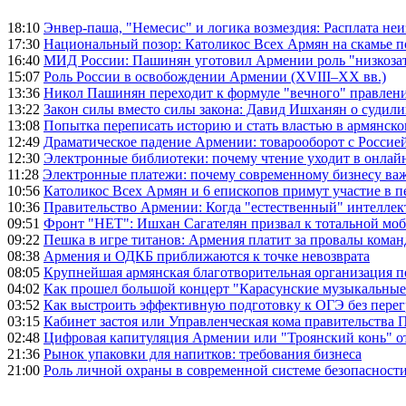
18:10
Энвер-паша, "Немесис" и логика возмездия: Расплата не
17:30
Национальный позор: Католикос Всех Армян на скамье 
16:40
МИД России: Пашинян уготовил Армении роль "низкозат
15:07
Роль России в освобождении Армении (XVIII–XX вв.)
13:36
Никол Пашинян переходит к формуле "вечного" правлен
13:22
Закон силы вместо силы закона: Давид Ишханян о судили
13:08
Попытка переписать историю и стать властью в армянско
12:49
Драматическое падение Армении: товарооборот с Россией
12:30
Электронные библиотеки: почему чтение уходит в онлай
11:28
Электронные платежи: почему современному бизнесу ва
10:56
Католикос Всех Армян и 6 епископов примут участие в п
10:36
Правительство Армении: Когда "естественный" интеллек
09:51
Фронт "НЕТ": Ишхан Сагателян призвал к тотальной моб
09:22
Пешка в игре титанов: Армения платит за провалы ком
08:38
Армения и ОДКБ приближаются к точке невозврата
08:05
Крупнейшая армянская благотворительная организация 
04:02
Как прошел большой концерт "Карасунские музыкальные 
03:52
Как выстроить эффективную подготовку к ОГЭ без перег
03:15
Кабинет застоя или Управленческая кома правительства
02:48
Цифровая капитуляция Армении или "Троянский конь" 
21:36
Рынок упаковки для напитков: требования бизнеса
21:00
Роль личной охраны в современной системе безопасност