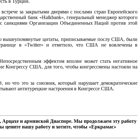
сть в Турции.
 встрече за закрытыми дверями с послами стран Европейского
ударственный банк «Halkbank», генеральный менеджер которого
и с санкциями Организации Объединенных Наций против этой
 что вышеупомянутые цитаты, приписываемые послу США, были
ранице в «Twitter» и отметило, что США не вовлечены в
 Непосредственным эффектом вполне может стать негативное
е Конгрессу США, для того, чтобы конгрессмены настояли на
 но что это за союзник, который нарушает демократические
питывают антитурецкие настроения в Конгрессе США.
 Арцахе и армянской Диаспоре. Мы продолжаем эту работу
ы цените нашу работу и хотите, чтобы «Еркрамас»