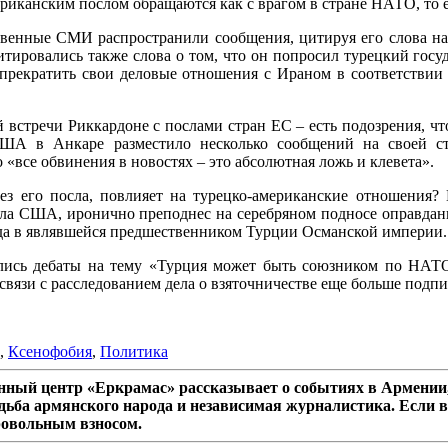
риканским послом обращаются как с врагом в стране НАТО, то е
ьственные СМИ распространили сообщения, цитируя его слова на
итировались также слова о том, что он попросил турецкий гос
, прекратить свои деловые отношения с Ираном в соответстви
ой встречи Риккардоне с послами стран ЕС – есть подозрения,
ША в Анкаре разместило несколько сообщений на своей ст
 «все обвинения в новостях – это абсолютная ложь и клевета».
ез его посла, повлияет на турецко-американские отношения?
сла США, иронично преподнес на серебряном подносе оправдани
да в являвшейся предшественником Турции Османской империи.
лись дебаты на тему «Турция может быть союзником по НАТО,
связи с расследованием дела о взяточничестве еще больше под
,
Ксенофобия
,
Политика
ный центр «Еркрамас» рассказывает о событиях в Армении,
дьба армянского народа и независимая журналистика. Если в
ровольным взносом.