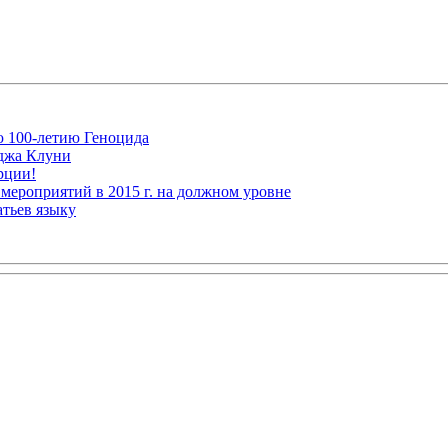
ю 100-летию Геноцида
рджа Клуни
рции!
мероприятий в 2015 г. на должном уровне
атьев языку