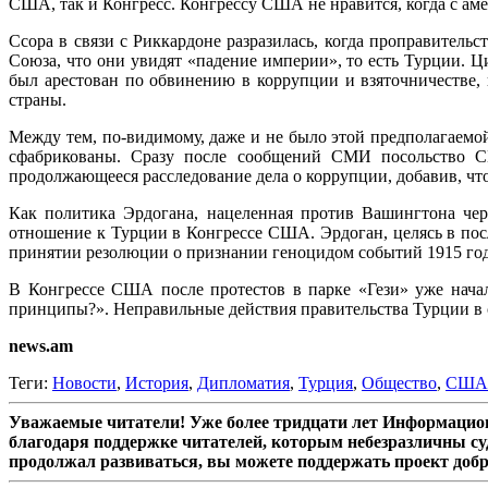
США, так и Конгресс. Конгрессу США не нравится, когда с аме
Ссора в связи с Риккардоне разразилась, когда проправител
Союза, что они увидят «падение империи», то есть Турции. Ц
был арестован по обвинению в коррупции и взяточничестве
страны.
Между тем, по-видимому, даже и не было этой предполагаем
сфабрикованы. Сразу после сообщений СМИ посольство С
продолжающееся расследование дела о коррупции, добавив, что
Как политика Эрдогана, нацеленная против Вашингтона чер
отношение к Турции в Конгрессе США. Эрдоган, целясь в по
принятии резолюции о признании геноцидом событий 1915 го
В Конгрессе США после протестов в парке «Гези» уже нача
принципы?». Неправильные действия правительства Турции в 
news.am
Теги:
Новости
,
История
,
Дипломатия
,
Турция
,
Общество
,
США
Уважаемые читатели! Уже более тридцати лет Информацион
благодаря поддержке читателей, которым небезразличны су
продолжал развиваться, вы можете поддержать проект доб