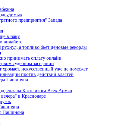
избежна
подсудимых
ратного предприятия" Запада
ия
ще в Баку
м вилайете
 рухнул, а топливо бьет ценовые рекорды
н
жно принимать оплату онлайн
ервом судебном заседании
т хромает, искусственный уже не поможет
илизации против действий властей
анды Пашиняна
поддержала Католикоса Всех Армян
вечера" в Краснодаре
рузок
 Пашиняна
от Пашиняна
и