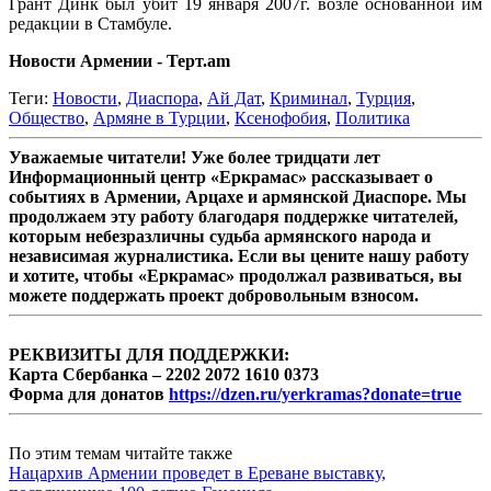
Грант Динк был убит 19 января 2007г. возле основанной им
редакции в Стамбуле.
Новости Армении - Терт.am
Теги:
Новости
,
Диаспора
,
Ай Дат
,
Криминал
,
Турция
,
Общество
,
Армяне в Турции
,
Ксенофобия
,
Политика
Уважаемые читатели! Уже более тридцати лет
Информационный центр «Еркрамас» рассказывает о
событиях в Армении, Арцахе и армянской Диаспоре. Мы
продолжаем эту работу благодаря поддержке читателей,
которым небезразличны судьба армянского народа и
независимая журналистика. Если вы цените нашу работу
и хотите, чтобы «Еркрамас» продолжал развиваться, вы
можете поддержать проект добровольным взносом.
РЕКВИЗИТЫ ДЛЯ ПОДДЕРЖКИ:
Карта Сбербанка – 2202 2072 1610 0373
Форма для донатов
https://dzen.ru/yerkramas?donate=true
По этим темам читайте также
Нацархив Армении проведет в Ереване выставку,