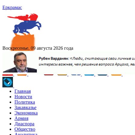
Еркрамас
Воскресенье, 09 августа 2026 года
Главная
Новости
Политика
Закавказье
Экономика
Армия
Диаспора
Общество
Аналитика