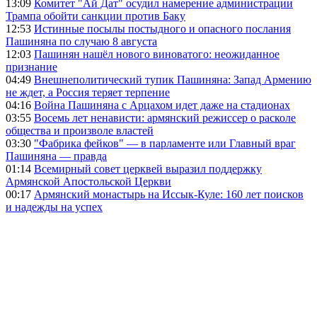
13:09
Комитет "Ай Дат" осудил намерение администрации
Трампа обойти санкции против Баку
12:53
Истинные посылы постыдного и опасного послания
Пашиняна по случаю 8 августа
12:03
Пашинян нашёл нового виноватого: неожиданное
признание
04:49
Внешнеполитический тупик Пашиняна: Запад Армению
не ждет, а Россия теряет терпение
04:16
Война Пашиняна с Арцахом идет даже на стадионах
03:55
Восемь лет ненависти: армянский режиссер о расколе
общества и произволе властей
03:30
"Фабрика фейков" — в парламенте или Главный враг
Пашиняна — правда
01:14
Всемирный совет церквей выразил поддержку
Армянской Апостольской Церкви
00:17
Армянский монастырь на Иссык-Куле: 160 лет поисков
и надежды на успех