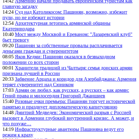
14:42
Армению начали продавать европейским туристам как
главную загадку
14:24
Суд над Католикосом: Пашинян, возможно, избежит
пули, но не избежит истории
12:54
Архитектурная летопись армянской общины
Екатеринодара
10:40
Мост между Москвой и Ереваном: "Лазаревский клуб"
бьет тревогу
09:20
Пашинян за собственные провалы расплачивается
деньгами граждан и суверенитетом
08:05
Яков Кедми: Пашинян оказался в безвыходном
положении со всех сторон
00:01
Хранители традиций из Чалтыря: семья донских армян
признана лучшей в России
20:33
Забвение Арцаха и коридор для Азербайджана: Армения
теряет суверенитет над Сюником
17:03
Армян он любил, как русских, а русских – как армян:
Гений права и милосердия Григорий Джаншиев
15:40
Розовые очки премьера: Пашинян торгует исторической
памятью и празднует дипломатическую капитуляцию
14:48
Дмитрий Медведев: Экономический разрыв с Россией
вызовет в Армении глубокий внутренний кризис. А может, и
что похуже…
14:19
Инфраструктурные авантюры Пашиняна ведут его
режим к краху