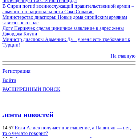
посвященную 100-летию Геноцида
В Сирии погиб военнослужащий правительственной армии –
армянин по национальности Сако Солакян
Министерство диаспоры: Новые дома сирийским армянам
зависят не от нас
Догу Перинчек сделал циничное заявление в адрес жены
Джорджа Клуни
Министр диаспоры Армении: Да – у меня есть требования к
Турции!
На главную
Регистрация
Войти
РАСШИРЕННЫЙ ПОИСК
лента новостей
14:57
Если Алиев получает приглашение, а Пашинян — нет,
то о чем это говорит?