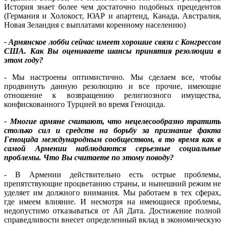
История знает более чем достаточно подобных прецедентов
(Германия и Холокост, ЮАР и апартеид, Канада, Австралия,
Новая Зеландия с выплатами коренному населению)
- Армянское лобби сейчас имеет хорошие связи с Конгрессом
США. Как Вы оцениваете шансы принятия резолюции в
этом году?
- Мы настроены оптимистично. Мы сделаем все, чтобы
продвинуть данную резолюцию и все прочие, имеющие
отношение к возвращению религиозного имущества,
конфискованного Турцией во время Геноцида.
- Многие армяне считают, что нецелесообразно тратить
столько сил и средств на борьбу за признание факта
Геноцида международным сообществом, в то время как в
самой Армении наблюдаются серьезные социальные
проблемы. Что Вы считаете по этому поводу?
- В Армении действительно есть острые проблемы,
препятствующие процветанию страны, и нынешний режим не
уделяет им должного внимания. Мы работаем в тех сферах,
где имеем влияние. И несмотря на имеющиеся проблемы,
недопустимо отказываться от Ай Дата. Достижение полной
справедливости внесет определенный вклад в экономическую