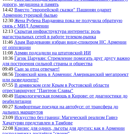
дороги, медицина и память
14:42
Вместо "европейской сказки" Пашинян одарит
Армению турецкой былью
12:30
Жена Рубена Варданяна пока не получила обратную
связь с МИД Армении
12:13
Скрытая инфраструктура интернета: роль
магистральных сетей в работе телеком-рынка
11:46
Арам Вардеванян избран вице-спикером НС Армении
от оппозиции
11:08
Армян подсадили на штатовский ИИ
10:36
Гагик Царукян: Стремление помогать друг другу важно
для построения сильной страны и общества
09:49
Сын за отца отвечает!
08:56
Троянский конь в Армении: Американский мегапроект
или разведцентр?
07:55
В армянском селе Крым в Ростовской области
отреставрируют "Пантеон Славы"
00:49
Наркологическая помощь в Кирове: от диагностики до
реабилитации
00:27
Комфортные поездки на автобусе: от трансфера до
дальних маршрутов
23:09
Искусство без границ: Магический реализм Гаянэ
Хачатурян представлен в Тамбове
22:08
Кризис для одних, льготы для других: как в Армении
господдержка достаётся "своим"