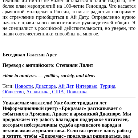
технологий ничто не может оставаться в тайне надолго, тем
более план мероприятий на 100-летие Геноцида. Что касается
армянской молодежи в России, то мы с радостью воспримем
их стремление приобщиться к Ай Дату. Определенно нужно
начать с правильного «воспитания» руководителей общин. Я
не специалист в российской действительности, но уверен, что
наши соотечественники способны на многое.
.
Беседовал Галстян Арег
Перевод с английского: Степанян Лилит
«time to analyze» — politics, society, and ideas
Теги:
Новости
,
Диаспора
,
Ай Дат
,
Интервью
,
Турция
,
Общество
,
Аналитика
,
США
,
Политика
Уважаемые читатели! Уже более тридцати лет
Информационный центр «Еркрамас» рассказывает о
событиях в Армении, Арцахе и армянской Диаспоре. Мы
продолжаем эту работу благодаря поддержке читателей,
которым небезразличны судьба армянского народа и
независимая журналистика. Если вы цените нашу работу
и хотите, чтобы «Еркрамас» продолжал развиваться, вы