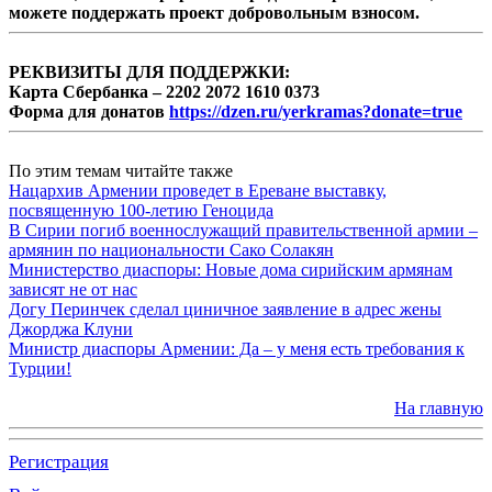
можете поддержать проект добровольным взносом.
РЕКВИЗИТЫ ДЛЯ ПОДДЕРЖКИ:
Карта Сбербанка – 2202 2072 1610 0373
Форма для донатов
https://dzen.ru/yerkramas?donate=true
По этим темам читайте также
Нацархив Армении проведет в Ереване выставку,
посвященную 100-летию Геноцида
В Сирии погиб военнослужащий правительственной армии –
армянин по национальности Сако Солакян
Министерство диаспоры: Новые дома сирийским армянам
зависят не от нас
Догу Перинчек сделал циничное заявление в адрес жены
Джорджа Клуни
Министр диаспоры Армении: Да – у меня есть требования к
Турции!
На главную
Регистрация