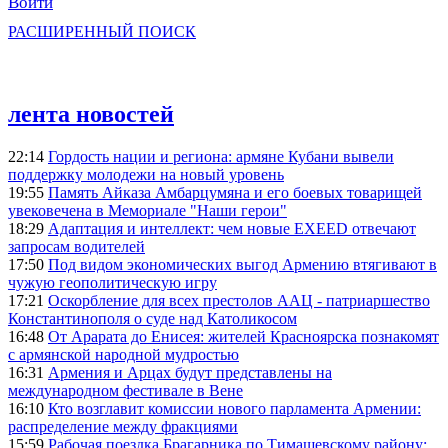
Войти
РАСШИРЕННЫЙ ПОИСК
лента новостей
22:14
Гордость нации и региона: армяне Кубани вывели
поддержку молодежи на новый уровень
19:55
Память Айказа Амбарцумяна и его боевых товарищей
увековечена в Мемориале "Наши герои"
18:29
Адаптация и интеллект: чем новые EXEED отвечают
запросам водителей
17:50
Под видом экономических выгод Армению втягивают в
чужую геополитическую игру
17:21
Оскорбление для всех престолов ААЦ - патриаршество
Константинополя о суде над Католикосом
16:48
От Арарата до Енисея: жителей Красноярска познакомят
с армянской народной мудростью
16:31
Армения и Арцах будут представлены на
международном фестивале в Вене
16:10
Кто возглавит комиссии нового парламента Армении:
распределение между фракциями
15:59
Рабочая поездка Брагарника по Тимашевскому району: