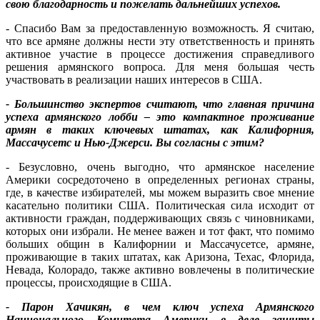
свою благодарность и пожелать дальнейших успехов.
- Спасибо Вам за предоставленную возможность. Я считаю,
что все армяне должны нести эту ответственность и принять
активное участие в процессе достижения справедливого
решения армянского вопроса. Для меня большая честь
участвовать в реализации наших интересов в США.
- Большинство экспертов считают, что главная причина
успеха армянского лобби – это компактное проживание
армян в таких ключевых штатах, как Калифорния,
Массачусетс и Нью-Джерси. Вы согласны с этим?
- Безусловно, очень выгодно, что армянское население
Америки сосредоточено в определенных регионах страны,
где, в качестве избирателей, мы можем выразить свое мнение
касательно политики США. Политическая сила исходит от
активности граждан, поддерживающих связь с чиновниками,
которых они избрали. Не менее важен и тот факт, что помимо
больших общин в Калифорнии и Массачусетсе, армяне,
проживающие в таких штатах, как Аризона, Техас, Флорида,
Невада, Колорадо, также активно вовлечены в политические
процессы, происходящие в США.
- Парон Хачикян, в чем ключ успеха Армянского
Национального Комитета Америки в деле защиты