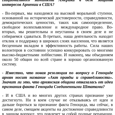
интересов Армении в США?
- Во-первых, мы находимся на высокой моральной ступени,
основанной на исторической достоверности, справедливости,
демократических ценностях, таких как самоопределение,
свободное волеизъявление и международное право. Во-
вторых, мы решительны и неустанны в своем деле и не
собираемся сдаваться. В-третьих, наша деятельность находит
отклик и поддержку в широких слоях населения, что является
бесценным вкладом в эффективность работы. Сила наших
волонтеров в состоянии успешно конкурировать со многими
высоко-бюджетными лоббистами. И наконец, мы объединяем
около 50 общин по всей стране в хорошо организованную
систему.
- Известно, что новая резолюция по вопросу о Геноциде
армян носит название «Акт правды и справедливости».
Значит ли это, что армянская община отказалась от идеи
признания факта Геноцида Соединенными Штатами?
- И в США и во многих других странах признание уже
достигнуто. Ни в коем случае не отказываясь от идеи и
дальше бороться за признание факта Геноцида, мы сейчас, в
самом деле, смещаем акценты на достижение справедливости
в данном вопросе, что повлечет за собой полные репарации.