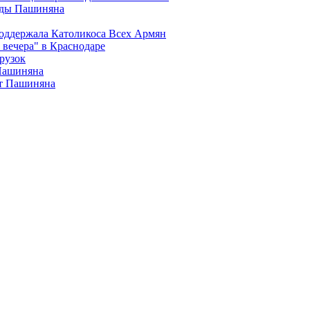
анды Пашиняна
поддержала Католикоса Всех Армян
вечера" в Краснодаре
рузок
 Пашиняна
от Пашиняна