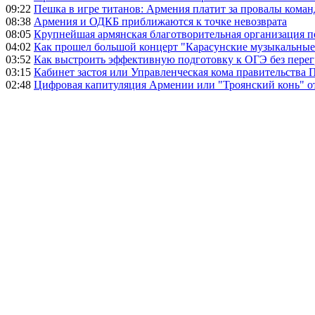
09:22
Пешка в игре титанов: Армения платит за провалы ком
08:38
Армения и ОДКБ приближаются к точке невозврата
08:05
Крупнейшая армянская благотворительная организация 
04:02
Как прошел большой концерт "Карасунские музыкальные 
03:52
Как выстроить эффективную подготовку к ОГЭ без перег
03:15
Кабинет застоя или Управленческая кома правительства
02:48
Цифровая капитуляция Армении или "Троянский конь" 