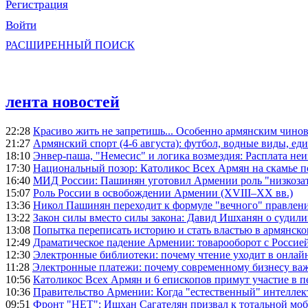
Регистрация
Войти
РАСШИРЕННЫЙ ПОИСК
лента новостей
22:28
Красиво жить не запретишь... Особенно армянским чино
21:27
Армянский спорт (4-6 августа): футбол, водные виды, еди
18:10
Энвер-паша, "Немесис" и логика возмездия: Расплата не
17:30
Национальный позор: Католикос Всех Армян на скамье 
16:40
МИД России: Пашинян уготовил Армении роль "низкозат
15:07
Роль России в освобождении Армении (XVIII–XX вв.)
13:36
Никол Пашинян переходит к формуле "вечного" правлен
13:22
Закон силы вместо силы закона: Давид Ишханян о судили
13:08
Попытка переписать историю и стать властью в армянско
12:49
Драматическое падение Армении: товарооборот с Россией
12:30
Электронные библиотеки: почему чтение уходит в онлай
11:28
Электронные платежи: почему современному бизнесу ва
10:56
Католикос Всех Армян и 6 епископов примут участие в п
10:36
Правительство Армении: Когда "естественный" интеллек
09:51
Фронт "НЕТ": Ишхан Сагателян призвал к тотальной моб