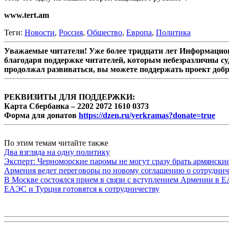
www.tert.am
Теги:
Новости
,
Россия
,
Общество
,
Европа
,
Политика
Уважаемые читатели! Уже более тридцати лет Информацион
благодаря поддержке читателей, которым небезразличны су
продолжал развиваться, вы можете поддержать проект доб
РЕКВИЗИТЫ ДЛЯ ПОДДЕРЖКИ:
Карта Сбербанка – 2202 2072 1610 0373
Форма для донатов
https://dzen.ru/yerkramas?donate=true
По этим темам читайте также
Два взгляда на одну политику
Эксперт: Черноморские паромы не могут сразу брать армянски
Армения ведет переговоры по новому соглашению о сотруднич
В Москве состоялся прием в связи с вступлением Армении в 
ЕАЭС и Турция готовятся к сотрудничеству