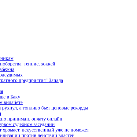
вникам
ноборства, теннис, хоккей
избежна
подсудимых
ратного предприятия" Запада
ия
ще в Баку
м вилайете
 рухнул, а топливо бьет ценовые рекорды
н
жно принимать оплату онлайн
ервом судебном заседании
т хромает, искусственный уже не поможет
илизации против действий властей