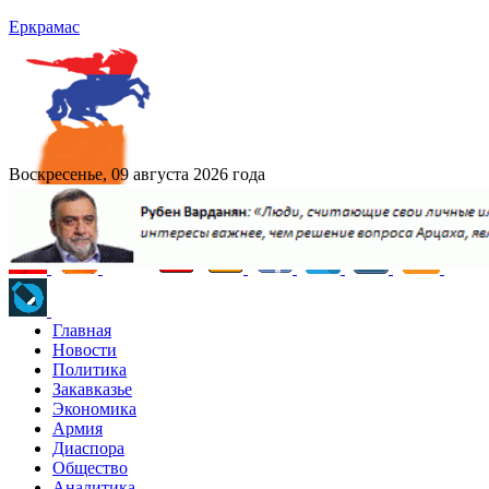
Еркрамас
Воскресенье, 09 августа 2026 года
Главная
Новости
Политика
Закавказье
Экономика
Армия
Диаспора
Общество
Аналитика