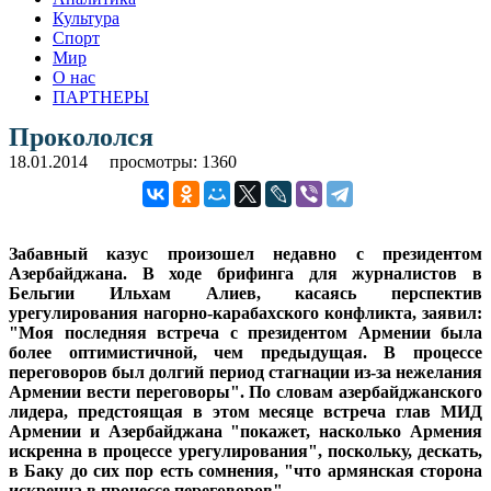
Культура
Спорт
Мир
О нас
ПАРТНЕРЫ
Прокололся
18.01.2014
просмотры: 1360
Забавный казус произошел недавно с президентом
Азербайджана. В ходе брифинга для журналистов в
Бельгии Ильхам Алиев, касаясь перспектив
урегулирования нагорно-карабахского конфликта, заявил:
"Моя последняя встреча с президентом Армении была
более оптимистичной, чем предыдущая. В процессе
переговоров был долгий период стагнации из-за нежелания
Армении вести переговоры". По словам азербайджанского
лидера, предстоящая в этом месяце встреча глав МИД
Армении и Азербайджана "покажет, насколько Армения
искренна в процессе урегулирования", поскольку, дескать,
в Баку до сих пор есть сомнения, "что армянская сторона
искренна в процессе переговоров".