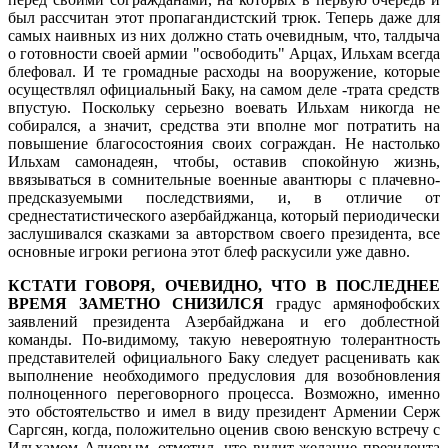
был рассчитан этот пропагандистский трюк. Теперь даже для
самых наивных из них должно стать очевидным, что, талдыча
о готовности своей армии "освободить" Арцах, Ильхам всегда
блефовал. И те громадные расходы на вооружение, которые
осуществлял официальный Баку, на самом деле -трата средств
впустую. Поскольку серьезно воевать Ильхам никогда не
собирался, а значит, средства эти вполне мог потратить на
повышение благосостояния своих сограждан. Не настолько
Ильхам самонадеян, чтобы, оставив спокойную жизнь,
ввязываться в сомнительные военные авантюры с плачевно-
предсказуемыми последствиями, и, в отличие от
среднестатистического азербайджанца, который периодически
заслушивался сказками за авторством своего президента, все
основные игроки региона этот блеф раскусили уже давно.
КСТАТИ ГОВОРЯ, ОЧЕВИДНО, ЧТО В ПОСЛЕДНЕЕ
ВРЕМЯ ЗАМЕТНО СНИЗИЛСЯ
градус армянофобских
заявлений президента Азербайджана и его доблестной
команды. По-видимому, такую невероятную толерантность
представителей официального Баку следует расценивать как
выполнение необходимого предусловия для возобновления
полноценного переговорного процесса. Возможно, именно
это обстоятельство и имел в виду президент Армении Серж
Саргсян, когда, положительно оценив свою венскую встречу с
Ильхамом Алиевым, отметил, что видит желание президента