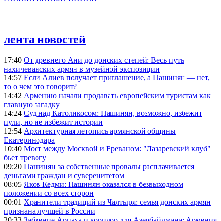
лента новостей
17:40
От древнего Ани до донских степей: Весь путь
нахичеванских армян в музейной экспозиции
14:57
Если Алиев получает приглашение, а Пашинян — нет,
то о чем это говорит?
14:42
Армению начали продавать европейским туристам как
главную загадку
14:24
Суд над Католикосом: Пашинян, возможно, избежит
пули, но не избежит истории
12:54
Архитектурная летопись армянской общины
Екатеринодара
10:40
Мост между Москвой и Ереваном: "Лазаревский клуб"
бьет тревогу
09:20
Пашинян за собственные провалы расплачивается
деньгами граждан и суверенитетом
08:05
Яков Кедми: Пашинян оказался в безвыходном
положении со всех сторон
00:01
Хранители традиций из Чалтыря: семья донских армян
признана лучшей в России
20:33
Забвение Арцаха и коридор для Азербайджана: Армения