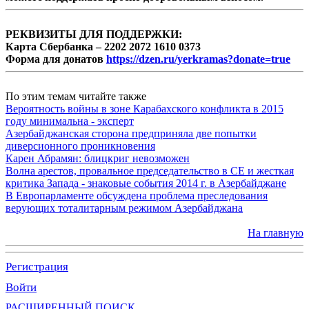
РЕКВИЗИТЫ ДЛЯ ПОДДЕРЖКИ:
Карта Сбербанка – 2202 2072 1610 0373
Форма для донатов
https://dzen.ru/yerkramas?donate=true
По этим темам читайте также
Вероятность войны в зоне Карабахского конфликта в 2015
году минимальна - эксперт
Азербайджанская сторона предприняла две попытки
диверсионного проникновения
Карен Абрамян: блицкриг невозможен
Волна арестов, провальное председательство в СЕ и жесткая
критика Запада - знаковые события 2014 г. в Азербайджане
В Европарламенте обсуждена проблема преследования
верующих тоталитарным режимом Азербайджана
На главную
Регистрация
Войти
РАСШИРЕННЫЙ ПОИСК