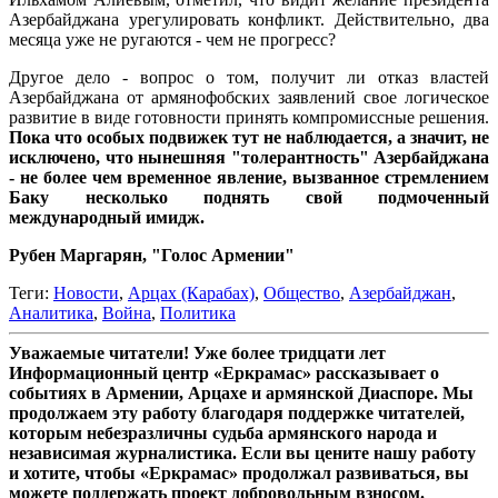
Азербайджана урегулировать конфликт. Действительно, два
месяца уже не ругаются - чем не прогресс?
Другое дело - вопрос о том, получит ли отказ властей
Азербайджана от армянофобских заявлений свое логическое
развитие в виде готовности принять компромиссные решения.
Пока что особых подвижек тут не наблюдается, а значит, не
исключено, что нынешняя "толерантность" Азербайджана
- не более чем временное явление, вызванное стремлением
Баку несколько поднять свой подмоченный
международный имидж.
Рубен Маргарян, "Голос Армении"
Теги:
Новости
,
Арцах (Карабах)
,
Общество
,
Азербайджан
,
Аналитика
,
Война
,
Политика
Уважаемые читатели! Уже более тридцати лет
Информационный центр «Еркрамас» рассказывает о
событиях в Армении, Арцахе и армянской Диаспоре. Мы
продолжаем эту работу благодаря поддержке читателей,
которым небезразличны судьба армянского народа и
независимая журналистика. Если вы цените нашу работу
и хотите, чтобы «Еркрамас» продолжал развиваться, вы
можете поддержать проект добровольным взносом.