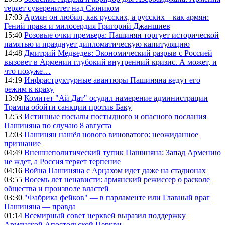
теряет суверенитет над Сюником
17:03
Армян он любил, как русских, а русских – как армян:
Гений права и милосердия Григорий Джаншиев
15:40
Розовые очки премьера: Пашинян торгует исторической
памятью и празднует дипломатическую капитуляцию
14:48
Дмитрий Медведев: Экономический разрыв с Россией
вызовет в Армении глубокий внутренний кризис. А может, и
что похуже…
14:19
Инфраструктурные авантюры Пашиняна ведут его
режим к краху
13:09
Комитет "Ай Дат" осудил намерение администрации
Трампа обойти санкции против Баку
12:53
Истинные посылы постыдного и опасного послания
Пашиняна по случаю 8 августа
12:03
Пашинян нашёл нового виноватого: неожиданное
признание
04:49
Внешнеполитический тупик Пашиняна: Запад Армению
не ждет, а Россия теряет терпение
04:16
Война Пашиняна с Арцахом идет даже на стадионах
03:55
Восемь лет ненависти: армянский режиссер о расколе
общества и произволе властей
03:30
"Фабрика фейков" — в парламенте или Главный враг
Пашиняна — правда
01:14
Всемирный совет церквей выразил поддержку
Армянской Апостольской Церкви