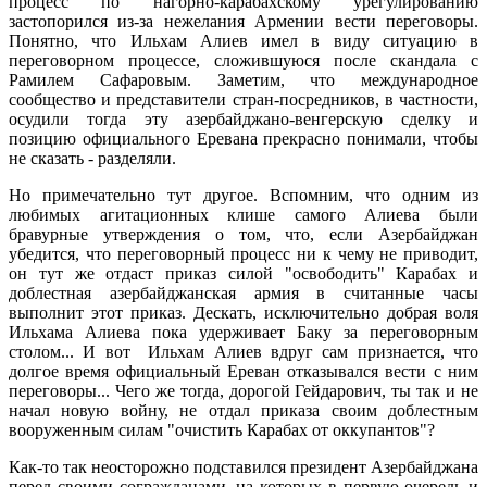
процесс по нагорно-карабахскому урегулированию
застопорился из-за нежелания Армении вести переговоры.
Понятно, что Ильхам Алиев имел в виду ситуацию в
переговорном процессе, сложившуюся после скандала с
Рамилем Сафаровым. Заметим, что международное
сообщество и представители стран-посредников, в частности,
осудили тогда эту азербайджано-венгерскую сделку и
позицию официального Еревана прекрасно понимали, чтобы
не сказать - разделяли.
Но примечательно тут другое. Вспомним, что одним из
любимых агитационных клише самого Алиева были
бравурные утверждения о том, что, если Азербайджан
убедится, что переговорный процесс ни к чему не приводит,
он тут же отдаст приказ силой "освободить" Карабах и
доблестная азербайджанская армия в считанные часы
выполнит этот приказ. Дескать, исключительно добрая воля
Ильхама Алиева пока удерживает Баку за переговорным
столом... И вот Ильхам Алиев вдруг сам признается, что
долгое время официальный Ереван отказывался вести с ним
переговоры... Чего же тогда, дорогой Гейдарович, ты так и не
начал новую войну, не отдал приказа своим доблестным
вооруженным силам "очистить Карабах от оккупантов"?
Как-то так неосторожно подставился президент Азербайджана
перед своими согражданами, на которых в первую очередь и