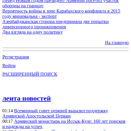
Перед Новым годом президент Армении посетил участок
обороны на границе
Вероятность войны в зоне Карабахского конфликта в 2015
году минимальна - эксперт
Азербайджанская сторона предприняла две попытки
диверсионного проникновения
Два взгляда на одну политику
На главную
Регистрация
Войти
РАСШИРЕННЫЙ ПОИСК
лента новостей
01:14
Всемирный совет церквей выразил поддержку
Армянской Апостольской Церкви
00:17
Армянский монастырь на Иссык-Куле: 160 лет поисков
и надежды на успех