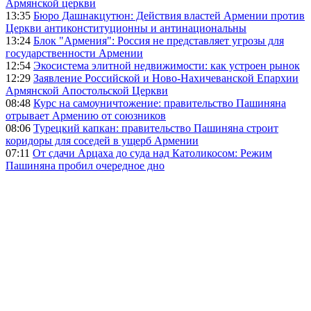
Армянской церкви
13:35
Бюро Дашнакцутюн: Действия властей Армении против
Церкви антиконституционны и антинациональны
13:24
Блок "Армения": Россия не представляет угрозы для
государственности Армении
12:54
Экосистема элитной недвижимости: как устроен рынок
12:29
Заявление Российской и Ново-Нахичеванской Епархии
Армянской Апостольской Церкви
08:48
Курс на самоуничтожение: правительство Пашиняна
отрывает Армению от союзников
08:06
Турецкий капкан: правительство Пашиняна строит
коридоры для соседей в ущерб Армении
07:11
От сдачи Арцаха до суда над Католикосом: Режим
Пашиняна пробил очередное дно