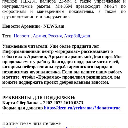
пушкой ГШ-23Л калибра 23-мм, а также управляемые и
неуправляемые ракеты. Ми-35М превосходит Ми-24 по
скоростным и маневренным показателям, а также по
грузоподъемности и вооружению.
Новости Армении - NEWS.am
Теги:
Новости
,
Армия
,
Россия
,
Азербайджан
Уважаемые читатели! Уже более тридцати лет
Информационный центр «Еркрамас» рассказывает о
событиях в Армении, Арцахе и армянской Диаспоре. Мы
продолжаем эту работу благодаря поддержке читателей,
которым небезразличны судьба армянского народа и
независимая журналистика. Если вы цените нашу работу
и хотите, чтобы «Еркрамас» продолжал развиваться, вы
можете поддержать проект добровольным взносом.
РЕКВИЗИТЫ ДЛЯ ПОДДЕРЖКИ:
Карта Сбербанка – 2202 2072 1610 0373
Форма для донатов
https://dzen.ru/yerkramas?donate=true
По этим темам читайте также