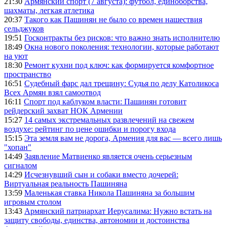
21:30
Армянский спорт (7 августа): футбол, единоборства,
шахматы, легкая атлетика
20:37
Такого как Пашинян не было со времен нашествия
сельджуков
19:51
Госконтракты без рисков: что важно знать исполнителю
18:49
Окна нового поколения: технологии, которые работают
на уют
18:30
Ремонт кухни под ключ: как формируется комфортное
пространство
16:51
Судебный фарс дал трещину: Судья по делу Католикоса
Всех Армян взял самоотвод
16:11
Спорт под каблуком власти: Пашинян готовит
рейдерский захват НОК Армении
15:27
14 самых экстремальных развлечений на свежем
воздухе: рейтинг по цене ошибки и порогу входа
15:15
Эта земля вам не дорога, Армения для вас — всего лишь
"хопан"
14:49
Заявление Матвиенко является очень серьезным
сигналом
14:29
Исчезнувший сын и собаки вместо дочерей:
Виртуальная реальность Пашиняна
13:59
Маленькая ставка Никола Пашиняна за большим
игровым столом
13:43
Армянский патриархат Иерусалима: Нужно встать на
защиту свободы, единства, автономии и достоинства