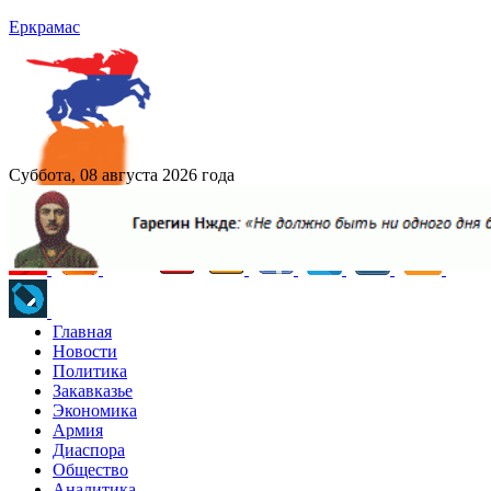
Еркрамас
Суббота, 08 августа 2026 года
Главная
Новости
Политика
Закавказье
Экономика
Армия
Диаспора
Общество
Аналитика