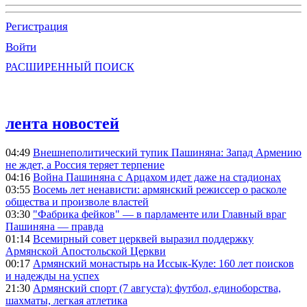
Регистрация
Войти
РАСШИРЕННЫЙ ПОИСК
лента новостей
04:49
Внешнеполитический тупик Пашиняна: Запад Армению
не ждет, а Россия теряет терпение
04:16
Война Пашиняна с Арцахом идет даже на стадионах
03:55
Восемь лет ненависти: армянский режиссер о расколе
общества и произволе властей
03:30
"Фабрика фейков" — в парламенте или Главный враг
Пашиняна — правда
01:14
Всемирный совет церквей выразил поддержку
Армянской Апостольской Церкви
00:17
Армянский монастырь на Иссык-Куле: 160 лет поисков
и надежды на успех
21:30
Армянский спорт (7 августа): футбол, единоборства,
шахматы, легкая атлетика