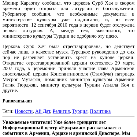
Мюнир Караоглу сообщил, что церковь Сурб Хач в скором
времени будет открыта для литургий и богослужений.
Губернатор сообщил, что необходимые документы в
министерстве культуры уже подписаны, и, по всей
вероятности, 12 сентября 2010 года в церкви будет отслужена
первая литургия. А, между тем, выяснилось, что
министерство культуры Турции не одобрило эту идею.
Церковь Сурб Хач была отреставрирована, но действует
сейчас лишь в качестве музея. Турецкое руководство до сих
пор не разрешает установить крест на куполе церкви.
Открытие отреставрированной церкви состоялось 29 марта
2007 года, в церемонии приняли участие глава Армянской
апостольской церкви Константинополя (Стамбула) патриарх
Месроп Мутафян, помощник министра культуры Армении
Гагик Гюрджян, министр культуры Турции Атилла Коч и
другие.
Panorama.am
Теги:
Новости
,
Ай Дат
,
Религия
,
Турция
,
Политика
Уважаемые читатели! Уже более тридцати лет
Информационный центр «Еркрамас» рассказывает о
событиях в Армении, Арцахе и армянской Диаспоре. Мы