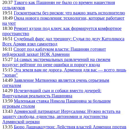
20:37
Такого как Пашинян не было со времен нашествия
сельджуков
19:51
Госконтракты без рисков: что важно знать исполнителю
18:49
Окна нового поколения: технологии, которые работают
на уют
18:30
Ремонт кухни под ключ: как формируется комфортное
пространство
16:51
Судебный фарс дал трещину: Судья по делу Католикоса
Всех Армян взял самоотвод
16:11
Спорт под каблуком власти: Пашинян готовит
рейдерский захват НОК Армении
15:27
14 самых экстремальных развлечений на свежем
воздухе: рейтинг по цене ошибки и порогу входа
15:15
Эта земля вам не дорога, Армения для вас — всего лишь
"хопан"
14:49
Заявление Матвиенко является очень серьезным
сигналом
14:29
Исчезнувший сын и собаки вместо дочерей:
Виртуальная реальность Пашиняна
13:59
Маленькая ставка Никола Пашиняна за большим
игровым столом
13:43
Армянский патриархат Иерусалима: Нужно встать на
защиту свободы, единства, автономии и достоинства
Армянской церкви
13:35
Бюро Дашнакцутюн: Действия властей Армении против