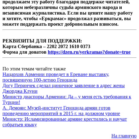
продолжаем эту работу благодаря поддержке читателей,
которым небезразличны судьба армянского народа и
независимая журналистика. Если вы цените нашу работу
и хотите, чтобы «Еркрамас» продолжал развиваться, вы
можете поддержать проект добровольным взносом.
РЕКВИЗИТЫ ДЛЯ ПОДДЕРЖКИ:
Карта Сбербанка – 2202 2072 1610 0373
Форма для донатов
https://dzen.ru/yerkramas?donate=true
По этим темам читайте также
Нацархив Армении проведет в Ереване выставку,
посвященную 100-летию Геноцида
Догу Перинчек сделал циничное заявление в адрес жены
Джорджа Клуни
Министр диаспоры Армении: Да – у меня есть требования к
Турции!
А. Демоян: Музей-институт Геноцида армян готов
проведению мероприятий в 2015 г. на должном уровне
Министр: Исламизированные армяне крестились и научат
собратьев языку
На главную