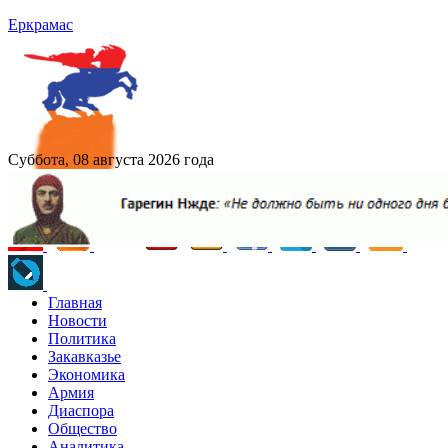
Еркрамас
Суббота, 08 августа 2026 года
Главная
Новости
Политика
Закавказье
Экономика
Армия
Диаспора
Общество
Аналитика