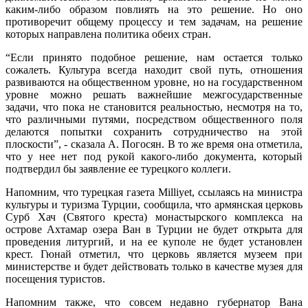
каким-либо образом повлиять на это решение. Но оно
противоречит общему процессу и тем задачам, на решение
которых направлена политика обеих стран.
“Если принято подобное решение, нам остается только
сожалеть. Культура всегда находит свой путь, отношения
развиваются на общественном уровне, но на государственном
уровне можно решать важнейшие межгосударственные
задачи, что пока не становится реальностью, несмотря на то,
что различными путями, посредством общественного поля
делаются попытки сохранить сотрудничество на этой
плоскости”, - сказала А. Погосян. В то же время она отметила,
что у нее нет под рукой какого-либо документа, который
подтвердил бы заявление ее турецкого коллеги.
Напомним, что турецкая газета Milliyet, ссылаясь на министра
культуры и туризма Турции, сообщила, что армянская церковь
Сурб Хач (Святого креста) монастырского комплекса на
острове Ахтамар озера Ван в Турции не будет открыта для
проведения литургий, и на ее куполе не будет установлен
крест. Гюнай отметил, что церковь является музеем при
министерстве и будет действовать только в качестве музея для
посещения туристов.
Напомним также, что совсем недавно губернатор Вана