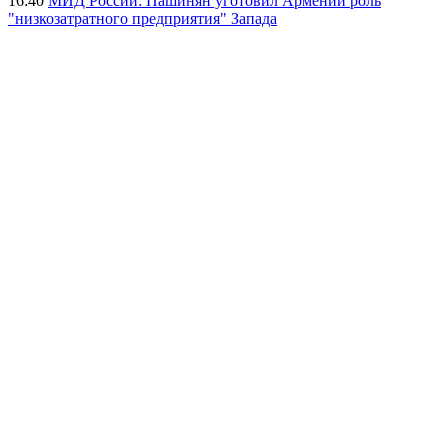
16:40
МИД России: Пашинян уготовил Армении роль
"низкозатратного предприятия" Запада