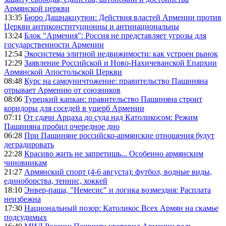
Армянской церкви
13:35
Бюро Дашнакцутюн: Действия властей Армении против
Церкви антиконституционны и антинациональны
13:24
Блок "Армения": Россия не представляет угрозы для
государственности Армении
12:54
Экосистема элитной недвижимости: как устроен рынок
12:29
Заявление Российской и Ново-Нахичеванской Епархии
Армянской Апостольской Церкви
08:48
Курс на самоуничтожение: правительство Пашиняна
отрывает Армению от союзников
08:06
Турецкий капкан: правительство Пашиняна строит
коридоры для соседей в ущерб Армении
07:11
От сдачи Арцаха до суда над Католикосом: Режим
Пашиняна пробил очередное дно
06:28
При Пашиняне российско-армянские отношения будут
деградировать
22:28
Красиво жить не запретишь... Особенно армянским
чиновникам
21:27
Армянский спорт (4-6 августа): футбол, водные виды,
единоборства, теннис, хоккей
18:10
Энвер-паша, "Немесис" и логика возмездия: Расплата
неизбежна
17:30
Национальный позор: Католикос Всех Армян на скамье
подсудимых