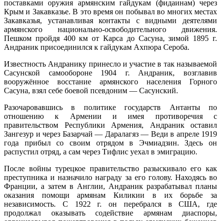
поставками оружия армянским гайдукам (фидаинам) через
Крым и Закавказье. В это время он побывал во многих местах
Закавказья, устанавливая контакты с видными деятелями
армянского национально-освободительного движения.
Пешком пройдя 400 км от Карса до Сасуна, зимой 1895 г.
Андраник присоединился к гайдукам Ахпюра Сероба.
Известность Андранику принесло и участие в так называемой
Сасунской самообороне 1904 г. Андраник, возглавив
вооружённое восстание армянского населения Горного
Сасуна, взял себе боевой псевдоним — Сасунский.
Разочаровавшись в политике государств Антанты по
отношению к Армении и имея противоречия с
правительством Республики Армения, Андраник оставил
Зангезур и через Базарчай — Даралагяз — Веди в апреле 1919
года прибыл со своим отрядом в Эчмиадзин. Здесь он
распустил отряд, а сам через Тифлис уехал в эмиграцию.
После войны турецкое правительство разыскивало его как
преступника и назначило награду за его голову. Находясь во
Франции, а затем в Англии, Андраник разрабатывал планы
оказания помощи армянам Киликии в их борьбе за
независимость. С 1922 г. он перебрался в США, где
продолжал оказывать содействие армянам диаспоры,