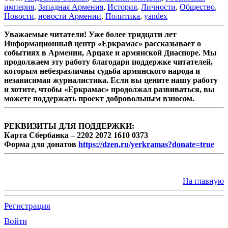
империя
,
Западная Армения
,
История
,
Личности
,
Общество
,
Новости
,
новости Армении
,
Политика
,
yandex
Уважаемые читатели! Уже более тридцати лет
Информационный центр «Еркрамас» рассказывает о
событиях в Армении, Арцахе и армянской Диаспоре. Мы
продолжаем эту работу благодаря поддержке читателей,
которым небезразличны судьба армянского народа и
независимая журналистика. Если вы цените нашу работу
и хотите, чтобы «Еркрамас» продолжал развиваться, вы
можете поддержать проект добровольным взносом.
РЕКВИЗИТЫ ДЛЯ ПОДДЕРЖКИ:
Карта Сбербанка – 2202 2072 1610 0373
Форма для донатов
https://dzen.ru/yerkramas?donate=true
На главную
Регистрация
Войти