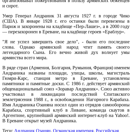
организовывал пожертвования в пользу армянских беженцев
и сирот.
Умер Генерал Андраник 31 августа 1927 г. в городе Чико
(США). В январе 1928 г. его останки были перевезены в
Париж и захоронены на кладбище «Пер-Лашез», а в 2000 году
— перезахоронен в Ереване, на кладбище героев «Ераблур».
"Я не успел завершить свое дело", - были его последние
слова. Однако армянский народ чтит память своего
легендарного Сына. Его вечно живой дух волнует умы
армянства всего мира.
В ряде стран (Армения, Болгария, Румыния, Франция) именем
Андраника названы площади, улицы, школы, магистраль
Гюмри-Карс, станция метро в Ереване, установлены
памятники и памятные доски. С 1986 г. действует армянский
общенациональный союз «Зоравар Андраник». Союз активно
участвовал в ликвидации последствий Спитакского
землетрясения 1988 г., в освобождении Нагорного Карабаха.
Имя Андраника Озаняна носил один из отрядов самообороны
Карабаха, спортивный клуб в Ливане, команда скаутов в
Аргентине, крупнейший армянский интернет-клуб на Yahoo!.
В Ереване открыт музей Андраника.
Теги:
Андраник Озанян
,
Османская империя
,
Российская