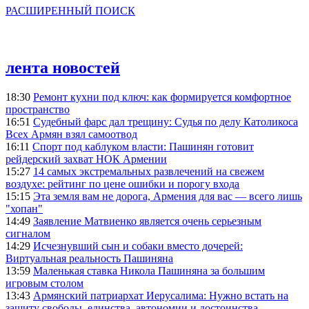
РАСШИРЕННЫЙ ПОИСК
лента новостей
18:30
Ремонт кухни под ключ: как формируется комфортное
пространство
16:51
Судебный фарс дал трещину: Судья по делу Католикоса
Всех Армян взял самоотвод
16:11
Спорт под каблуком власти: Пашинян готовит
рейдерский захват НОК Армении
15:27
14 самых экстремальных развлечений на свежем
воздухе: рейтинг по цене ошибки и порогу входа
15:15
Эта земля вам не дорога, Армения для вас — всего лишь
"хопан"
14:49
Заявление Матвиенко является очень серьезным
сигналом
14:29
Исчезнувший сын и собаки вместо дочерей:
Виртуальная реальность Пашиняна
13:59
Маленькая ставка Никола Пашиняна за большим
игровым столом
13:43
Армянский патриархат Иерусалима: Нужно встать на
защиту свободы, единства, автономии и достоинства