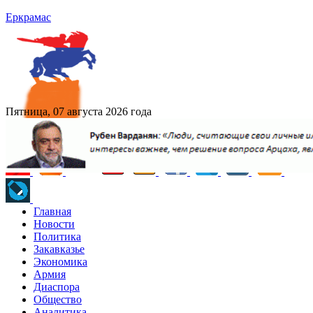
Еркрамас
Пятница, 07 августа 2026 года
Главная
Новости
Политика
Закавказье
Экономика
Армия
Диаспора
Общество
Аналитика