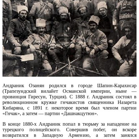
Андраник Озанян родился в городе Шапин-Карахисар
(Трапезундский вилайет Османской империи, ныне —
провинция Гиресун, Турция). С 1888 г. Андраник состоял в
революционном кружке гнчакистов священника Назарета
Кибаряна, с 1891 г. некоторое время был членом партии
«Гнчак», а затем — партии «Дашнакцутюн».
В конце 1880-х Андраник попал в тюрьму за нападение на
турецкого полицейского. Совершив побег, он вскоре
возвратился в Западную Армению, а затем занялся