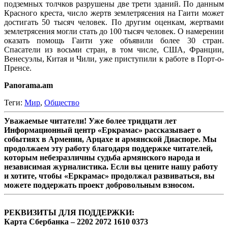
подземных толчков разрушены две трети зданий. По данным
Красного креста, число жертв землетрясения на Гаити может
достигать 50 тысяч человек. По другим оценкам, жертвами
землетрясения могли стать до 100 тысяч человек. О намерении
оказать помощь Гаити уже объявили более 30 стран.
Спасатели из восьми стран, в том числе, США, Франции,
Венесуэлы, Китая и Чили, уже приступили к работе в Порт-о-
Пренсе.
Panorama.am
Теги:
Мир
,
Общество
Уважаемые читатели! Уже более тридцати лет
Информационный центр «Еркрамас» рассказывает о
событиях в Армении, Арцахе и армянской Диаспоре. Мы
продолжаем эту работу благодаря поддержке читателей,
которым небезразличны судьба армянского народа и
независимая журналистика. Если вы цените нашу работу
и хотите, чтобы «Еркрамас» продолжал развиваться, вы
можете поддержать проект добровольным взносом.
РЕКВИЗИТЫ ДЛЯ ПОДДЕРЖКИ:
Карта Сбербанка – 2202 2072 1610 0373