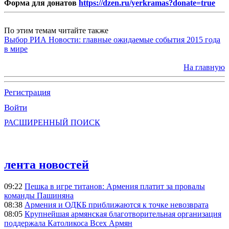
Форма для донатов
https://dzen.ru/yerkramas?donate=true
По этим темам читайте также
Выбор РИА Новости: главные ожидаемые события 2015 года
в мире
На главную
Регистрация
Войти
РАСШИРЕННЫЙ ПОИСК
лента новостей
09:22
Пешка в игре титанов: Армения платит за провалы
команды Пашиняна
08:38
Армения и ОДКБ приближаются к точке невозврата
08:05
Крупнейшая армянская благотворительная организация
поддержала Католикоса Всех Армян