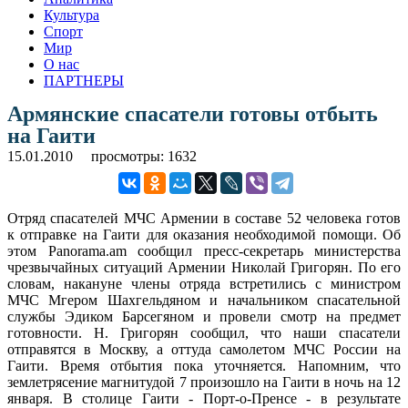
Культура
Спорт
Мир
О нас
ПАРТНЕРЫ
Армянские спасатели готовы отбыть
на Гаити
15.01.2010
просмотры: 1632
Отряд спасателей МЧС Армении в составе 52 человека готов
к отправке на Гаити для оказания необходимой помощи. Об
этом Panorama.am сообщил пресс-секретарь министерства
чрезвычайных ситуаций Армении Николай Григорян.
По его
словам, накануне члены отряда встретились с министром
МЧС Мгером Шахгельдяном и начальником спасательной
службы Эдиком Барсегяном и провели смотр на предмет
готовности. Н. Григорян сообщил, что наши спасатели
отправятся в Москву, а оттуда самолетом МЧС России на
Гаити. Время отбытия пока уточняется. Напомним, что
землетрясение магнитудой 7 произошло на Гаити в ночь на 12
января. В столице Гаити - Порт-о-Пренсе - в результате