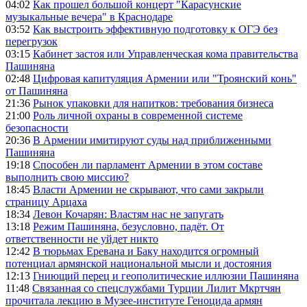
04:02
Как прошел большой концерт "Карасунские
музыкальные вечера" в Краснодаре
03:52
Как выстроить эффективную подготовку к ОГЭ без
перегрузок
03:15
Кабинет застоя или Управленческая кома правительства
Пашиняна
02:48
Цифровая капитуляция Армении или "Троянский конь"
от Пашиняна
21:36
Рынок упаковки для напитков: требования бизнеса
21:00
Роль личной охраны в современной системе
безопасности
20:36
В Армении имитируют суды над приближенными
Пашиняна
19:18
Способен ли парламент Армении в этом составе
выполнить свою миссию?
18:45
Власти Армении не скрывают, что сами закрыли
страницу Арцаха
18:34
Левон Кочарян: Властям нас не запугать
13:18
Режим Пашиняна, безусловно, падёт. От
ответственности не уйдет никто
12:42
В тюрьмах Еревана и Баку находится огромный
потенциал армянской национальной мысли и достояния
12:13
Гниющий перец и геополитические иллюзии Пашиняна
11:48
Связанная со спецслужбами Турции Лилит Мкртчян
прочитала лекцию в Музее-институте Геноцида армян