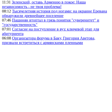
11:31
Зеленский, оставь Армению в покое: Наша
независимость - не твоя проблема!
08:12
Тысячелетняя история под ногами: на окраине Еревана
обнаружили древнейшее поселение
07:46
Пашинян втоптал в грязь понятия "суверенитет" и
"государственность"
07:01
Согласие на поступление в вуз: ключевой этап для
абитуриента
06:08
Организатора форума в Баку, Григория Аветова,
призвали встретиться с армянскими пленными