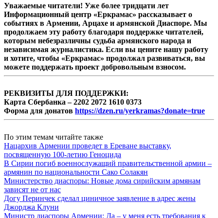
Уважаемые читатели! Уже более тридцати лет
Информационный центр «Еркрамас» рассказывает о
событиях в Армении, Арцахе и армянской Диаспоре. Мы
продолжаем эту работу благодаря поддержке читателей,
которым небезразличны судьба армянского народа и
независимая журналистика. Если вы цените нашу работу
и хотите, чтобы «Еркрамас» продолжал развиваться, вы
можете поддержать проект добровольным взносом.
РЕКВИЗИТЫ ДЛЯ ПОДДЕРЖКИ:
Карта Сбербанка – 2202 2072 1610 0373
Форма для донатов
https://dzen.ru/yerkramas?donate=true
По этим темам читайте также
Нацархив Армении проведет в Ереване выставку,
посвященную 100-летию Геноцида
В Сирии погиб военнослужащий правительственной армии –
армянин по национальности Сако Солакян
Министерство диаспоры: Новые дома сирийским армянам
зависят не от нас
Догу Перинчек сделал циничное заявление в адрес жены
Джорджа Клуни
Министр диаспоры Армении: Да – у меня есть требования к