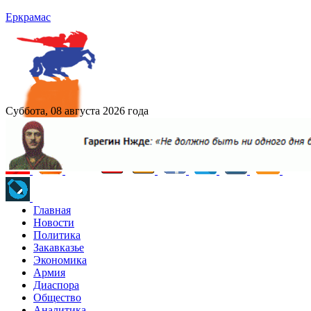
Еркрамас
Суббота, 08 августа 2026 года
Главная
Новости
Политика
Закавказье
Экономика
Армия
Диаспора
Общество
Аналитика