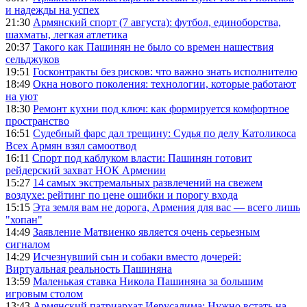
и надежды на успех
21:30
Армянский спорт (7 августа): футбол, единоборства,
шахматы, легкая атлетика
20:37
Такого как Пашинян не было со времен нашествия
сельджуков
19:51
Госконтракты без рисков: что важно знать исполнителю
18:49
Окна нового поколения: технологии, которые работают
на уют
18:30
Ремонт кухни под ключ: как формируется комфортное
пространство
16:51
Судебный фарс дал трещину: Судья по делу Католикоса
Всех Армян взял самоотвод
16:11
Спорт под каблуком власти: Пашинян готовит
рейдерский захват НОК Армении
15:27
14 самых экстремальных развлечений на свежем
воздухе: рейтинг по цене ошибки и порогу входа
15:15
Эта земля вам не дорога, Армения для вас — всего лишь
"хопан"
14:49
Заявление Матвиенко является очень серьезным
сигналом
14:29
Исчезнувший сын и собаки вместо дочерей:
Виртуальная реальность Пашиняна
13:59
Маленькая ставка Никола Пашиняна за большим
игровым столом
13:43
Армянский патриархат Иерусалима: Нужно встать на