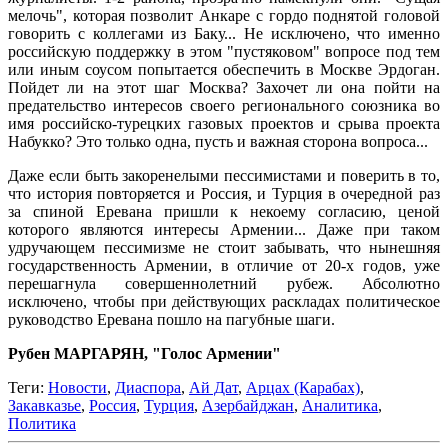
мелочь", которая позволит Анкаре с гордо поднятой головой
говорить с коллегами из Баку... Не исключено, что именно
российскую поддержку в этом "пустяковом" вопросе под тем
или иным соусом попытается обеспечить в Москве Эрдоган.
Пойдет ли на этот шаг Москва? Захочет ли она пойти на
предательство интересов своего регионального союзника во
имя российско-турецких газовых проектов и срыва проекта
Набукко? Это только одна, пусть и важная сторона вопроса...
Даже если быть закоренелыми пессимистами и поверить в то,
что история повторяется и Россия, и Турция в очередной раз
за спиной Еревана пришли к некоему согласию, ценой
которого являются интересы Армении... Даже при таком
удручающем пессимизме не стоит забывать, что нынешняя
государственность Армении, в отличие от 20-х годов, уже
перешагнула совершеннолетний рубеж. Абсолютно
исключено, чтобы при действующих раскладах политическое
руководство Еревана пошло на пагубные шаги.
Рубен МАРГАРЯН, "Голос Армении"
Теги:
Новости
,
Диаспора
,
Ай Дат
,
Арцах (Карабах)
,
Закавказье
,
Россия
,
Турция
,
Азербайджан
,
Аналитика
,
Политика