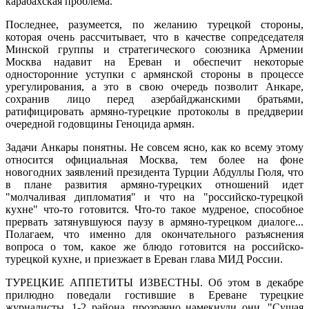
карабахская проблема.
Последнее, разумеется, по желанию турецкой стороны,
которая очень рассчитывает, что в качестве сопредседателя
Минской группы и стратегического союзника Армении
Москва надавит на Ереван и обеспечит некоторые
односторонние уступки с армянской стороны в процессе
урегулирования, а это в свою очередь позволит Анкаре,
сохранив лицо перед азербайджанскими братьями,
ратифицировать армяно-турецкие протоколы в преддверии
очередной годовщины Геноцида армян.
Задачи Анкары понятны. Не совсем ясно, как ко всему этому
относится официальная Москва, тем более на фоне
новогодних заявлений президента Турции Абдуллы Гюля, что
в плане развития армяно-турецких отношений идет
"молчаливая дипломатия" и что на "российско-турецкой
кухне" что-то готовится. Что-то такое мудреное, способное
прервать затянувшуюся паузу в армяно-турецком диалоге...
Полагаем, что именно для окончательного разъяснения
вопроса о том, какое же блюдо готовится на российско-
турецкой кухне, и приезжает в Ереван глава МИД России.
ТУРЕЦКИЕ АППЕТИТЫ ИЗВЕСТНЫ. Об этом в декабре
прилюдно поведали гостившие в Ереване турецкие
журналисты. 1-2 района, прозрачно намекнули они. "Сущая