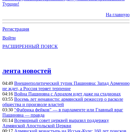
Турции!
На главную
Регистрация
Войти
РАСШИРЕННЫЙ ПОИСК
лента новостей
04:49
Внешнеполитический тупик Пашиняна: Запад Армению
не ждет, а Россия теряет терпение
04:16
Война Пашиняна с Арцахом идет даже на стадионах
03:55
Восемь лет ненависти: армянский режиссер о расколе
общества и произволе властей
03:30
"Фабрика фейков" — в парламенте или Главный враг
Пашиняна — правда
01:14
Всемирный совет церквей выразил поддержку
Армянской Апостольской Церкви
00:17
Армянский монастырь на Иссык-Куле: 160 лет поисков