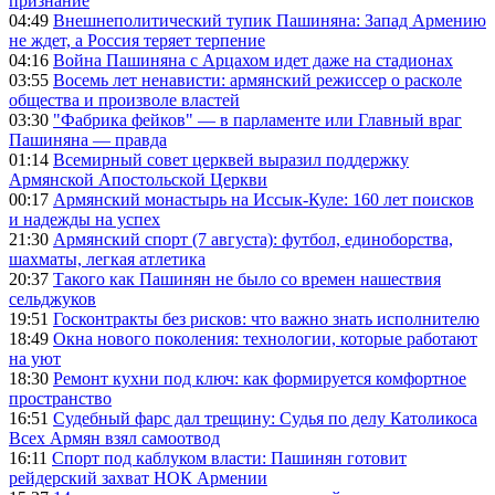
признание
04:49
Внешнеполитический тупик Пашиняна: Запад Армению
не ждет, а Россия теряет терпение
04:16
Война Пашиняна с Арцахом идет даже на стадионах
03:55
Восемь лет ненависти: армянский режиссер о расколе
общества и произволе властей
03:30
"Фабрика фейков" — в парламенте или Главный враг
Пашиняна — правда
01:14
Всемирный совет церквей выразил поддержку
Армянской Апостольской Церкви
00:17
Армянский монастырь на Иссык-Куле: 160 лет поисков
и надежды на успех
21:30
Армянский спорт (7 августа): футбол, единоборства,
шахматы, легкая атлетика
20:37
Такого как Пашинян не было со времен нашествия
сельджуков
19:51
Госконтракты без рисков: что важно знать исполнителю
18:49
Окна нового поколения: технологии, которые работают
на уют
18:30
Ремонт кухни под ключ: как формируется комфортное
пространство
16:51
Судебный фарс дал трещину: Судья по делу Католикоса
Всех Армян взял самоотвод
16:11
Спорт под каблуком власти: Пашинян готовит
рейдерский захват НОК Армении