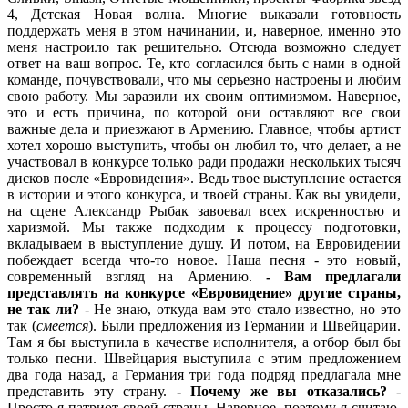
4, Детская Новая волна. Многие выказали готовность
поддержать меня в этом начинании, и, наверное, именно это
меня настроило так решительно. Отсюда возможно следует
ответ на ваш вопрос. Те, кто согласился быть с нами в одной
команде, почувствовали, что мы серьезно настроены и любим
свою работу. Мы заразили их своим оптимизмом. Наверное,
это и есть причина, по которой они оставляют все свои
важные дела и приезжают в Армению. Главное, чтобы артист
хотел хорошо выступить, чтобы он любил то, что делает, а не
участвовал в конкурсе только ради продажи нескольких тысяч
дисков после «Евровидения». Ведь твое выступление остается
в истории и этого конкурса, и твоей страны. Как вы увидели,
на сцене Александр Рыбак завоевал всех искренностью и
харизмой. Мы также подходим к процессу подготовки,
вкладываем в выступление душу. И потом, на Евровидении
побеждает всегда что-то новое. Наша песня - это новый,
современный взгляд на Армению.
- Вам предлагали
представлять на конкурсе «Евровидение» другие страны,
не так ли?
- Не знаю, откуда вам это стало известно, но это
так (
смеется
). Были предложения из Германии и Швейцарии.
Там я бы выступила в качестве исполнителя, а отбор был бы
только песни. Швейцария выступила с этим предложением
два года назад, а Германия три года подряд предлагала мне
представить эту страну.
- Почему же вы отказались?
-
Просто я патриот своей страны. Наверное, поэтому я считаю,