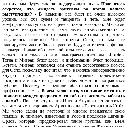
из них, мы будем так же поддерживать их.
- Поделитесь
секретом, что ожидать зрителям во время вашего
выступления?
- В Армении все будет на очень высоком
уровне. Мы оба будем и танцевать и петь. Мне будет
комфортно выступать на сцене с такой командой. Мы сами
готовим выступление и сами несем ответственность за
результат, и естественно вкладываем все силы в то, чтобы
получилось отлично. Что касается Осло, то там все
планируется масштабно и красиво. Будут интересные фишки
в номере. Только обо всем, об этом есть смысл рассказывать
только в том случае, если мы выиграем национальный отбор.
Тогда и Мигран будет здесь, и информации будет побольше.
Кстати, Мигран отказался сам ставить хореографию номера
для Осло, поскольку посчитал, что, находясь непосредственно
внутри процесса подготовки, теряешь объективное
восприятие и то, что нравится тебе, может не понравиться
публике. Поэтому мы решили обратиться за помощью к
профессионалам.
- В чем залог того, что такие именитые
личности международного масштаба согласились работать
с вами?
- После выступления Инги и Ануш я настроилась на
то, что хочу представить Армению на «Евровидении-2010».
Мы часто ездим на гастроли и многие предлагали свою
помощь. К примеру, известный в России продюсер Евгений
Орлов, который продюсировал такие группы, как ВИА
Сливки, Smash, Отпетые Мошенники, проекты Фабрика звезд