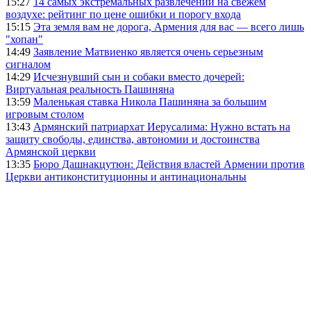
15:27
14 самых экстремальных развлечений на свежем
воздухе: рейтинг по цене ошибки и порогу входа
15:15
Эта земля вам не дорога, Армения для вас — всего лишь
"хопан"
14:49
Заявление Матвиенко является очень серьезным
сигналом
14:29
Исчезнувший сын и собаки вместо дочерей:
Виртуальная реальность Пашиняна
13:59
Маленькая ставка Никола Пашиняна за большим
игровым столом
13:43
Армянский патриархат Иерусалима: Нужно встать на
защиту свободы, единства, автономии и достоинства
Армянской церкви
13:35
Бюро Дашнакцутюн: Действия властей Армении против
Церкви антиконституционны и антинациональны