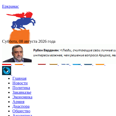
Еркрамас
Суббота, 08 августа 2026 года
Главная
Новости
Политика
Закавказье
Экономика
Армия
Диаспора
Общество
Аналитика