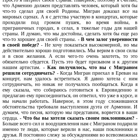
что Армению должен представлять человек, который хотя бы
что-то сделал для своей Родины. Мигран доказал все на
мировых сценах. А я с детства участвую в концертах, которые
проходили под громом пушек, во время войны, в
приграничных городах, в селах, в тяжелые годы для нашей
страны. И думаю, что мы достойны, сделать хотя бы еще раз
что-то хорошее для своей страны.
- В чем залог уверенности
в своей победе?
- Не хочу показаться высокомерной, но мы
действительно хорошо подготовились. Мы верим в свои силы
и в свои желания. А если чего-то очень захотеть, то это
обязательно сбудется. Пусть это будет призывом и к другим
нашим артистам.
- Как получилось, что вы с Миграном
решили сотрудничать?
- Когда Мигран приехал в Ереван на
концерт, нам удалось встретиться. Я давно хотела с ним
сотрудничать, но никак не получалось пообщаться. Когда я
ему сказала, что собираюсь готовиться к Евровидению и
предлагаю ему присоединиться, он ответил, что уже в курсе, и
мы начали работать. Наверное, в этом году сложившиеся
обстоятельства требовали выступления дуэта от Армении. И
думаем, что песня, которую мы представим, ворвется в ваши
сердца.
- Что бы вы хотели сказать своим поклонникам?
-
Больше всего сил и воодушевления нам с Миграном подарили
именно те люди, которые верили в нас, наши поклонники и
друзья. Я постоянно слежу за обсуждениями во всевозможных