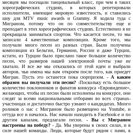
месяцев мы посещали танцевальный класс, при чем в таких
хореографических студиях, в которых репетировали
исполнители, имеющие мировую известность, и ставились
шоу для MTV music awards и Grammy. Я ходила туда с
Миграном, потому что он по совместительству еще и
преподает в этих хореографических студиях. Естественно я не
прекращала заниматься спортом. Что касается песен, то мы
записали 4 качественные композиции. Кроме того, мы
получали много песен из разных стран. Были получены
композиции из Бельгии, Германии, России и даже Турции,
кстати, из Турции было прислано такое большое количество
песен, что размеров нашей электронной почты уже не
хватало. И все же мы отказались от этой идеи и выбрали
авторов, чьи имена мы вам откроем после того, как приедет
Мигран. Пусть это останется пока сюрпризом.
- А каким
образом вы получали эти песни?
-Поскольку есть большое
количество поклонников и фанатов конкурса «Евровидение»,
желающих, чтобы их песни были исполнены на конкурсе, они
следят за всеми национальными отборами во всех странах-
участницах и достаточно быстро узнают о кандидатах. Много
роликов о нас с Миграном было размещено на Youtube, и
оттуда все и началось. Нас начали находить в Facebook-е и по
другим каналам, предлагали песни.
- Вы с Миграном
настроены на победу?
- Да. Мы уверены в своих силах, и в
силе нашей команды. Люди, которые будут рядом с нами, к