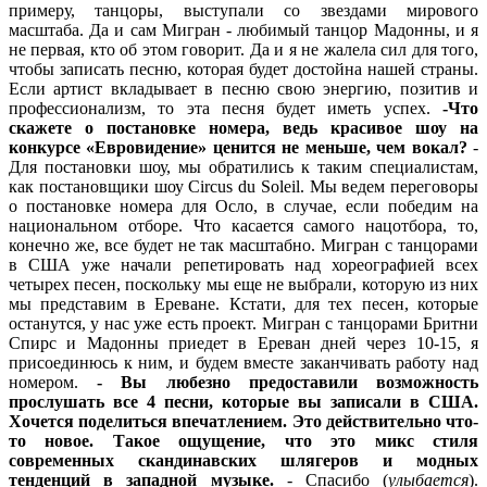
примеру, танцоры, выступали со звездами мирового
масштаба. Да и сам Мигран - любимый танцор Мадонны, и я
не первая, кто об этом говорит. Да и я не жалела сил для того,
чтобы записать песню, которая будет достойна нашей страны.
Если артист вкладывает в песню свою энергию, позитив и
профессионализм, то эта песня будет иметь успех.
-Что
скажете о постановке номера, ведь красивое шоу на
конкурсе «Евровидение» ценится не меньше, чем вокал?
-
Для постановки шоу, мы обратились к таким специалистам,
как постановщики шоу Circus du Soleil. Мы ведем переговоры
о постановке номера для Осло, в случае, если победим на
национальном отборе. Что касается самого нацотбора, то,
конечно же, все будет не так масштабно. Мигран с танцорами
в США уже начали репетировать над хореографией всех
четырех песен, поскольку мы еще не выбрали, которую из них
мы представим в Ереване. Кстати, для тех песен, которые
останутся, у нас уже есть проект. Мигран с танцорами Бритни
Спирс и Мадонны приедет в Ереван дней через 10-15, я
присоединюсь к ним, и будем вместе заканчивать работу над
номером.
- Вы любезно предоставили возможность
прослушать все 4 песни, которые вы записали в США.
Хочется поделиться впечатлением. Это действительно что-
то новое. Такое ощущение, что это микс стиля
современных скандинавских шлягеров и модных
тенденций в западной музыке.
- Спасибо (
улыбается
).