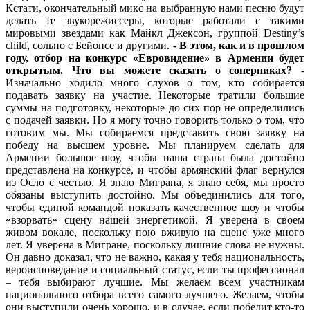
Кстати, окончательный микс на выбранную нами песню будут
делать те звукорежиссеры, которые работали с такими
мировыми звездами как Майкл Джексон, группой Destiny’s
child, сольно с Бейонсе и другими.
- В этом, как и в прошлом
году, отбор на конкурс «Евровидение» в Армении будет
открытым. Что вы можете сказать о соперниках?
-
Изначально ходило много слухов о том, кто собирается
подавать заявку на участие. Некоторые тратили большие
суммы на подготовку, некоторые до сих пор не определились
с подачей заявки. Но я могу точно говорить только о том, что
готовим мы. Мы собираемся представить свою заявку на
победу на высшем уровне. Мы планируем сделать для
Армении большое шоу, чтобы наша страна была достойно
представлена на конкурсе, и чтобы армянский флаг вернулся
из Осло с честью. Я знаю Миграна, я знаю себя, мы просто
обязаны выступить достойно. Мы объединились для того,
чтобы единой командой показать качественное шоу и чтобы
«взорвать» сцену нашей энергетикой. Я уверена в своем
живом вокале, поскольку пою вживую на сцене уже много
лет. Я уверена в Мигране, поскольку лишние слова не нужны.
Он давно доказал, что не важно, какая у тебя национальность,
вероисповедание и социальный статус, если ты профессионал
– тебя выбирают лучшие. Мы желаем всем участникам
национального отбора всего самого лучшего. Желаем, чтобы
они выступили очень хорошо, и в случае, если победит кто-то