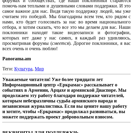
форумах и сообществах, где наши поклонники стараются
помочь нам теплыми и душевными словами поддержки. И это
самое важное для нас. Видя такую поддержку людей, мы уже
считаем это победой. Мы благодарны всем тем, кто рядом с
нами, кто будет голосовать за нас во время национального
отбора, и хотим сказать, что все это мы делаем для вас. Наши
поклонники находят такие видеозаписи и фотографии,
которых нет даже у нас самих, я каждый раз удивляюсь,
просматривая форумы (
смеется
). Дорогие поклонники, я вас
всех очень и очень люблю!
Panorama.am
Теги:
Культура
,
Мир
Уважаемые читатели! Уже более тридцати лет
Информационный центр «Еркрамас» рассказывает о
событиях в Армении, Арцахе и армянской Диаспоре. Мы
продолжаем эту работу благодаря поддержке читателей,
которым небезразличны судьба армянского народа и
независимая журналистика. Если вы цените нашу работу
и хотите, чтобы «Еркрамас» продолжал развиваться, вы
можете поддержать проект добровольным взносом.
РЕКВИЗИТЫ ДЛЯ ПОДДЕРЖКИ: