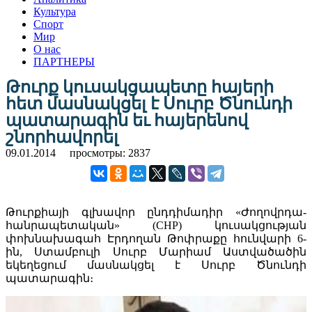
Культура
Спорт
Мир
О нас
ПАРТНЕРЫ
Թուրք կուսակցապետը հայերի
հետ մասնակցել է Սուրբ Ծնունդի
պատարագին եւ հայերենով
շնորհավորել
09.01.2014
просмотры: 2837
Թուրքիայի գլխավոր ընդդիմադիր «Ժողովրդա-
հանրապետական» (CHP) կուսակցության
փոխնախագահ Էրդողան Թոփրաքը հունվարի 6-
ին, Ստամբուլի Սուրբ Մարիամ Աստվածածին
եկեղեցում մասնակցել է Սուրբ Ծնունդի
պատարագին։