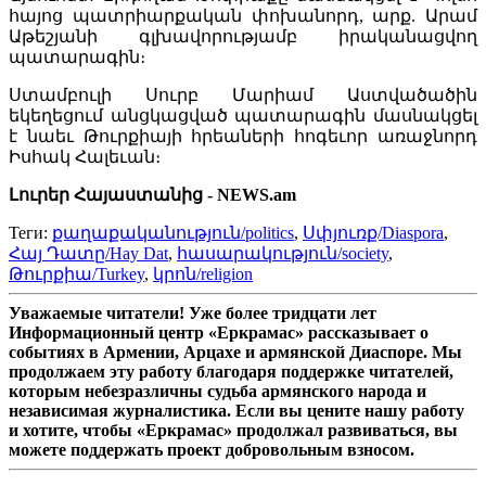
հայոց պատրիարքական փոխանորդ, արք. Արամ
Աթեշյանի գլխավորությամբ իրականացվող
պատարագին։
Ստամբուլի Սուրբ Մարիամ Աստվածածին
եկեղեցում անցկացված պատարագին մասնակցել
է նաեւ Թուրքիայի հրեաների հոգեւոր առաջնորդ
Իսհակ Հալեւան։
Լուրեր Հայաստանից - NEWS.am
Теги:
քաղաքականություն/politics
,
Սփյուռք/Diaspora
,
Հայ Դատը/Hay Dat
,
հասարակություն/society
,
Թուրքիա/Turkey
,
կրոն/religion
Уважаемые читатели! Уже более тридцати лет
Информационный центр «Еркрамас» рассказывает о
событиях в Армении, Арцахе и армянской Диаспоре. Мы
продолжаем эту работу благодаря поддержке читателей,
которым небезразличны судьба армянского народа и
независимая журналистика. Если вы цените нашу работу
и хотите, чтобы «Еркрамас» продолжал развиваться, вы
можете поддержать проект добровольным взносом.