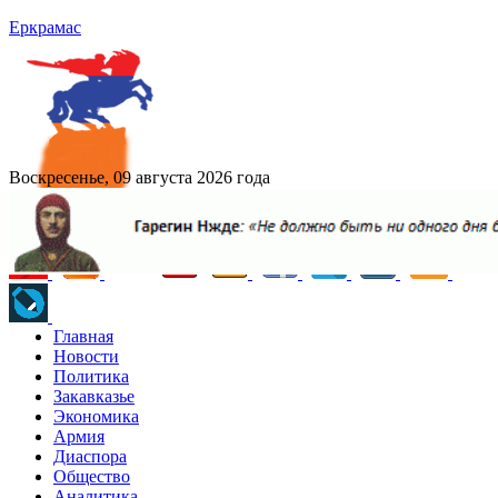
Еркрамас
Воскресенье, 09 августа 2026 года
Главная
Новости
Политика
Закавказье
Экономика
Армия
Диаспора
Общество
Аналитика