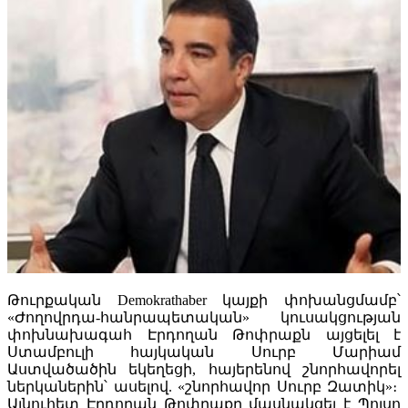
Թուրքական Demokrathaber կայքի փոխանցմամբ՝
«Ժողովրդա-հանրապետական» կուսակցության
փոխնախագահ Էրդողան Թոփրաքն այցելել է
Ստամբուլի հայկական Սուրբ Մարիամ
Աստվածածին եկեղեցի, հայերենով շնորհավորել
ներկաներին՝ ասելով. «շնորհավոր Սուրբ Զատիկ»։
Այնուհետ Էրդողան Թոփրաքը մասնակցել է Պոլսո