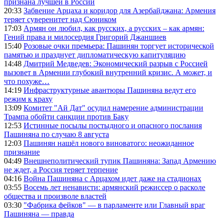
признана лучшей в России
20:33
Забвение Арцаха и коридор для Азербайджана: Армения
теряет суверенитет над Сюником
17:03
Армян он любил, как русских, а русских – как армян:
Гений права и милосердия Григорий Джаншиев
15:40
Розовые очки премьера: Пашинян торгует исторической
памятью и празднует дипломатическую капитуляцию
14:48
Дмитрий Медведев: Экономический разрыв с Россией
вызовет в Армении глубокий внутренний кризис. А может, и
что похуже…
14:19
Инфраструктурные авантюры Пашиняна ведут его
режим к краху
13:09
Комитет "Ай Дат" осудил намерение администрации
Трампа обойти санкции против Баку
12:53
Истинные посылы постыдного и опасного послания
Пашиняна по случаю 8 августа
12:03
Пашинян нашёл нового виноватого: неожиданное
признание
04:49
Внешнеполитический тупик Пашиняна: Запад Армению
не ждет, а Россия теряет терпение
04:16
Война Пашиняна с Арцахом идет даже на стадионах
03:55
Восемь лет ненависти: армянский режиссер о расколе
общества и произволе властей
03:30
"Фабрика фейков" — в парламенте или Главный враг
Пашиняна — правда