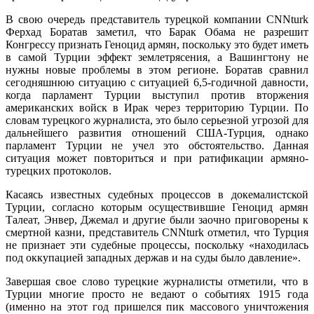
В свою очередь представитель турецкой компании CNNturk
Ферхад Боратав заметил, что Барак Обама не разрешит
Конгрессу признать Геноцид армян, поскольку это будет иметь
в самой Турции эффект землетрясения, а Вашингтону не
нужны новые проблемы в этом регионе. Боратав сравнил
сегодняшнюю ситуацию с ситуацией 6,5-годичной давности,
когда парламент Турции выступил против вторжения
американских войск в Ирак через территорию Турции. По
словам турецкого журналиста, это было серьезной угрозой для
дальнейшего развития отношений США-Турция, однако
парламент Турции не учел это обстоятельство. Данная
ситуация может повториться и при ратификации армяно-
турецких протоколов.
Касаясь известных судебных процессов в докемалистской
Турции, согласно которым осуществившие Геноцид армян
Талеат, Энвер, Джемал и другие были заочно приговорены к
смертной казни, представитель CNNturk отметил, что Турция
не признает эти судебные процессы, поскольку «находилась
под оккупацией западных держав и на суды было давление».
Завершая свое слово турецкие журналисты отметили, что в
Турции многие просто не ведают о событиях 1915 года
(именно на этот год пришелся пик массового уничтожения