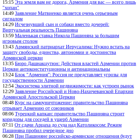
15:15
Эта земля вам не дорога, Армения для вас — всего лишь
"хопан"
14:49
Заявление Матвиенко является очень серьезным
сигналом
14:29
Исчезнувший сын и собаки вместо дочерей:
Виртуальная реальность Пашиняна
13:59
Маленькая ставка Никола Пашиняна за большим
игровым столом
13:43
Армянский патриархат Иерусалима: Нужно встать на
защиту свободы, единства, автономии и достоинства
Армянской церкви
13:35
Бюро Дашнакцутюн: Действия властей Армении против
Церкви антиконституционны и антинациональны
13:24
Блок "Армения": Россия не представляет угрозы для
государственности Армении
12:54
Экосистема элитной недвижимости: как устроен рынок
12:29
Заявление Российской и Ново-Нахичеванской Епархии
Армянской Апостольской Церкви
08:48
Курс на самоуничтожение: правительство Пашиняна
отрывает Армению от союзников
08:06
Турецкий капкан: правительство Пашиняна строит
коридоры для соседей в ущерб Армении
07:11
От сдачи Арцаха до суда над Католикосом: Режим
Пашиняна пробил очередное дно
06:28
При Пашиняне российско-армянские отношения будут