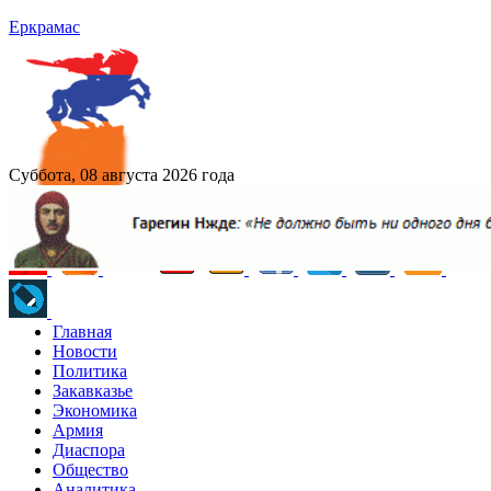
Еркрамас
Суббота, 08 августа 2026 года
Главная
Новости
Политика
Закавказье
Экономика
Армия
Диаспора
Общество
Аналитика