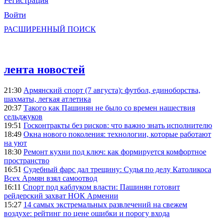
Регистрация
Войти
РАСШИРЕННЫЙ ПОИСК
лента новостей
21:30
Армянский спорт (7 августа): футбол, единоборства,
шахматы, легкая атлетика
20:37
Такого как Пашинян не было со времен нашествия
сельджуков
19:51
Госконтракты без рисков: что важно знать исполнителю
18:49
Окна нового поколения: технологии, которые работают
на уют
18:30
Ремонт кухни под ключ: как формируется комфортное
пространство
16:51
Судебный фарс дал трещину: Судья по делу Католикоса
Всех Армян взял самоотвод
16:11
Спорт под каблуком власти: Пашинян готовит
рейдерский захват НОК Армении
15:27
14 самых экстремальных развлечений на свежем
воздухе: рейтинг по цене ошибки и порогу входа