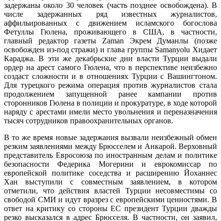
задержаны около 30 человек (часть позднее освобождена). В
числе задержанных ряд известных журналистов,
аффильированных с движением исламского богослова
Фетуллы Гюлена, проживающего в США, в частности,
главный редактор газеты Zaman Экрем Думанлы (позже
освобожден из-под стражи) и глава группы Samanyolu Хидает
Караджа. В эти же декабрьские дни власти Турции выдали
ордер на арест самого Гюлена, что в перспективе неизбежно
создаст сложности и в отношениях Турции с Вашингтоном.
Для турецкого режима операция против журналистов стала
продолжением запущенной ранее кампании против
сторонников Гюлена в полиции и прокуратуре, в ходе которой
наряду с арестами имели место увольнения и переназначения
тысяч сотрудников правоохранительных органов.
В то же время новые задержания вызвали неизбежный обмен
резким заявлениями между Брюсселем и Анкарой. Верховный
представитель Евросоюза по иностранным делам и политике
безопасности Федерика Могерини и еврокомиссар по
европейской политике соседства и расширению Йоханнес
Хан выступили с совместным заявлением, в котором
отметили, что действия властей Турции несовместимы со
свободой СМИ и идут вразрез с европейскими ценностями. В
ответ на критику со стороны ЕС президент Турции дважды
резко высказался в адрес Брюсселя. В частности, он заявил,