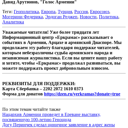
Давид Арутюнов, "Голос Армении"
Теги:
Геополитика
,
Европа
,
Турция
,
Россия
,
Евросоюз
,
Могерини Федерика
,
Эрдоган Реджеп
,
Новости
,
Политика
,
Аналитика
Уважаемые читатели! Уже более тридцати лет
Информационный центр «Еркрамас» рассказывает о
событиях в Армении, Арцахе и армянской Диаспоре. Мы
продолжаем эту работу благодаря поддержке читателей,
которым небезразличны судьба армянского народа и
независимая журналистика. Если вы цените нашу работу
и хотите, чтобы «Еркрамас» продолжал развиваться, вы
можете поддержать проект добровольным взносом.
РЕКВИЗИТЫ ДЛЯ ПОДДЕРЖКИ:
Карта Сбербанка – 2202 2072 1610 0373
Форма для донатов
https://dzen.ru/yerkramas?donate=true
По этим темам читайте также
Нацархив Армении проведет в Ереване выставку,
посвященную 100-летию Геноцида
Догу Перинчек сделал циничное заявление в адрес жены