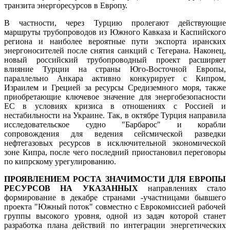
транзита энергоресурсов в Европу.
В частности, через Турцию пролегают действующие
маршруты трубопроводов из Южного Кавказа и Каспийского
региона и наиболее вероятные пути экспорта иранских
энергоносителей после снятия санкций с Тегерана. Наконец,
новый российский трубопроводный проект расширяет
влияние Турции на страны Юго-Восточной Европы,
параллельно Анкара активно конкурирует с Кипром,
Израилем и Грецией за ресурсы Средиземного моря, также
приобретающие ключевое значение для энергобезопасности
ЕС в условиях кризиса в отношениях с Россией и
нестабильности на Украине. Так, в октябре Турция направила
исследовательское судно "Барбарос" и корабли
сопровождения для ведения сейсмической разведки
нефтегазовых ресурсов в исключительной экономической
зоне Кипра, после чего последний приостановил переговоры
по кипрскому урегулированию.
ПРОЯВЛЕНИЕМ РОСТА ЗНАЧИМОСТИ ДЛЯ ЕВРОПЫ
РЕСУРСОВ НА УКАЗАННЫХ
направлениях стало
формирование в декабре странами -участницами бывшего
проекта "Южный поток" совместно с Еврокомиссией рабочей
группы высокого уровня, одной из задач которой станет
разработка плана действий по интеграции энергетических