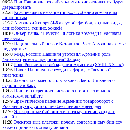
06:28
При Пашиняне российско-армянские отношения будут
деградировать
22:28
Красиво жить не запретишь... Особенно армянским
чиновникам
21:27
Армянский спорт (4-6 августа): футбол, водные виды,
единоборства, теннис, хоккей
18:10
Энвер-паша, "Немесис" и логика возмездия: Расплата
неизбежна
17:30
Национальный позор: Католикос Всех Армян на скамье
подсудимых
16:40
МИД России: Пашинян уготовил Армении роль
"низкозатратного предприятия" Запада
15:07
Роль России в освобождении Армении (XVIII–XX вв.)
13:36
Никол Пашинян переходит к формуле "вечного"
правления
13:22
Закон силы вместо силы закона: Давид Ишханян о
судилище в Баку
13:08
Попытка переписать историю и стать властью в
армянском вилайете
12:49
Драматическое падение Армении: товарооборот с
Россией рухнул, а топливо бьет ценовые рекорды
12:30
Электронные библиотеки: почему чтение уходит в
онлайн
11:28
Электронные платежи: почему современному бизнесу
важно принимать оплату онлайн