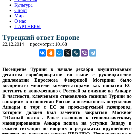
Культура
Спорт
Мир
О нас
ПАРТНЕРЫ
Турецкий ответ Европе
22.12.2014
просмотры: 10168
Посещение Турции в начале декабря внушительным
десантом евробюрократов во главе с руководителем
дипломатии Евросоюза Федерикой Могерини было
воспринято многими комментаторами как попытка ЕС
вступить в конкуренцию с Россией за влияние на Анкару.
В частности, ключевыми становились позиция Турции по
санкциям в отношении России и возможность вступления
Анкары в торг с ЕС за проектируемый газопровод,
который должен был заменить закрытый Москвой
"Южный поток". Ранее склонная к геополитическому
маневрированию Анкара пошла на уступки Западу в
схожей ситуации по вопросу о результатах крупнейшего
тендера на поставки систем ПРО/ПВО. Первоначально в