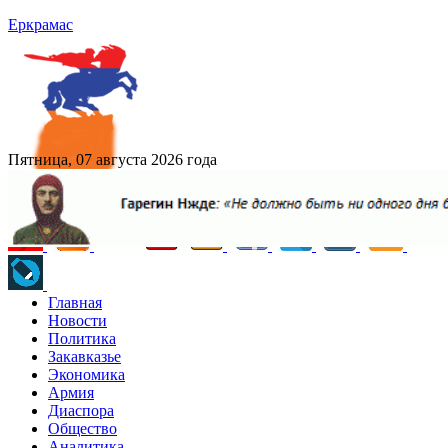
Еркрамас
Пятница, 07 августа 2026 года
Главная
Новости
Политика
Закавказье
Экономика
Армия
Диаспора
Общество
Аналитика