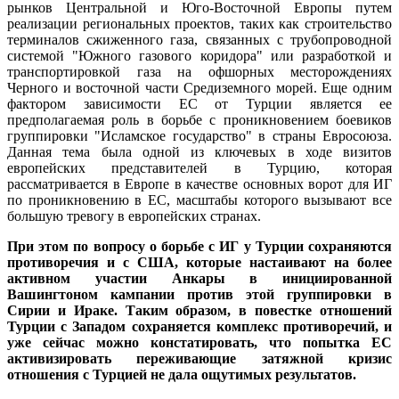
рынков Центральной и Юго-Восточной Европы путем
реализации региональных проектов, таких как строительство
терминалов сжиженного газа, связанных с трубопроводной
системой "Южного газового коридора" или разработкой и
транспортировкой газа на офшорных месторождениях
Черного и восточной части Средиземного морей. Еще одним
фактором зависимости ЕС от Турции является ее
предполагаемая роль в борьбе с проникновением боевиков
группировки "Исламское государство" в страны Евросоюза.
Данная тема была одной из ключевых в ходе визитов
европейских представителей в Турцию, которая
рассматривается в Европе в качестве основных ворот для ИГ
по проникновению в ЕС, масштабы которого вызывают все
большую тревогу в европейских странах.
При этом по вопросу о борьбе с ИГ у Турции сохраняются
противоречия и с США, которые настаивают на более
активном участии Анкары в инициированной
Вашингтоном кампании против этой группировки в
Сирии и Ираке. Таким образом, в повестке отношений
Турции с Западом сохраняется комплекс противоречий, и
уже сейчас можно констатировать, что попытка ЕС
активизировать переживающие затяжной кризис
отношения с Турцией не дала ощутимых результатов.