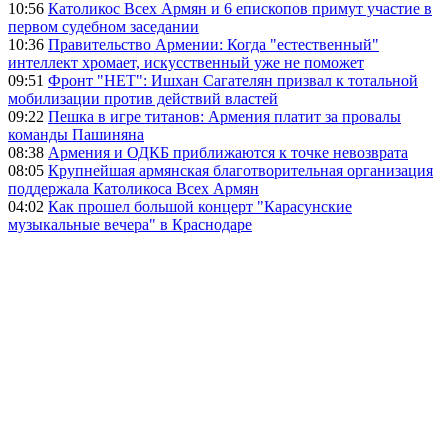
10:56
Католикос Всех Армян и 6 епископов примут участие в
первом судебном заседании
10:36
Правительство Армении: Когда "естественный"
интеллект хромает, искусственный уже не поможет
09:51
Фронт "НЕТ": Ишхан Сагателян призвал к тотальной
мобилизации против действий властей
09:22
Пешка в игре титанов: Армения платит за провалы
команды Пашиняна
08:38
Армения и ОДКБ приближаются к точке невозврата
08:05
Крупнейшая армянская благотворительная организация
поддержала Католикоса Всех Армян
04:02
Как прошел большой концерт "Карасунские
музыкальные вечера" в Краснодаре