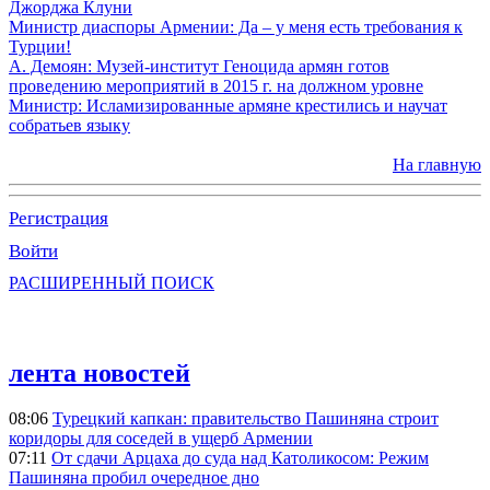
Джорджа Клуни
Министр диаспоры Армении: Да – у меня есть требования к
Турции!
А. Демоян: Музей-институт Геноцида армян готов
проведению мероприятий в 2015 г. на должном уровне
Министр: Исламизированные армяне крестились и научат
собратьев языку
На главную
Регистрация
Войти
РАСШИРЕННЫЙ ПОИСК
лента новостей
08:06
Турецкий капкан: правительство Пашиняна строит
коридоры для соседей в ущерб Армении
07:11
От сдачи Арцаха до суда над Католикосом: Режим
Пашиняна пробил очередное дно