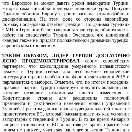
что Евросоюз не может давать уроки демократии Турции,
которая сама способна преподать подобный урок. Попутно
Эрдоган обвинил Европу в росте расизма, исламофобии и
дискриминации. На этом фоне со стороны европейцев,
похоже, последовала ответная реакция. По данным турецких
СМИ, в Германии были задержаны трое турок, обвиняемых в
работе на спецслужбы Турции. Очевидно, что шпионский
скандал также не придаст положительной динамики турецко-
европейским отношениям.
ТАКИМ ОБРАЗОМ, ЛИДЕР ТУРЦИИ ДОСТАТОЧНО
ЯСНО ПРОДЕМОНСТРИРОВАЛ
своим европейским
партнерам, что консолидация умеренного исламистского
режима в Турции сейчас для него важнее европейской
интеграции страны, особенно на фоне предстоящих в 2015 г.
парламентских выборов. Отметим, что, по итогам последних,
правящая партия Турции планирует получить большинство,
которое позволит исламистам внести изменения в
Конституцию страны для расширения полномочий
президента и фактического изменения модели управления
Турцией. При этом данные планы турецких властей также не
приветствуются ЕС, который рассматривает их как усиление
авторитарных тенденций в Турции. В то же время Анкара в
вопросе отношений с ЕС в настоящее время практически
ничем не рискует, учитывая растущее значение Турции для