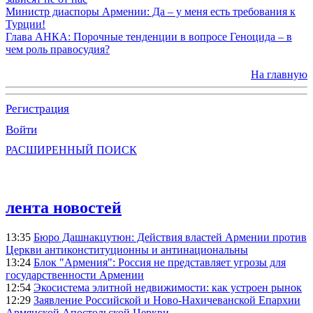
Министр диаспоры Армении: Да – у меня есть требования к
Турции!
Глава АНКА: Порочные тенденции в вопросе Геноцида – в
чем роль правосудия?
На главную
Регистрация
Войти
РАСШИРЕННЫЙ ПОИСК
лента новостей
13:35
Бюро Дашнакцутюн: Действия властей Армении против
Церкви антиконституционны и антинациональны
13:24
Блок "Армения": Россия не представляет угрозы для
государственности Армении
12:54
Экосистема элитной недвижимости: как устроен рынок
12:29
Заявление Российской и Ново-Нахичеванской Епархии
Армянской Апостольской Церкви