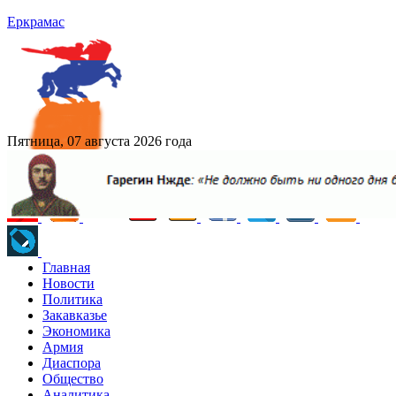
Еркрамас
Пятница, 07 августа 2026 года
Главная
Новости
Политика
Закавказье
Экономика
Армия
Диаспора
Общество
Аналитика