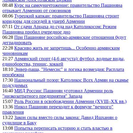
08:48
Курс на самоуничтожение: правительство Пашиняна
отрывает Армению от союзников
08:06
Турецкий капкан: правительство Пашиняна строит
коридоры для соседей в ущерб Армении
07:11
От сдачи Арцаха до суда над Католикосом: Режим
Пашиняна пробил очередное дно
06:28
При Пашиняне российско-армянские отношения будут
деградировать
22:28
Красиво жить не запретишь... Особенно армянским
чиновникам
21:27
Армянский спорт (4-6 августа): футбол, водные виды,
единоборства, теннис, хоккей
18:10
Энвер-паша, "Немесис" и логика возмездия: Расплата
неизбежна
17:30
Национальный позор: Католикос Всех Армян на скамье
подсудимых
16:40
МИД России: Пашинян уготовил Армении роль
"низкозатратного предприятия" Запада
15:07
Роль России в освобождении Армении (XVIII–XX вв.)
13:36
Никол Пашинян переходит к формуле "вечного"
правления
13:22
Закон силы вместо силы закона: Давид Ишханян о
судилище в Баку
13:08
Попытка переписать историю и стать властью в