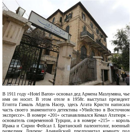
В 1911 году «Hotel Baron» основал дед Армена Мазлумяна, чье
имя он носит. В этом отеле в 1958г. выступал президент
Египта Гамаль Абдель Насер, здесь Агата Кристи написала
часть своего знаменитого детектива «Убийство в Восточном
экспрессе». В номере «201» останавливался Кемал Ататюрк –
основатель современной Турции, а в номере «215» – король
Ирака и Сирии Фейсал I. Британский палеонтолог, военный
разведчик Лоуренс Аравийский предпочитал комнату под