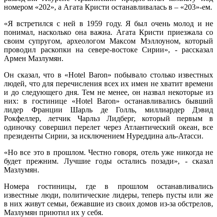
номером «202», а Агата Кристи останавливалась в – «203»-ем.
«Я встретился с ней в 1959 году. Я был очень молод и не
понимал, насколько она важна. Агата Кристи приезжала со
своим супругом, археологом Максом Мэллоуном, который
проводил раскопки на севере-востоке Сирии», - рассказал
Армен Мазлумян.
Он сказал, что в «Hotel Baron» побывало столько известных
людей, что для перечисления всех их имен не хватит времени
и до следующего дня. Тем не менее, он назвал некоторые из
них: в гостинице «Hotel Baron» останавливались бывший
лидер Франции Шарль де Голль, миллиардер Дэвид
Рокфеллер, летчик Чарльз Лидберг, который первым в
одиночку совершил перелет через Атлантический океан, все
президенты Сирии, за исключением Нуреддина аль-Атасси.
«Но все это в прошлом. Честно говоря, отель уже никогда не
будет прежним. Лучшие годы остались позади», - сказал
Мазлумян.
Номера гостиницы, где в прошлом останавливались
известные люди, политические лидеры, теперь пусты или же
в них живут семьи, бежавшие из своих домов из-за обстрелов,
Мазлумян приютил их у себя.