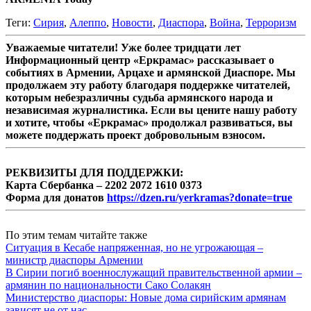
Теги:
Сирия
,
Алеппо
,
Новости
,
Диаспора
,
Война
,
Терроризм
Уважаемые читатели! Уже более тридцати лет
Информационный центр «Еркрамас» рассказывает о
событиях в Армении, Арцахе и армянской Диаспоре. Мы
продолжаем эту работу благодаря поддержке читателей,
которым небезразличны судьба армянского народа и
независимая журналистика. Если вы цените нашу работу
и хотите, чтобы «Еркрамас» продолжал развиваться, вы
можете поддержать проект добровольным взносом.
РЕКВИЗИТЫ ДЛЯ ПОДДЕРЖКИ:
Карта Сбербанка – 2202 2072 1610 0373
Форма для донатов
https://dzen.ru/yerkramas?donate=true
По этим темам читайте также
Ситуация в Кесабе напряженная, но не угрожающая –
министр диаспоры Армении
В Сирии погиб военнослужащий правительственной армии –
армянин по национальности Сако Солакян
Министерство диаспоры: Новые дома сирийским армянам
зависят не от нас