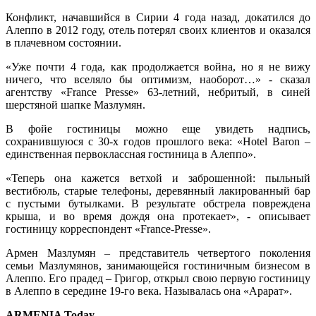
Конфликт, начавшийся в Сирии 4 года назад, докатился до
Алеппо в 2012 году, отель потерял своих клиентов и оказался
в плачевном состоянии.
«Уже почти 4 года, как продолжается война, но я не вижу
ничего, что вселяло бы оптимизм, наоборот…» - сказал
агентству «France Presse» 63-летний, небритый, в синей
шерстяной шапке Мазлумян.
В фойе гостиницы можно еще увидеть надпись,
сохранившуюся с 30-х годов прошлого века: «Hotel Baron –
единственная первоклассная гостиница в Алеппо».
«Теперь она кажется ветхой и заброшенной: пыльный
вестибюль, старые телефоны, деревянный лакированный бар
с пустыми бутылками. В результате обстрела повреждена
крыша, и во время дождя она протекает», - описывает
гостиницу корреспондент «France-Presse».
Армен Мазлумян – представитель четвертого поколения
семьи Мазлумянов, занимающейся гостиничным бизнесом в
Алеппо. Его прадед – Григор, открыл свою первую гостиницу
в Алеппо в середине 19-го века. Называлась она «Арарат».
ARMENIA Today