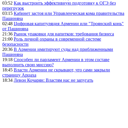
03:52
Как выстроить эффективную подготовку к ОГЭ без
перегрузок
03:15
Кабинет застоя или Управленческая кома правительства
Пашиняна
02:48
Цифровая капитуляция Армении или "Троянский конь"
от Пашиняна
21:36
Рынок упаковки для напитков: требования бизнеса
21:00
Роль личной охраны в современной системе
безопасности
20:36
В Армении имитируют суды над приближенными
Пашиняна
19:18
Способен ли парламент Армении в этом составе
выполнить свою миссию?
18:45
Власти Армении не скрывают, что сами закрыли
страницу Арцаха
18:34
Левон Кочарян: Властям нас не запугать