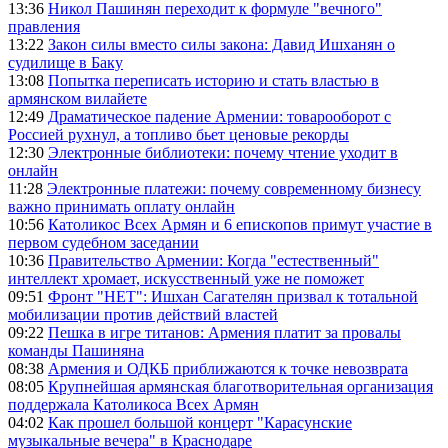
13:36
Никол Пашинян переходит к формуле "вечного"
правления
13:22
Закон силы вместо силы закона: Давид Ишханян о
судилище в Баку
13:08
Попытка переписать историю и стать властью в
армянском вилайете
12:49
Драматическое падение Армении: товарооборот с
Россией рухнул, а топливо бьет ценовые рекорды
12:30
Электронные библиотеки: почему чтение уходит в
онлайн
11:28
Электронные платежи: почему современному бизнесу
важно принимать оплату онлайн
10:56
Католикос Всех Армян и 6 епископов примут участие в
первом судебном заседании
10:36
Правительство Армении: Когда "естественный"
интеллект хромает, искусственный уже не поможет
09:51
Фронт "НЕТ": Ишхан Сагателян призвал к тотальной
мобилизации против действий властей
09:22
Пешка в игре титанов: Армения платит за провалы
команды Пашиняна
08:38
Армения и ОДКБ приближаются к точке невозврата
08:05
Крупнейшая армянская благотворительная организация
поддержала Католикоса Всех Армян
04:02
Как прошел большой концерт "Карасунские
музыкальные вечера" в Краснодаре