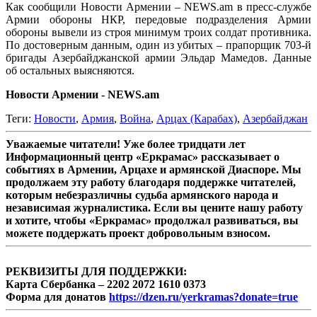
Как сообщили Новости Армении – NEWS.am в пресс-службе
Армии обороны НКР, передовые подразделения Армии
обороны вывели из строя минимум троих солдат противника.
По достоверным данным, один из убитых – прапорщик 703-й
бригады Азербайджанской армии Эльдар Мамедов. Данные
об остальных выясняются.
Новости Армении - NEWS.am
Теги:
Новости
,
Армия
,
Война
,
Арцах (Карабах)
,
Азербайджан
Уважаемые читатели! Уже более тридцати лет
Информационный центр «Еркрамас» рассказывает о
событиях в Армении, Арцахе и армянской Диаспоре. Мы
продолжаем эту работу благодаря поддержке читателей,
которым небезразличны судьба армянского народа и
независимая журналистика. Если вы цените нашу работу
и хотите, чтобы «Еркрамас» продолжал развиваться, вы
можете поддержать проект добровольным взносом.
РЕКВИЗИТЫ ДЛЯ ПОДДЕРЖКИ:
Карта Сбербанка – 2202 2072 1610 0373
Форма для донатов
https://dzen.ru/yerkramas?donate=true