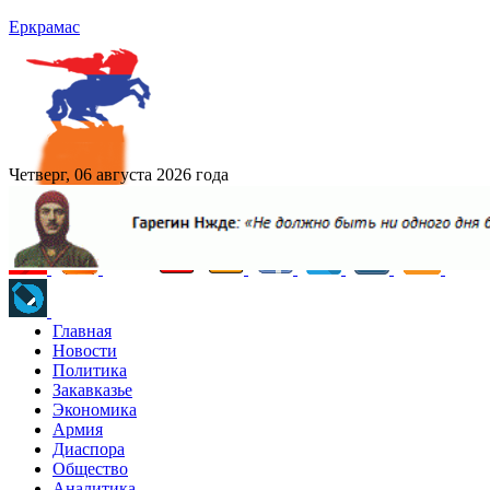
Еркрамас
Четверг, 06 августа 2026 года
Главная
Новости
Политика
Закавказье
Экономика
Армия
Диаспора
Общество
Аналитика