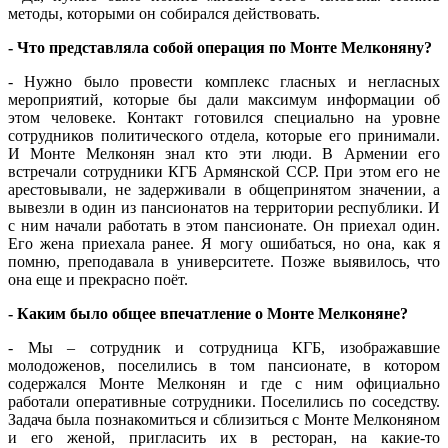
методы, которыми он собирался действовать.
- Что представляла собой операция по Монте Мелконяну?
- Нужно было провести комплекс гласных и негласных
мероприятий, которые бы дали максимум информации об
этом человеке. Контакт готовился специально на уровне
сотрудников политического отдела, которые его принимали.
И Монте Мелконян знал кто эти люди. В Армении его
встречали сотрудники КГБ Армянской ССР. При этом его не
арестовывали, не задерживали в общепринятом значении, а
вывезли в один из пансионатов на территории республики. И
с ним начали работать в этом пансионате. Он приехал один.
Его жена приехала ранее. Я могу ошибаться, но она, как я
помню, преподавала в университете. Позже выявилось, что
она еще и прекрасно поёт.
- Каким было общее впечатление о Монте Мелконяне?
- Мы – сотрудник и сотрудница КГБ, изображавшие
молодоженов, поселились в том пансионате, в котором
содержался Монте Мелконян и где с ним официально
работали оперативные сотрудники. Поселились по соседству.
Задача была познакомиться и сблизиться с Монте Мелконяном
и его женой, пригласить их в ресторан, на какие-то