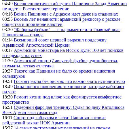
04:49
Внешнеполитический тупик Пашиняна: Запад Армению
не ждет, а Россия теряет терпение
04:16
Война Пашиняна с Арцахом идет даже на стадионах
03:55
Восемь лет ненависти: армянский режиссер о расколе
общества и произволе властей
03:30
"Фабрика фейков" — в парламенте или Главный враг
Пашиняна — правда
01:14
Всемирный совет церквей выразил поддержку
Армянской Апостольской Церкви
00:17
Армянский монастырь на Иссык-Куле: 160 лет поисков
и надежды на успех
21:30
Армянский спорт (7 августа): футбол, единоборства,
шахматы, легкая атлетика
20:37
Такого как Пашинян не было со времен нашествия
сельджуков
19:51
Госконтракты без рисков: что важно знать исполнителю
18:49
Окна нового поколения: технологии, которые работают
на уют
18:30
Ремонт кухни под ключ: как формируется комфортное
пространство
16:51
Судебный фарс дал трещину: Судья по делу Католикоса
Всех Армян взял самоотвод
16:11
Спорт под каблуком власти: Пашинян готовит
рейдерский захват НОК Армении
15:27
14 самых экстремальных развлечений на свежем