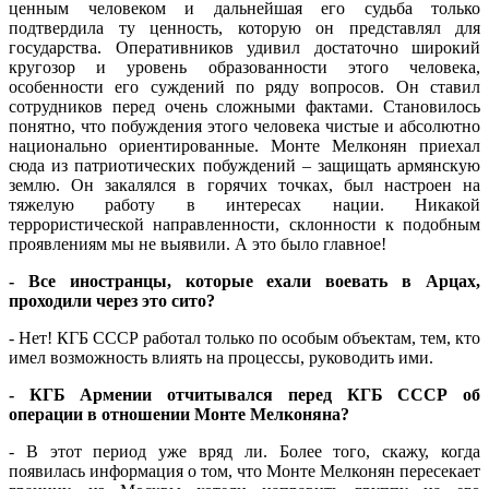
ценным человеком и дальнейшая его судьба только
подтвердила ту ценность, которую он представлял для
государства. Оперативников удивил достаточно широкий
кругозор и уровень образованности этого человека,
особенности его суждений по ряду вопросов. Он ставил
сотрудников перед очень сложными фактами. Становилось
понятно, что побуждения этого человека чистые и абсолютно
национально ориентированные. Монте Мелконян приехал
сюда из патриотических побуждений – защищать армянскую
землю. Он закалялся в горячих точках, был настроен на
тяжелую работу в интересах нации. Никакой
террористической направленности, склонности к подобным
проявлениям мы не выявили. А это было главное!
- Все иностранцы, которые ехали воевать в Арцах,
проходили через это сито?
- Нет! КГБ СССР работал только по особым объектам, тем, кто
имел возможность влиять на процессы, руководить ими.
- КГБ Армении отчитывался перед КГБ СССР об
операции в отношении Монте Мелконяна?
- В этот период уже вряд ли. Более того, скажу, когда
появилась информация о том, что Монте Мелконян пересекает