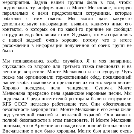
мероприятия. Задача нашей группы была в том, чтобы
подтвердить ту информацию о Монте Мелконяне, которую
параллельно с нами предоставляли сотрудники, которые
работали с ним гласно. Мы могли дать какую-то
дополнительную информацию, выявить какие-то иные его
контакты, о которых он по какой-то причине не сообщил
сотрудникам, работавшим с ним. Я думаю, что мы справились
с нашей задачей очень хорошо, потому что в итоге
расхождений в информации полученной от обеих групп не
было.
Мы познакомились якобы случайно. Я и моя напарница
спускались со второго или третьего этажа пансионата и на
лестнице встретили Монте Мелконяна и его супругу. Чуть
позже мы организовали торжественный обед, посвященный
нашей якобы помолвке и пригласили их на это мероприятие.
Хорошо посидели, пели, танцевали. Супруга Монте
Мелконяна прекрасно пела армянские народные песни. Мы
подпевали. Среди посетителей ресторана были и сотрудники
КГБ СССР, негласно работавшие там. Они обеспечивали
безопасность мероприятия. Монте Мелконян и его жена были
под усиленной гласной и негласной охраной. Они жили в
полной безопасности в этом пансионате. И Монте Мелконян
понимал, что в Армении он находится в полной безопасности.
Впечатление о нем было хорошим. Монте был для нас очень