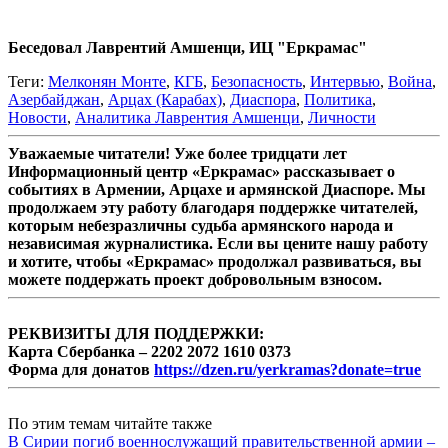
.
Беседовал Лаврентий Амшенци, ИЦ "Еркрамас"
Теги:
Мелконян Монте
,
КГБ
,
Безопасность
,
Интервью
,
Война
,
Азербайджан
,
Арцах (Карабах)
,
Диаспора
,
Политика
,
Новости
,
Аналитика Лаврентия Амшенци
,
Личности
Уважаемые читатели! Уже более тридцати лет
Информационный центр «Еркрамас» рассказывает о
событиях в Армении, Арцахе и армянской Диаспоре. Мы
продолжаем эту работу благодаря поддержке читателей,
которым небезразличны судьба армянского народа и
независимая журналистика. Если вы цените нашу работу
и хотите, чтобы «Еркрамас» продолжал развиваться, вы
можете поддержать проект добровольным взносом.
РЕКВИЗИТЫ ДЛЯ ПОДДЕРЖКИ:
Карта Сбербанка – 2202 2072 1610 0373
Форма для донатов
https://dzen.ru/yerkramas?donate=true
По этим темам читайте также
В Сирии погиб военнослужащий правительственной армии –