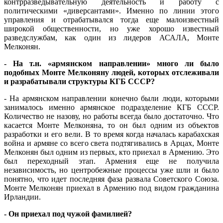
контрразведывательную деятельность и работу с
политическими «диверсантами». Именно по линии этого
управления и отрабатывался тогда еще малоизвестный
широкой общественности, но уже хорошо известный
разведслужбам, как один из лидеров АСАЛА, Монте
Мелконян.
- На т.н. «армянском направлении» много ли было
подобных Монте Мелконяну людей, которых отслеживали
и разрабатывали структуры КГБ СССР?
- На армянском направлении конечно были люди, которыми
занималось именно армянское подразделение КГБ СССР.
Количество не назову, но работы всегда было достаточно. Что
касается Монте Мелконяна, то он был одним из объектов
разработки и его вели. В то время когда началась карабахская
война и армяне со всего света подтягивались в Арцах, Монте
Мелконян был одним из первых, кто приехал в Армению. Это
был переходный этап. Армения еще не получила
независимость, но центробежные процессы уже шли и было
понятно, что идет последняя фаза развала Советского Союза.
Монте Мелконян приехал в Армению под видом гражданина
Ирландии.
- Он приехал под чужой фамилией?