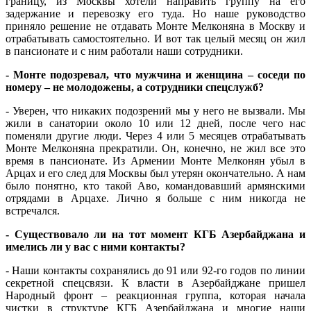
границу, из Москвы хотели направить группу на его
задержание и перевозку его туда. Но наше руководство
приняло решение не отдавать Монте Мелконяна в Москву и
отрабатывать самостоятельно. И вот так целый месяц он жил
в пансионате и с ним работали наши сотрудники.
- Монте подозревал, что мужчина и женщина – соседи по
номеру – не молодожены, а сотрудники спецслужб?
- Уверен, что никаких подозрений мы у него не вызвали. Мы
жили в санатории около 10 или 12 дней, после чего нас
поменяли другие люди. Через 4 или 5 месяцев отрабатывать
Монте Мелконяна прекратили. Он, конечно, не жил все это
время в пансионате. Из Армении Монте Мелконян убыл в
Арцах и его след для Москвы был утерян окончательно. А нам
было понятно, кто такой Аво, командовавший армянскими
отрядами в Арцахе. Лично я больше с ним никогда не
встречался.
- Существовало ли на тот момент КГБ Азербайджана и
имелись ли у вас с ними контакты?
- Наши контакты сохранялись до 91 или 92-го годов по линии
секретной спецсвязи. К власти в Азербайджане пришел
Народный фронт – реакционная группа, которая начала
чистки в структуре КГБ Азербайджана и многие наши