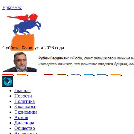
Еркрамас
Суббота, 08 августа 2026 года
Главная
Новости
Политика
Закавказье
Экономика
Армия
Диаспора
Общество
Аналитика