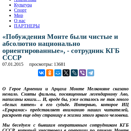
Культура
Спорт
Мир
О нас
ПАРТНЕРЫ
«Побуждения Монте были чистые и
абсолютно национально
ориентированные», - сотрудник КГБ
СССР
07.01.2015
просмотры: 13681
О Герое Армении и Арцаха Монте Мелконяне сказано
немало. Сняты фильмы, посвященные легендарному Аво,
написаны книги… И, вроде бы, уже осталось не так много
«белых пятен» в его судьбе. Интервью, которое ИЦ
«Еркрамас» представляет вниманию наших читателей,
раскроет еще одну страницу в жизни этого яркого человека.
Мы беседуем с бывшим оперативным сотрудником КГБ
СССР, который участвовал в операции по приему Монте