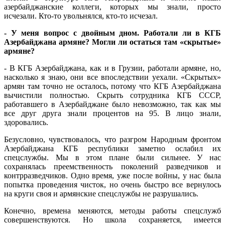
азербайджанские коллеги, которых мы знали, просто
исчезали. Кто-то увольнялся, кто-то исчезал.
- У меня вопрос с двойным дном. Работали ли в КГБ
Азербайджана армяне? Могли ли остаться там «скрытые»
армяне?
- В КГБ Азербайджана, как и в Грузии, работали армяне, но,
насколько я знаю, они все впоследствии уехали. «Скрытых»
армян там точно не осталось, потому что КГБ Азербайджана
вычистили полностью. Скрыть сотрудника КГБ СССР,
работавшего в Азербайджане было невозможно, так как мы
все друг друга знали процентов на 95. В лицо знали,
здоровались.
Безусловно, чувствовалось, что разгром Народным фронтом
Азербайджана КГБ республики заметно ослабил их
спецслужбы. Мы в этом плане были сильнее. У нас
сохранялась преемственность поколений разведчиков и
контрразведчиков. Одно время, уже после войны, у нас была
попытка проведения чисток, но очень быстро все вернулось
на круги своя и армянские спецслужбы не разрушались.
Конечно, времена меняются, методы работы спецслужб
совершенствуются. Но школа сохраняется, имеется