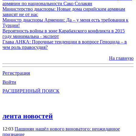
армянин по национальности Сако Солакян
Министерство диаспоры: Новые дома сирийским армянам
зависят не от нас
Министр диаспоры Армении: Да – у меня есть требования к
Турции!
Вероятность войны в зоне Карабахского конфликта в 2015
году минимальна - эксперт
Глава АНКА: Порочные тенденции в вопросе Геноцида – в
чем роль правосудия?
На главную
Регистрация
Войти
РАСШИРЕННЫЙ ПОИСК
лента новостей
12:03
Пашинян нашёл нового виноватого: неожиданное
признание