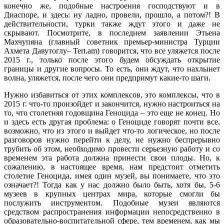
конечно же, подобные настроения господствуют и в
Диаспоре, и здесь: ну ладно, провели, прошло, а потом?! В
действительности, турки также ждут этого и даже не
скрывают. Посмотрите, в последнем заявлении Этьена
Махчупяна (главный советник премьер-министра Турции
Ахмета Давутоглу– Tert.am) говорится, что все уляжется после
2015 г., только после этого будем обсуждать открытие
границы и другие вопросы. То есть, они ждут, что нахлынет
волна, уляжется, после чего они предпримут какие-то шаги.
Нужно избавиться от этих комплексов, это комплексы, что в
2015 г. что-то произойдет и закончится, нужно настроиться на
то, что столетняя годовщина Геноцида – это еще не конец. Но
и здесь есть другая проблема: о Геноциде говорят почти все,
возможно, что из этого и выйдет что-то логическое, но после
разговоров нужно перейти к делу, не нужно беспрерывно
трубить об этом, необходимо провести серьезную работу и со
временем эта работа должна принести свои плоды. Но, к
сожалению, в настоящее время, нам предстоит отметить
столетие Геноцида, имея один музей, вы понимаете, что это
означает?! Тогда как у нас должно было быть, хотя бы, 5-6
музеев в крупных центрах мира, которые смогли бы
послужить инструментом. Подобные музеи являются
средством распространения информации непосредственно в
образовательно-воспитательной сфере, тем временем, как мы