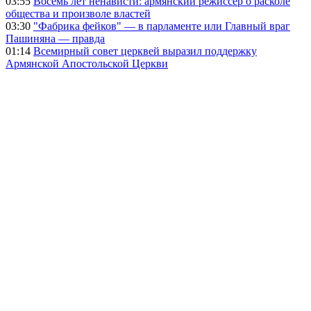
03:55
Восемь лет ненависти: армянский режиссер о расколе
общества и произволе властей
03:30
"Фабрика фейков" — в парламенте или Главный враг
Пашиняна — правда
01:14
Всемирный совет церквей выразил поддержку
Армянской Апостольской Церкви