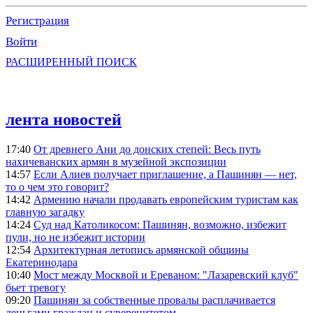
Регистрация
Войти
РАСШИРЕННЫЙ ПОИСК
лента новостей
17:40
От древнего Ани до донских степей: Весь путь
нахичеванских армян в музейной экспозиции
14:57
Если Алиев получает приглашение, а Пашинян — нет,
то о чем это говорит?
14:42
Армению начали продавать европейским туристам как
главную загадку
14:24
Суд над Католикосом: Пашинян, возможно, избежит
пули, но не избежит истории
12:54
Архитектурная летопись армянской общины
Екатеринодара
10:40
Мост между Москвой и Ереваном: "Лазаревский клуб"
бьет тревогу
09:20
Пашинян за собственные провалы расплачивается
деньгами граждан и суверенитетом