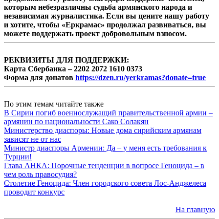
которым небезразличны судьба армянского народа и
независимая журналистика. Если вы цените нашу работу
и хотите, чтобы «Еркрамас» продолжал развиваться, вы
можете поддержать проект добровольным взносом.
РЕКВИЗИТЫ ДЛЯ ПОДДЕРЖКИ:
Карта Сбербанка – 2202 2072 1610 0373
Форма для донатов
https://dzen.ru/yerkramas?donate=true
По этим темам читайте также
В Сирии погиб военнослужащий правительственной армии –
армянин по национальности Сако Солакян
Министерство диаспоры: Новые дома сирийским армянам
зависят не от нас
Министр диаспоры Армении: Да – у меня есть требования к
Турции!
Глава АНКА: Порочные тенденции в вопросе Геноцида – в
чем роль правосудия?
Столетие Геноцида: Член городского совета Лос-Анджелеса
проводит конкурс
На главную