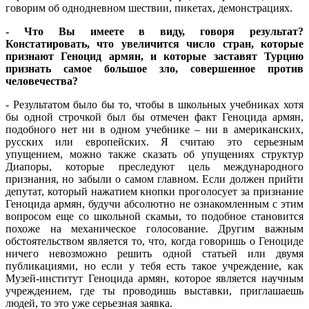
говорим об однодневном шествии, пикетах, демонстрациях.
- Что Вы имеете в виду, говоря результат?
Констатировать, что увеличится число стран, которые
признают Геноцид армян, и которые заставят Турцию
признать самое большое зло, совершенное против
человечества?
- Результатом было бы то, чтобы в школьных учебниках хотя
бы одной строчкой был бы отмечен факт Геноцида армян,
подобного нет ни в одном учебнике – ни в американских,
русских или европейских. Я считаю это серьезным
упущением, можно также сказать об упущениях структур
Диапоры, которые преследуют цель международного
признания, но забыли о самом главном. Если должен прийти
депутат, который нажатием кнопки проголосует за признание
Геноцида армян, будучи абсолютно не ознакомленным с этим
вопросом еще со школьной скамьи, то подобное становится
похоже на механическое голосование. Другим важным
обстоятельством является то, что, когда говоришь о Геноциде
ничего невозможно решить одной статьей или двумя
публикациями, но если у тебя есть такое учреждение, как
Музей-институт Геноцида армян, которое является научным
учреждением, где ты проводишь выставки, приглашаешь
людей, то это уже серьезная заявка.