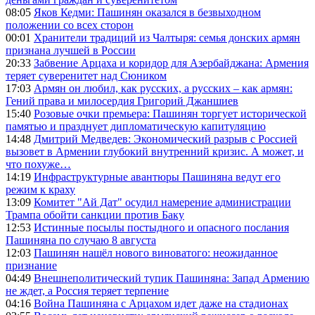
08:05
Яков Кедми: Пашинян оказался в безвыходном
положении со всех сторон
00:01
Хранители традиций из Чалтыря: семья донских армян
признана лучшей в России
20:33
Забвение Арцаха и коридор для Азербайджана: Армения
теряет суверенитет над Сюником
17:03
Армян он любил, как русских, а русских – как армян:
Гений права и милосердия Григорий Джаншиев
15:40
Розовые очки премьера: Пашинян торгует исторической
памятью и празднует дипломатическую капитуляцию
14:48
Дмитрий Медведев: Экономический разрыв с Россией
вызовет в Армении глубокий внутренний кризис. А может, и
что похуже…
14:19
Инфраструктурные авантюры Пашиняна ведут его
режим к краху
13:09
Комитет "Ай Дат" осудил намерение администрации
Трампа обойти санкции против Баку
12:53
Истинные посылы постыдного и опасного послания
Пашиняна по случаю 8 августа
12:03
Пашинян нашёл нового виноватого: неожиданное
признание
04:49
Внешнеполитический тупик Пашиняна: Запад Армению
не ждет, а Россия теряет терпение
04:16
Война Пашиняна с Арцахом идет даже на стадионах