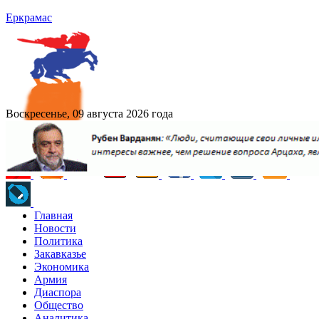
Еркрамас
Воскресенье, 09 августа 2026 года
Главная
Новости
Политика
Закавказье
Экономика
Армия
Диаспора
Общество
Аналитика