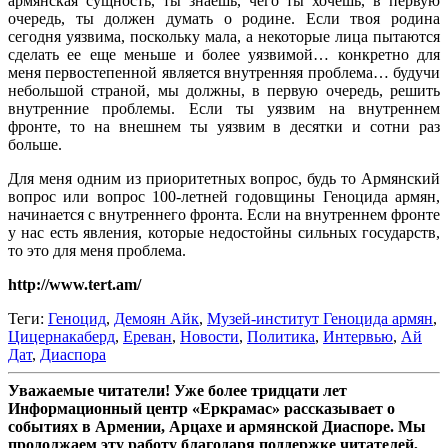
армянская сущность, ты знаешь, чего ты хочешь, в первую
очередь, ты должен думать о родине. Если твоя родина
сегодня уязвима, поскольку мала, а некоторые лица пытаются
сделать ее еще меньше и более уязвимой… конкретно для
меня первостепенной является внутренняя проблема… будучи
небольшой страной, мы должны, в первую очередь, решить
внутренние проблемы. Если ты уязвим на внутреннем
фронте, то на внешнем ты уязвим в десятки и сотни раз
больше.
Для меня одним из приоритетных вопрос, будь то Армянский
вопрос или вопрос 100-летней годовщины Геноцида армян,
начинается с внутреннего фронта. Если на внутреннем фронте
у нас есть явления, которые недостойны сильных государств,
то это для меня проблема.
http://www.tert.am/
Теги:
Геноцид
,
Демоян Айк
,
Музей-институт Геноцида армян
,
Цицернакаберд
,
Ереван
,
Новости
,
Политика
,
Интервью
,
Ай
Дат
,
Диаспора
Уважаемые читатели! Уже более тридцати лет
Информационный центр «Еркрамас» рассказывает о
событиях в Армении, Арцахе и армянской Диаспоре. Мы
продолжаем эту работу благодаря поддержке читателей,