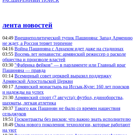
РАСШИРЕННЫЙ ПОИСК
лента новостей
04:49
Внешнеполитический тупик Пашиняна: Запад Армению
не ждет, а Россия теряет терпение
04:16
Война Пашиняна с Арцахом идет даже на стадионах
03:55
Восемь лет ненависти: армянский режиссер о расколе
общества и произволе властей
03:30
"Фабрика фейков" — в парламенте или Главный враг
Пашиняна — правда
01:14
Всемирный совет церквей выразил поддержку
Армянской Апостольской Церкви
00:17
Армянский монастырь на Иссык-Куле: 160 лет поисков
и надежды на успех
21:30
Армянский спорт (7 августа): футбол, единоборства,
шахматы, легкая атлетика
20:37
Такого как Пашинян не было со времен нашествия
сельджуков
19:51
Госконтракты без рисков: что важно знать исполнителю
18:49
Окна нового поколения: технологии, которые работают
на уют