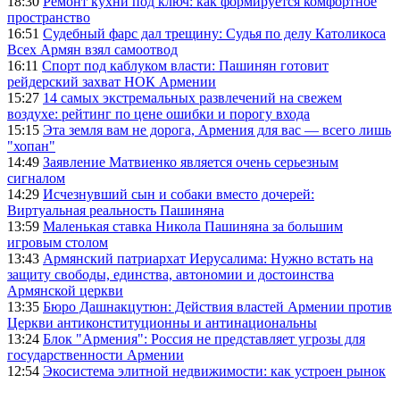
18:30
Ремонт кухни под ключ: как формируется комфортное
пространство
16:51
Судебный фарс дал трещину: Судья по делу Католикоса
Всех Армян взял самоотвод
16:11
Спорт под каблуком власти: Пашинян готовит
рейдерский захват НОК Армении
15:27
14 самых экстремальных развлечений на свежем
воздухе: рейтинг по цене ошибки и порогу входа
15:15
Эта земля вам не дорога, Армения для вас — всего лишь
"хопан"
14:49
Заявление Матвиенко является очень серьезным
сигналом
14:29
Исчезнувший сын и собаки вместо дочерей:
Виртуальная реальность Пашиняна
13:59
Маленькая ставка Никола Пашиняна за большим
игровым столом
13:43
Армянский патриархат Иерусалима: Нужно встать на
защиту свободы, единства, автономии и достоинства
Армянской церкви
13:35
Бюро Дашнакцутюн: Действия властей Армении против
Церкви антиконституционны и антинациональны
13:24
Блок "Армения": Россия не представляет угрозы для
государственности Армении
12:54
Экосистема элитной недвижимости: как устроен рынок