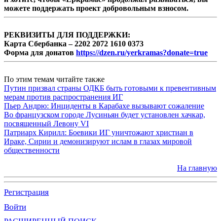
можете поддержать проект добровольным взносом.
РЕКВИЗИТЫ ДЛЯ ПОДДЕРЖКИ:
Карта Сбербанка – 2202 2072 1610 0373
Форма для донатов
https://dzen.ru/yerkramas?donate=true
По этим темам читайте также
Путин призвал страны ОДКБ быть готовыми к превентивным
мерам против распространения ИГ
Пьер Андрю: Инциденты в Карабахе вызывают сожаление
Во французском городе Лусиньян будет установлен хачкар,
посвященный Левону VI
Патриарх Кирилл: Боевики ИГ уничтожают христиан в
Ираке, Сирии и демонизируют ислам в глазах мировой
общественности
На главную
Регистрация
Войти