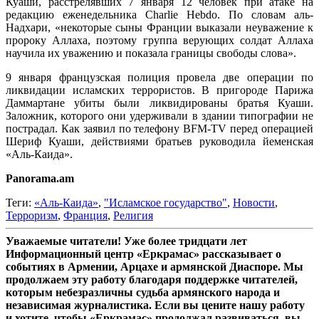
Куаши, расстрелявших 7 января 12 человек при атаке на
редакцию еженедельника Charlie Hebdo. По словам аль-
Надхари, «некоторые сыны Франции выказали неуважение к
пророку Аллаха, поэтому группа верующих солдат Аллаха
научила их уважению и показала границы свободы слова».
9 января французская полиция провела две операции по
ликвидации исламских террористов. В пригороде Парижа
Даммартане убиты были ликвидированы братья Куаши.
Заложник, которого они удерживали в здании типографии не
пострадал. Как заявил по телефону BFM-TV перед операцией
Шериф Куаши, действиями братьев руководила йеменская
«Аль-Каида».
Panorama.am
Теги:
«Аль-Каида»
,
"Исламское государство"
,
Новости
,
Терроризм
,
Франция
,
Религия
Уважаемые читатели! Уже более тридцати лет
Информационный центр «Еркрамас» рассказывает о
событиях в Армении, Арцахе и армянской Диаспоре. Мы
продолжаем эту работу благодаря поддержке читателей,
которым небезразличны судьба армянского народа и
независимая журналистика. Если вы цените нашу работу
и хотите, чтобы «Еркрамас» продолжал развиваться, вы