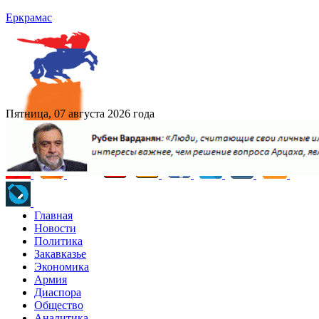
Еркрамас
Пятница, 07 августа 2026 года
Главная
Новости
Политика
Закавказье
Экономика
Армия
Диаспора
Общество
Аналитика