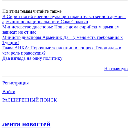
По этим темам читайте также
В Сирии погиб военнослужащий правительственной армии –
армянин по национальности Сако Солакян
Министерство диаспоры: Новые дома сирийским армянам
зависят не от нас
Министр диаспоры Армении: Да – у меня есть требования к
Турции!
Глава АНКА: Порочные тенденции в вопросе Геноцида – в
чем роль правосудия?
Два взгляда на одну политику
На главную
Регистрация
Войти
РАСШИРЕННЫЙ ПОИСК
лента новостей