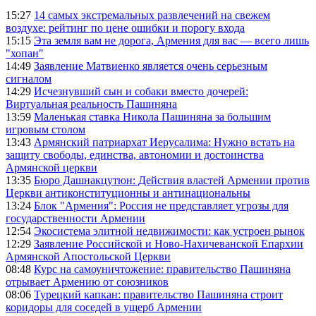
15:27
14 самых экстремальных развлечений на свежем
воздухе: рейтинг по цене ошибки и порогу входа
15:15
Эта земля вам не дорога, Армения для вас — всего лишь
"хопан"
14:49
Заявление Матвиенко является очень серьезным
сигналом
14:29
Исчезнувший сын и собаки вместо дочерей:
Виртуальная реальность Пашиняна
13:59
Маленькая ставка Никола Пашиняна за большим
игровым столом
13:43
Армянский патриархат Иерусалима: Нужно встать на
защиту свободы, единства, автономии и достоинства
Армянской церкви
13:35
Бюро Дашнакцутюн: Действия властей Армении против
Церкви антиконституционны и антинациональны
13:24
Блок "Армения": Россия не представляет угрозы для
государственности Армении
12:54
Экосистема элитной недвижимости: как устроен рынок
12:29
Заявление Российской и Ново-Нахичеванской Епархии
Армянской Апостольской Церкви
08:48
Курс на самоуничтожение: правительство Пашиняна
отрывает Армению от союзников
08:06
Турецкий капкан: правительство Пашиняна строит
коридоры для соседей в ущерб Армении