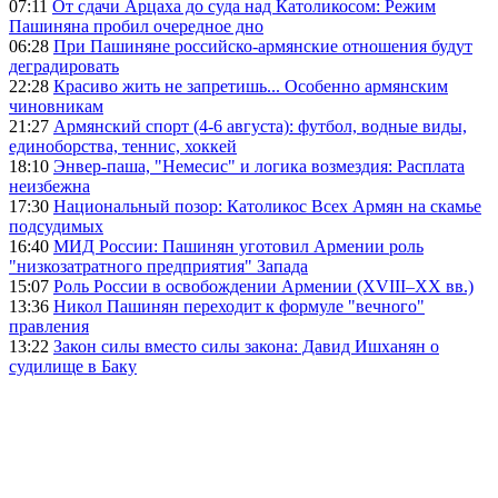
07:11
От сдачи Арцаха до суда над Католикосом: Режим
Пашиняна пробил очередное дно
06:28
При Пашиняне российско-армянские отношения будут
деградировать
22:28
Красиво жить не запретишь... Особенно армянским
чиновникам
21:27
Армянский спорт (4-6 августа): футбол, водные виды,
единоборства, теннис, хоккей
18:10
Энвер-паша, "Немесис" и логика возмездия: Расплата
неизбежна
17:30
Национальный позор: Католикос Всех Армян на скамье
подсудимых
16:40
МИД России: Пашинян уготовил Армении роль
"низкозатратного предприятия" Запада
15:07
Роль России в освобождении Армении (XVIII–XX вв.)
13:36
Никол Пашинян переходит к формуле "вечного"
правления
13:22
Закон силы вместо силы закона: Давид Ишханян о
судилище в Баку