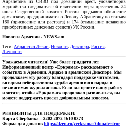
Айрапетяна из СИЗО под домашний арест, удовлетворив
ходатайство следователя об изменении меры пресечения. 24
июля Следственный комитет России предъявил обвинение
армянскому предпринимателю Левону Айрапетяну по статьям
160 (присвоение или растрата) и 174 (отмывание незаконно
приобретенных денежных средств) УК России.
Новости Армении - NEWS.am
Теги:
Айрапетян Левон
,
Новости
,
Диаспора
,
Россия
,
Личности
Уважаемые читатели! Уже более тридцати лет
Информационный центр «Еркрамас» рассказывает о
событиях в Армении, Арцахе и армянской Диаспоре. Мы
продолжаем эту работу благодаря поддержке читателей,
которым небезразличны судьба армянского народа и
независимая журналистика. Если вы цените нашу работу
и хотите, чтобы «Еркрамас» продолжал развиваться, вы
можете поддержать проект добровольным взносом.
РЕКВИЗИТЫ ДЛЯ ПОДДЕРЖКИ:
Карта Сбербанка – 2202 2072 1610 0373
Форма для донатов
https://dzen.ru/yerkramas?donate=true